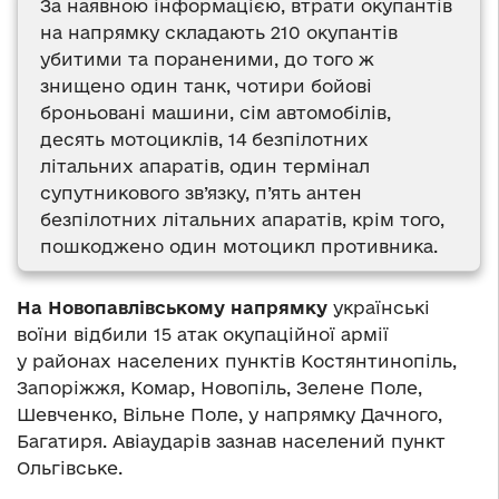
За наявною інформацією, втрати окупантів
на напрямку складають 210 окупантів
убитими та пораненими, до того ж
знищено один танк, чотири бойові
броньовані машини, сім автомобілів,
десять мотоциклів, 14 безпілотних
літальних апаратів, один термінал
супутникового зв’язку, п’ять антен
безпілотних літальних апаратів, крім того,
пошкоджено один мотоцикл противника.
На Новопавлівському напрямку
українські
воїни відбили 15 атак окупаційної армії
у районах населених пунктів Костянтинопіль,
Запоріжжя, Комар, Новопіль, Зелене Поле,
Шевченко, Вільне Поле, у напрямку Дачного,
Багатиря. Авіаударів зазнав населений пункт
Ольгівське.