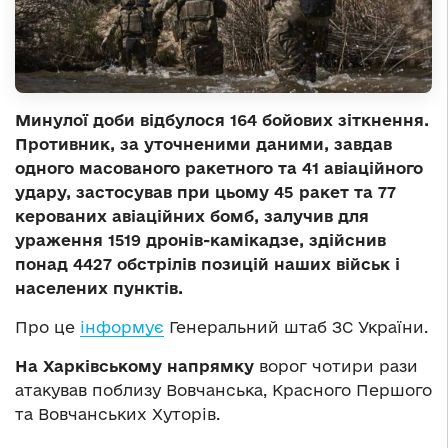
Минулої доби відбулося 164 бойових зіткнення.
Противник, за уточненими даними, завдав
одного масованого ракетного та 41 авіаційного
удару, застосував при цьому 45 ракет та 77
керованих авіаційних бомб, залучив для
ураження 1519 дронів-камікадзе, здійснив
понад 4427 обстрілів позицій наших військ і
населених пунктів.
Про це
інформує
Генеральний штаб ЗС України.
На Харківському напрямку
ворог чотири рази
атакував поблизу Вовчанська, Красного Першого
та Вовчанських Хуторів.