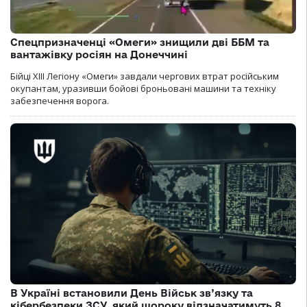
Спецпризначенці «Омеги» знищили дві ББМ та
вантажівку росіян на Донеччині
Бійці ХІІІ Легіону «Омеги» завдали чергових втрат російським
окупантам, уразивши бойові броньовані машини та техніку
забезпечення ворога.
В Україні встановили День Військ зв’язку та
кібербезпеки ЗСУ, який щороку відзначатимуть 8