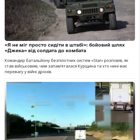
«Я не міг просто сидіти в штабі»: бойовий шлях
«Джека» від солдата до комбата
Командир батальйону безпілотних систем «Star» розповів, як
став військовим, чим запам’яталася Курщина та хто нині має
перевагу у війні дронів.