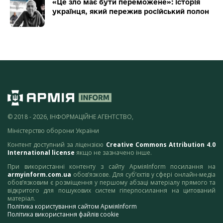
«Це зло має бути переможене»: історія
українця, який пережив російський полон
© 2018 - 2026, ІНФОРМАЦІЙНЕ АГЕНТСТВО,
Міністерство оборони України
Контент доступний за ліцензією
Creative Commons Attribution 4.0
International license
якщо не зазначено інше.
При використанні контенту з сайту АрміяInform посилання на
armyinform.com.ua
обов’язкове. Для суб’єктів у сфері онлайн-медіа
обов’язковим є розміщення у першому абзаці матеріалу прямого та
відкритого для пошукових систем гіперпосилання на цитований
матеріал.
Політика користування сайтом АрміяInform
Політика використання файлів cookie