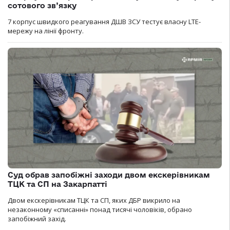
сотового зв’язку
7 корпус швидкого реагування ДШВ ЗСУ тестує власну LTE-
мережу на лінії фронту.
Суд обрав запобіжні заходи двом екскерівникам
ТЦК та СП на Закарпатті
Двом екскерівникам ТЦК та СП, яких ДБР викрило на
незаконному «списанні» понад тисячі чоловіків, обрано
запобіжний захід.