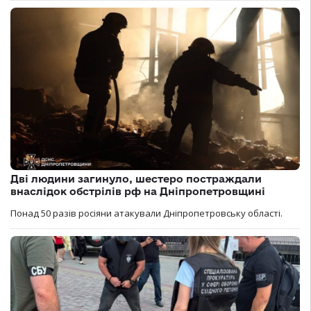
Дві людини загинуло, шестеро постраждали
внаслідок обстрілів рф на Дніпропетровщині
Понад 50 разів росіяни атакували Дніпропетровську області.