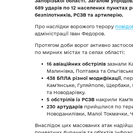
Запорізької області. Загалом упродо
689 ударів по 12 населених пунктах р
безпілотників, РСЗВ та артилерію.
Про наслідки ворожого терору
повідо
адміністрації Іван Федоров.
Протягом доби ворог активно застосов
по мирних містах та селах області:
16 авіаційних обстрілів
зазнали Ка
Малинівка, Полтавка та Ольгівське
438 БПЛА різної модифікації
, пе
Кам’янське, Гуляйполе, Щербаки, 
та Новодарівку.
5 обстрілів із РСЗВ
накрили Кам’ян
230 артударів
прийшлися по терит
Новоданилівки, Малої Токмачки, Ч
Внаслідок цих масованих атак надійш
приватних будинків та об’єктів інфра