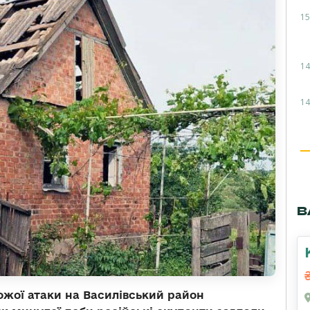
15
14
14
В
ожої атаки на Василівський район