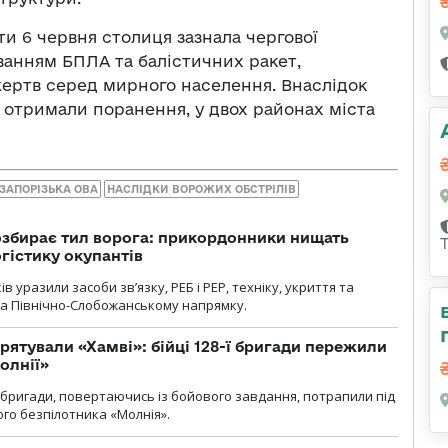
ти 6 червня столиця зазнала чергової
уванням БПЛА та балістичних ракет,
жертв серед мирного населення. Внаслідок
 отримали поранення, у двох районах міста
ЗАПОРІЗЬКА ОВА
НАСЛІДКИ ВОРОЖИХ ОБСТРІЛІВ
озбирає тил ворога: прикордонники нищать
огістику окупантів
 уразили засоби зв’язку, РЕБ і РЕР, техніку, укриття та
на Північно-Слобожанському напрямку.
рятували «Хамві»: бійці 128-ї бригади пережили
олнії»
ї бригади, повертаючись із бойового завдання, потрапили під
ого безпілотника «Молнія».