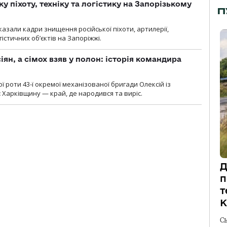
у піхоту, техніку та логістику на Запорізькому
П
азали кадри знищення російської піхоти, артилерії,
гістичних об’єктів на Запоріжжі.
ян, а сімох взяв у полон: історія командира
ї роти 43-ї окремої механізованої бригади Олексій із
 Харківщину — край, де народився та виріс.
Д
п
т
К
С