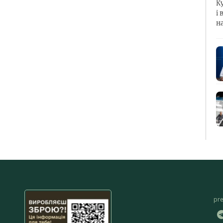
К
і 
н
pr