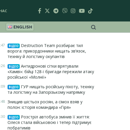
НАС
ENGLISH
:47
Destruction Team розбирає тил
ВІДЕО
ворога: прикордонники нищать зв’язок,
техніку й логістику окупантів
:26
Антидронові сітки врятували
ВІДЕО
«Хамві»: бійці 128-ї бригади пережили атаку
російської «Молнії»
:09
ГУР нищать російську піхоту, техніку
ВІДЕО
та логістику на Запорізькому напрямку
:48
Знищив шістьох росіян, а сімох взяв у
полон: історія командира «Гіря»
:30
Розстріл автобуса змінив її життя:
ВІДЕО
Олеся стала військовою і тепер підтримує
побратимів