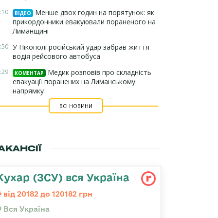
:10
Менше двох годин на порятунок: як
ВІДЕО
прикордонники евакуювали пораненого на
Лиманщині
:50
У Нікополі російський удар забрав життя
водія рейсового автобуса
:29
Медик розповів про складність
КОМЕНТАР
евакуації поранених на Лиманському
напрямку
ВСІ НОВИНИ
АКАНСІЇ
Кухар (ЗСУ) вся Україна
від 20182 до 120182 грн
Вся Україна