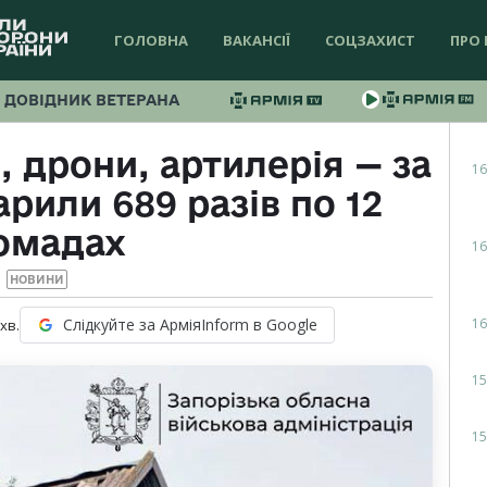
ГОЛОВНА
ВАКАНСІЇ
СОЦЗАХИСТ
ПРО 
ДОВІДНИК ВЕТЕРАНА
, дрони, артилерія — за
16
рили 689 разів по 12
омадах
16
НОВИНИ
16
Слідкуйте за АрміяInform в Google
хв.
15
15