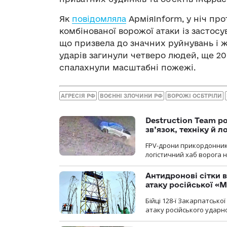
Як
повідомляла
АрміяInform, у ніч про
комбінованої ворожої атаки із застос
що призвела до значних руйнувань і 
ударів загинули четверо людей, ще 20
спалахнули масштабні пожежі.
АГРЕСІЯ РФ
ВОЄННІ ЗЛОЧИНИ РФ
ВОРОЖІ ОСБТРІЛИ
Destruction Team р
зв’язок, техніку й л
FPV-дрони прикордонників
логістичний хаб ворога 
Антидронові сітки в
атаку російської «М
Бійці 128-ї Закарпатсько
атаку російського ударн