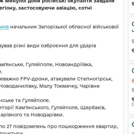
вж минулої доби російські окупанти завдали
егіону, застосовуючи авіацію, сотні
мив
начальник Запорізької обласної військової
ував різні види озброєння для ударів
мʼянське, Гуляйполе, Новоандріївка,
.
реважно FPV-дрони, атакували Степногірськ,
Новоданилівку, Малу Токмачку, Чарівне
ське та Гуляйполе.
орії Кам’янського, Гуляйполя, Щербаків,
арівного та Новодарівки.
ло 27 повідомлень про пошкодження квартир,
структури.