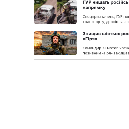
ГУР нищать російськ
напрямку
Спецпризначенці ГУР пок
транспорту, дронів та ло
Знищив шістьох росі
«Гіря»
Командир 3-ї мотопіхотно
позивним «Гіря» захищає