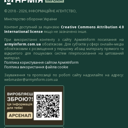
© 2018 - 2026, ІНФОРМАЦІЙНЕ АГЕНТСТВО,
Міністерство оборони України
Контент доступний за ліцензією
Creative Commons Attribution 4.0
International license
якщо не зазначено інше.
При використанні контенту з сайту АрміяInform посилання на
armyinform.com.ua
обов’язкове. Для суб’єктів у сфері онлайн-медіа
обов’язковим є розміщення у першому абзаці матеріалу прямого та
відкритого для пошукових систем гіперпосилання на цитований
матеріал.
Політика користування сайтом АрміяInform
Політика використання файлів cookie
Зауваження та пропозиції по роботі сайту надсилайте на адресу:
webmaster@armyinform.com.ua