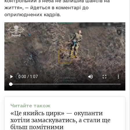
контрольний з неба не залишив шансів на
життя», — йдеться в коментарі до
оприлюднених кадрів.
«Це якийсь цирк» — окупанти
хотіли замаскуватись, а стали ще
більш помітними