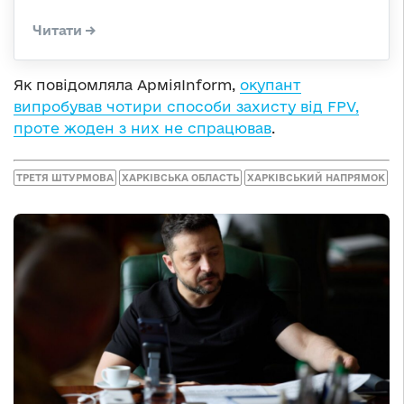
Як повідомляла АрміяInform,
окупант
випробував чотири способи захисту від FPV,
проте жоден з них не спрацював
.
ТРЕТЯ ШТУРМОВА
ХАРКІВСЬКА ОБЛАСТЬ
ХАРКІВСЬКИЙ НАПРЯМОК