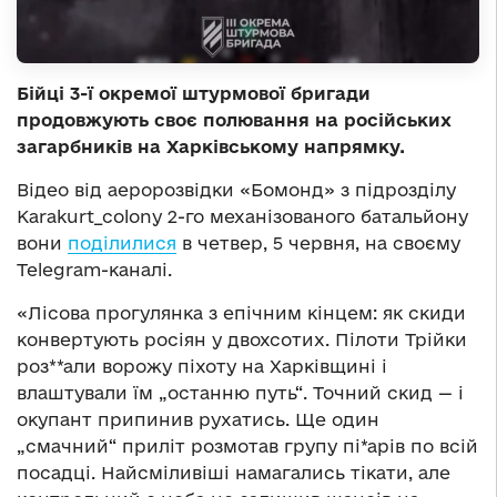
Бійці 3-ї окремої штурмової бригади
продовжують своє полювання на російських
загарбників на Харківському напрямку.
Відео від аеророзвідки «Бомонд» з підрозділу
Karakurt_colony 2-го механізованого батальйону
вони
поділилися
в четвер, 5 червня, на своєму
Telegram-каналі.
«Лісова прогулянка з епічним кінцем: як скиди
конвертують росіян у двохсотих. Пілоти Трійки
роз**али ворожу піхоту на Харківщині і
влаштували їм „останню путь“. Точний скид — і
окупант припинив рухатись. Ще один
„смачний“ приліт розмотав групу пі*арів по всій
посадці. Найсміливіші намагались тікати, але