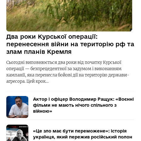
Два роки Курської операції:
перенесення війни на територію рф та
злам планів Кремля
Сьогодні виповнюється два роки від початку Курської
операції — безпрецедентної за задумом і виконанням
кампанії, яка перенесла бойові дії на територію держави-
агресора. Цей крок…
Актор і офіцер Володимир Ращук: «Воєнні
фільми не мають нічого спільного з
війною»
«Це зло має бути переможене»: історія
українця, який пережив російський полон