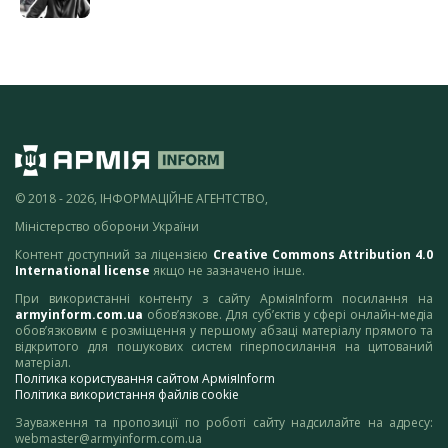
© 2018 - 2026, ІНФОРМАЦІЙНЕ АГЕНТСТВО,
Міністерство оборони України
Контент доступний за ліцензією
Creative Commons Attribution 4.0
International license
якщо не зазначено інше.
При використанні контенту з сайту АрміяInform посилання на
armyinform.com.ua
обов’язкове. Для суб’єктів у сфері онлайн-медіа
обов’язковим є розміщення у першому абзаці матеріалу прямого та
відкритого для пошукових систем гіперпосилання на цитований
матеріал.
Політика користування сайтом АрміяInform
Політика використання файлів cookie
Зауваження та пропозиції по роботі сайту надсилайте на адресу:
webmaster@armyinform.com.ua