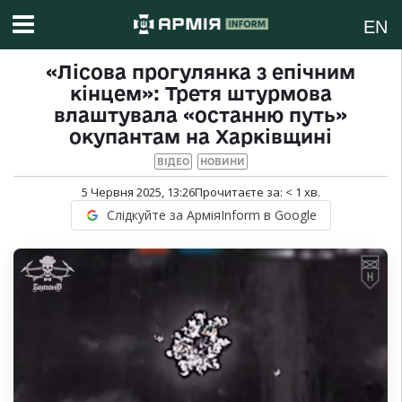
EN
«Лісова прогулянка з епічним
кінцем»: Третя штурмова
влаштувала «останню путь»
окупантам на Харківщині
ВІДЕО
НОВИНИ
5 Червня 2025, 13:26
Прочитаєте за:
< 1
хв.
Слідкуйте за АрміяInform в Google