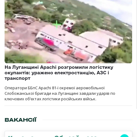
На Луганщині Apachi розгромили логістику
окупантів: уражено електростанцію, АЗС і
транспорт
Оператори ББпС Apachi 81-ї окремої аеромобільної
Слобожанської бригади на Луганщині завдали ударів по
ключових об’єктах логістики російських військ.
ВАКАНСІЇ