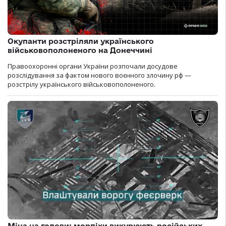
Окупанти розстріляли українського
військовополоненого на Донеччині
Правоохоронні органи України розпочали досудове
розслідування за фактом нового воєнного злочину рф —
розстрілу українського військовополоненого.
Міна на голови: морпіхи викурюють російських