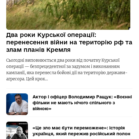
Два роки Курської операції:
перенесення війни на територію рф та
злам планів Кремля
Сьогодні виповнюється два роки від початку Курської
операції — безпрецедентної за задумом і виконанням
кампанії, яка перенесла бойові дії на територію держави-
агресора. Цей крок…
Актор і офіцер Володимир Ращук: «Воєнні
фільми не мають нічого спільного з
війною»
«Це зло має бути переможене»: історія
українця, який пережив російський полон