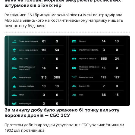
штурмовиків з їхніх нір
Розвідники 36-ї бригади морської піхоти імені контрадмірала
Михайла Білінського на Костянтинівському напрямку нищать
окупантів у будівлях.
За минулу добу було уражено 61 точку вильоту
ворожих дронів — СБС ЗСУ
Протягом доби підрозділи угруповання СБС уразили/знищили
1902 цілі противника.