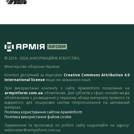
© 2018 - 2026, ІНФОРМАЦІЙНЕ АГЕНТСТВО,
Міністерство оборони України
Контент доступний за ліцензією
Creative Commons Attribution 4.0
International license
якщо не зазначено інше.
При використанні контенту з сайту АрміяInform посилання на
armyinform.com.ua
обов’язкове. Для суб’єктів у сфері онлайн-медіа
обов’язковим є розміщення у першому абзаці матеріалу прямого та
відкритого для пошукових систем гіперпосилання на цитований
матеріал.
Політика користування сайтом АрміяInform
Політика використання файлів cookie
Зауваження та пропозиції по роботі сайту надсилайте на адресу:
webmaster@armyinform.com.ua