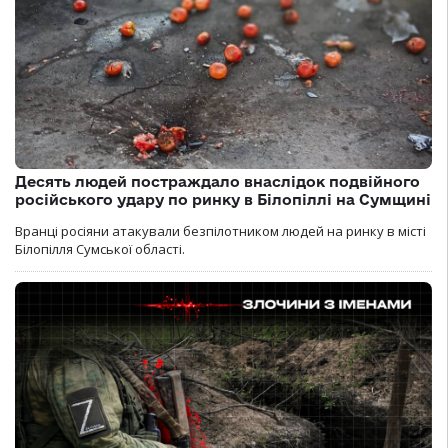
Десять людей постраждало внаслідок подвійного
російського удару по ринку в Білопіллі на Сумщині
Вранці росіяни атакували безпілотником людей на ринку в місті
Білопілля Сумської області.