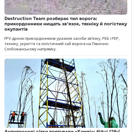
Destruction Team розбирає тил ворога:
прикордонники нищать зв’язок, техніку й логістику
окупантів
FPV-дрони прикордонників уразили засоби зв’язку, РЕБ і РЕР,
техніку, укриття та логістичний хаб ворога на Північно-
Слобожанському напрямку.
Антидронові сітки врятували «Хамві»: бійці 128-ї