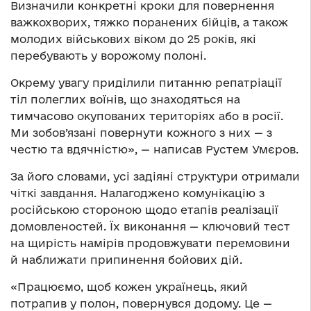
Визначили конкретні кроки для повернення
важкохворих, тяжко поранених бійців, а також
молодих військових віком до 25 років, які
перебувають у ворожому полоні.
Окрему увагу приділили питанню репатріації
тіл полеглих воїнів, що знаходяться на
тимчасово окупованих територіях або в росії.
Ми зобов’язані повернути кожного з них — з
честю та вдячністю», — написав Рустем Умєров.
За його словами, усі задіяні структури отримали
чіткі завдання. Налагоджено комунікацію з
російською стороною щодо етапів реалізації
домовленостей. Їх виконання — ключовий тест
на щирість намірів продовжувати перемовини
й наближати припинення бойових дій.
«Працюємо, щоб кожен українець, який
потрапив у полон, повернувся додому. Це —