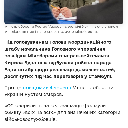
Міністр оборони Рустем Умєров на зустрічі 9 січня з очільником
Міноборони Італії Гвідо Крозетто. Фото Міноборони.
Під головуванням Голови Координаційного
штабу начальника Головного управління
розвідки Міноборони генерал-лейтенанта
Кирила Буданова відбулася робоча нарада
Ради штабу щодо реалізації домовленостей,
досягнутих під час переговорів у Стамбулі.
Про це
повідомив 4 червня
Міністр оборони
України Рустем Умєров.
«Обговорили початок реалізації формули
обміну «всіх на всіх» для визначених категорій
військовослужбовців.