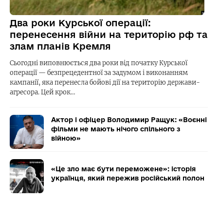
Два роки Курської операції:
перенесення війни на територію рф та
злам планів Кремля
Сьогодні виповнюється два роки від початку Курської
операції — безпрецедентної за задумом і виконанням
кампанії, яка перенесла бойові дії на територію держави-
агресора. Цей крок…
Актор і офіцер Володимир Ращук: «Воєнні
фільми не мають нічого спільного з
війною»
«Це зло має бути переможене»: історія
українця, який пережив російський полон