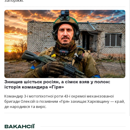
Запоріжжі.
Знищив шістьох росіян, а сімох взяв у полон:
історія командира «Гіря»
Командир 3-ї мотопіхотної роти 43-ї окремої механізованої
бригади Олексій із позивним «Гіря» захищає Харківщину — край,
де народився та виріс.
ВАКАНСІЇ