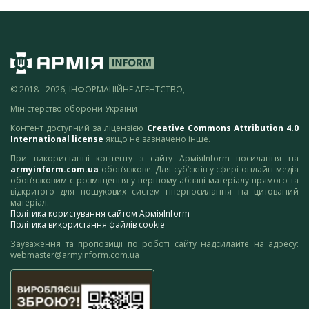
© 2018 - 2026, ІНФОРМАЦІЙНЕ АГЕНТСТВО,
Міністерство оборони України
Контент доступний за ліцензією
Creative Commons Attribution 4.0
International license
якщо не зазначено інше.
При використанні контенту з сайту АрміяInform посилання на
armyinform.com.ua
обов’язкове. Для суб’єктів у сфері онлайн-медіа
обов’язковим є розміщення у першому абзаці матеріалу прямого та
відкритого для пошукових систем гіперпосилання на цитований
матеріал.
Політика користування сайтом АрміяInform
Політика використання файлів cookie
Зауваження та пропозиції по роботі сайту надсилайте на адресу:
webmaster@armyinform.com.ua