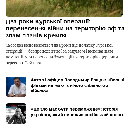
Два роки Курської операції:
перенесення війни на територію рф та
злам планів Кремля
Сьогодні виповнюється два роки від початку Курської
операції — безпрецедентної за задумом і виконанням
кампанії, яка перенесла бойові дії на територію держави-
агресора. Цей крок…
Актор і офіцер Володимир Ращук: «Воєнні
фільми не мають нічого спільного з
війною»
«Це зло має бути переможене»: історія
українця, який пережив російський полон