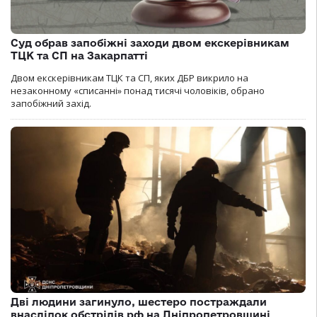
Суд обрав запобіжні заходи двом екскерівникам
ТЦК та СП на Закарпатті
Двом екскерівникам ТЦК та СП, яких ДБР викрило на
незаконному «списанні» понад тисячі чоловіків, обрано
запобіжний захід.
Дві людини загинуло, шестеро постраждали
внаслідок обстрілів рф на Дніпропетровщині