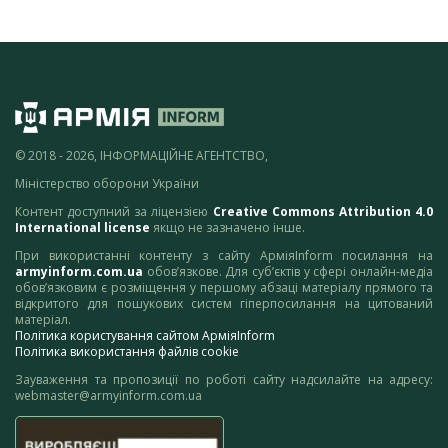
© 2018 - 2026, ІНФОРМАЦІЙНЕ АГЕНТСТВО,
Міністерство оборони України
Контент доступний за ліцензією
Creative Commons Attribution 4.0
International license
якщо не зазначено інше.
При використанні контенту з сайту АрміяInform посилання на
armyinform.com.ua
обов’язкове. Для суб’єктів у сфері онлайн-медіа
обов’язковим є розміщення у першому абзаці матеріалу прямого та
відкритого для пошукових систем гіперпосилання на цитований
матеріал.
Політика користування сайтом АрміяInform
Політика використання файлів cookie
Зауваження та пропозиції по роботі сайту надсилайте на адресу:
webmaster@armyinform.com.ua