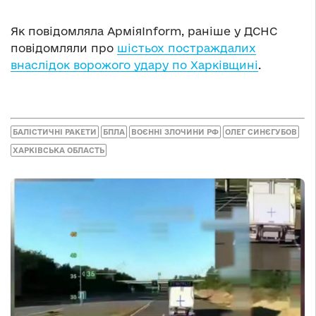
Як повідомляла АрміяInform, раніше у ДСНС
повідомляли про
шістьох постраждалих
внаслідок ворожого удару по Харківщині
.
БАЛІСТИЧНІ РАКЕТИ
БПЛА
ВОЄННІ ЗЛОЧИНИ РФ
ОЛЕГ СИНЄГУБОВ
ХАРКІВСЬКА ОБЛАСТЬ