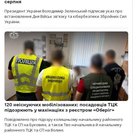
серпня
Президент України Володимир Зеленський підписав указ про
встановлення Дня Військ зв'язку та кібербезпеки Збройних Сил
України.
120 неіснуючих мобілізованих: посадовців ТЦК
підозрюють у махінаціях з реєстром «Оберіг»
Повідомлено про підозру колишньому начальнику районного
ТЦК та СП на Буковині, а також Тво начальника й начальнику
районного ТЦК та СП на Волині.