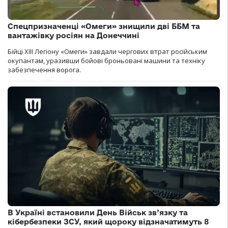
Спецпризначенці «Омеги» знищили дві ББМ та
вантажівку росіян на Донеччині
Бійці ХІІІ Легіону «Омеги» завдали чергових втрат російським
окупантам, уразивши бойові броньовані машини та техніку
забезпечення ворога.
В Україні встановили День Військ зв’язку та
кібербезпеки ЗСУ, який щороку відзначатимуть 8