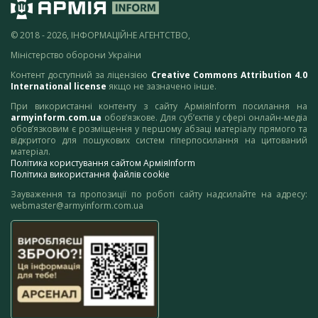
© 2018 - 2026, ІНФОРМАЦІЙНЕ АГЕНТСТВО,
Міністерство оборони України
Контент доступний за ліцензією
Creative Commons Attribution 4.0
International license
якщо не зазначено інше.
При використанні контенту з сайту АрміяInform посилання на
armyinform.com.ua
обов’язкове. Для суб’єктів у сфері онлайн-медіа
обов’язковим є розміщення у першому абзаці матеріалу прямого та
відкритого для пошукових систем гіперпосилання на цитований
матеріал.
Політика користування сайтом АрміяInform
Політика використання файлів cookie
Зауваження та пропозиції по роботі сайту надсилайте на адресу:
webmaster@armyinform.com.ua