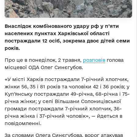
Внаслідок комбінованого удару рф у п’яти
населених пунктах Харківської області
постраждали 12 осіб, зокрема двоє дітей семи
років.
Про це в понеділок, 2 травня,
розповів
голова
місцевої ОДА Олег Синєгубов.
«У місті Харків постраждали 7-річний хлопчик,
жінки 56, 35 і 81 років та чоловіки 42 і 36 років; у
Куп’янську постраждали 49-річна, 68-річна і 75-
річна жінки; у селі Вільшани Солоницівської
громади постраждали 7-річний хлопчик, 36-
річна жінка і 37-річний чоловік», — йдеться в
повідомленні.
За словами Олега Синєгубова, ворог атакував