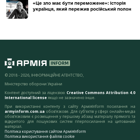
«Це зло має бути переможене»: історія
українця, який пережив російський полон
© 2018 - 2026, ІНФОРМАЦІЙНЕ АГЕНТСТВО,
Міністерство оборони України
Контент доступний за ліцензією
Creative Commons Attribution 4.0
International license
якщо не зазначено інше.
При використанні контенту з сайту АрміяInform посилання на
armyinform.com.ua
обов’язкове. Для суб’єктів у сфері онлайн-медіа
обов’язковим є розміщення у першому абзаці матеріалу прямого та
відкритого для пошукових систем гіперпосилання на цитований
матеріал.
Політика користування сайтом АрміяInform
Політика використання файлів cookie