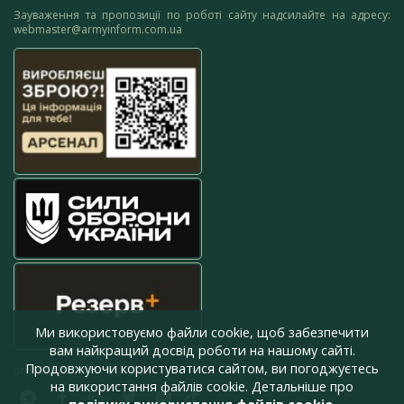
Зауваження та пропозиції по роботі сайту надсилайте на адресу:
webmaster@armyinform.com.ua
Ми використовуємо файли cookie, щоб забезпечити
вам найкращий досвід роботи на нашому сайті.
Продовжуючи користуватися сайтом, ви погоджуєтесь
press@armyinform.com.ua
на використання файлів cookie. Детальніше про