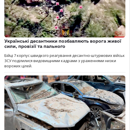
Українські десантники позбавляють ворога живої
сили, провізії та пального
Бійці 7 корпус швидкого реагування десантно-штурмових військ
ЗСУ поділилися видовищними кадрами з ураженнями низки
ворожих цілей.