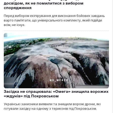
досвідом, як не помилитися з вибором
спорядження
Перед вибором екіпірування для виконання бойових завдань
варто пам’ятати, що універсального комплекту, який підійде
всім, не існує.
Засідка не спрацювала: «Омега» знищила ворожих
«ждунів» під Покровськом
Українські захисники виявили та знищили ворожі дрони, які
готували засідку на одному з териконів під Покровськом.