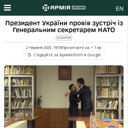
EN
Президент України провів зустріч із
Генеральним секретарем НАТО
НОВИНИ
2 Червня 2025, 19:59
Прочитаєте за:
< 1
хв.
Слідкуйте за АрміяInform в Google