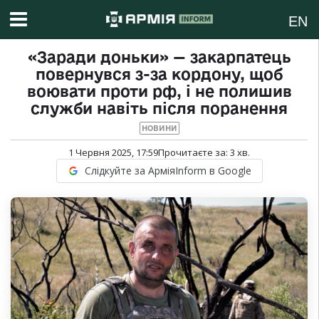
EN
«Заради доньки» — закарпатець
повернувся з-за кордону, щоб
воювати проти рф, і не полишив
служби навіть після поранення
НОВИНИ
1 Червня 2025, 17:59
Прочитаєте за:
3
хв.
Слідкуйте за АрміяInform в Google