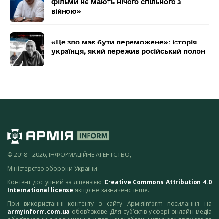
фільми не мають нічого спільного з
війною»
«Це зло має бути переможене»: історія
українця, який пережив російський полон
© 2018 - 2026, ІНФОРМАЦІЙНЕ АГЕНТСТВО,
Міністерство оборони України
Контент доступний за ліцензією
Creative Commons Attribution 4.0
International license
якщо не зазначено інше.
При використанні контенту з сайту АрміяInform посилання на
armyinform.com.ua
обов’язкове. Для суб’єктів у сфері онлайн-медіа