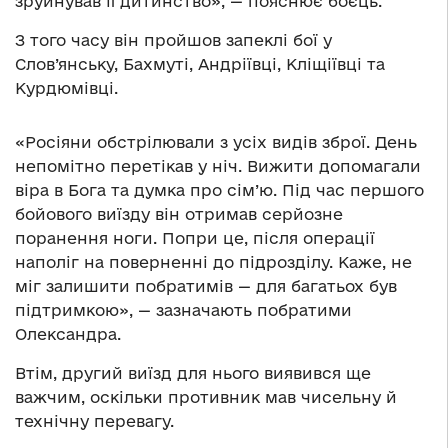
зруйнував її дитинство», — пояснює боєць.
З того часу він пройшов запеклі бої у
Слов’янську, Бахмуті, Андріївці, Кліщіївці та
Курдюмівці.
«Росіяни обстрілювали з усіх видів зброї. День
непомітно перетікав у ніч. Вижити допомагали
віра в Бога та думка про сім’ю. Під час першого
бойового виїзду він отримав серйозне
поранення ноги. Попри це, після операції
наполіг на поверненні до підрозділу. Каже, не
міг залишити побратимів — для багатьох був
підтримкою», — зазначають побратими
Олександра.
Втім, другий виїзд для нього виявився ще
важчим, оскільки противник мав чисельну й
технічну перевагу.