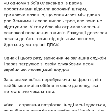
«В одному з боїв Олександр із двома
побратимами відбили ворожий штурм,
тримаючи позицію, що опинилася між двома
російськими. Їх залишилось троє, але вони не
відступили. У тому бою він отримав численні
осколкові поранення в живіт. Евакуації довелося
чекати дев’ять годин під щільним вогнем», —
йдеться у матеріалі ДПСУ.
Однак і цього разу захисник не залишив служби
і зараз патрулює зі своїм службовим псом
українсько-словацький кордон.
За словами воїна, перебуваючи на фронті, він
найбільше мріяв обійняти свою донечку, яка
нетерпляче чекала тата.
«Єва — справжня патріотка. Іноді мені здається,
вона більше розуміє про любов до України, ніж