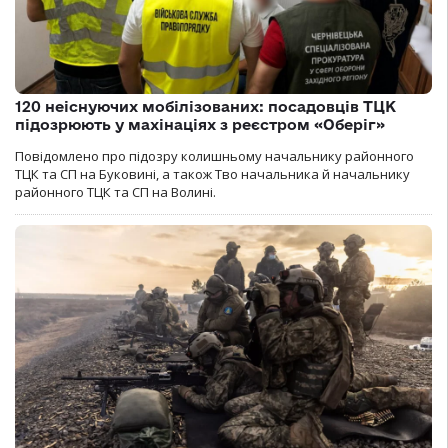
120 неіснуючих мобілізованих: посадовців ТЦК
підозрюють у махінаціях з реєстром «Оберіг»
Повідомлено про підозру колишньому начальнику районного
ТЦК та СП на Буковині, а також Тво начальника й начальнику
районного ТЦК та СП на Волині.