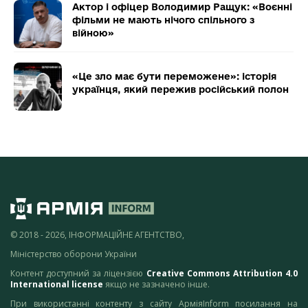
Актор і офіцер Володимир Ращук: «Воєнні
фільми не мають нічого спільного з
війною»
«Це зло має бути переможене»: історія
українця, який пережив російський полон
© 2018 - 2026, ІНФОРМАЦІЙНЕ АГЕНТСТВО,
Міністерство оборони України
Контент доступний за ліцензією
Creative Commons Attribution 4.0
International license
якщо не зазначено інше.
При використанні контенту з сайту АрміяInform посилання на