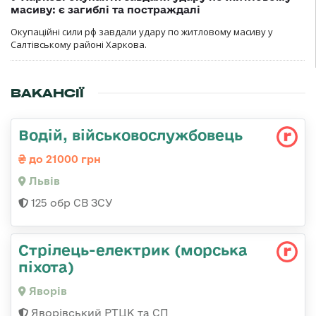
масиву: є загиблі та постраждалі
Окупаційні сили рф завдали удару по житловому масиву у
Салтівському районі Харкова.
ВАКАНСІЇ
Водій, військовослужбовець
до 21000 грн
Львів
125 обр СВ ЗСУ
Стрілець-електрик (морська
піхота)
Яворів
Яворівський РТЦК та СП