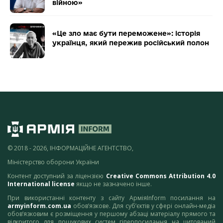
війною»
«Це зло має бути переможене»: історія
українця, який пережив російський полон
© 2018 - 2026, ІНФОРМАЦІЙНЕ АГЕНТСТВО,
Міністерство оборони України
Контент доступний за ліцензією
Creative Commons Attribution 4.0
International license
якщо не зазначено інше.
При використанні контенту з сайту АрміяInform посилання на
armyinform.com.ua
обов’язкове. Для суб’єктів у сфері онлайн-медіа
обов’язковим є розміщення у першому абзаці матеріалу прямого та
відкритого для пошукових систем гіперпосилання на цитований