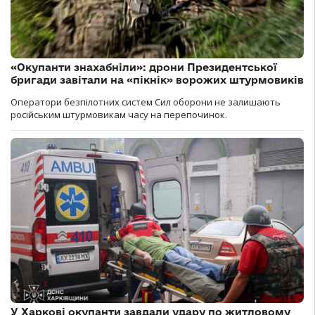
«Окупанти знахабніли»: дрони Президентської
бригади завітали на «пікнік» ворожих штурмовиків
Оператори безпілотних систем Сил оборони не залишають
російським штурмовикам часу на перепочинок.
У Харкові окупанти завдали удару по житловому