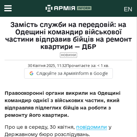
EN
Замість служби на передовій: на
Одещині командир військової
частини відправив бійців на ремонт
квартири — ДБР
НОВИНИ
30 Квітня 2025, 11:32
Прочитаєте за:
< 1
хв.
Слідкуйте за АрміяInform в Google
Правоохоронні органи викрили на Одещині
командир однієї з військових частин, який
відправляв підлеглих бійців на роботи з
ремонту його квартири.
Про це в середу, 30 квітня,
повідомили
у
Державному бюро розслідувань.