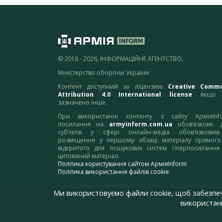
© 2018 - 2026, ІНФОРМАЦІЙНЕ АГЕНТСТВО,
Міністерство оборони України
Контент доступний за ліцензією
Creative Comm
Attribution 4.0 International license
якщо 
зазначено інше.
При використанні контенту з сайту АрміяInf
посилання на
armyinform.com.ua
обов’язкове. 
суб’єктів у сфері онлайн-медіа обов’язкови
розміщення у першому абзаці матеріалу прямого
відкритого для пошукових систем гіперпосилання
цитований матеріал.
Політика користування сайтом АрміяInform
Політика використання файлів cookie
Зауваження та пропозиції по роботі сайту надсилайте
Ми використовуємо файли cookie, щоб забезпе
адресу:
webmaster@armyinform.com.ua
використанн