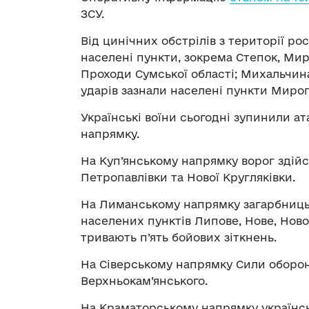
ЗСУ.
Від цинічних обстрілів з території р
населені пункти, зокрема Степок, Миро
Проходи Сумської області; Михальчина
ударів зазнали населені пункти Мироп
Українські воїни сьогодні зупинили ат
напрямку.
На Куп’янському напрямку ворог здійс
Петропавлівки та Нової Кругляківки.
На Лиманському напрямку загарбницька
населених пунктів Липове, Нове, Нов
тривають п’ять бойових зіткнень.
На Сіверському напрямку Сили оборон
Верхньокам’янського.
На Краматорському напрямку українсь