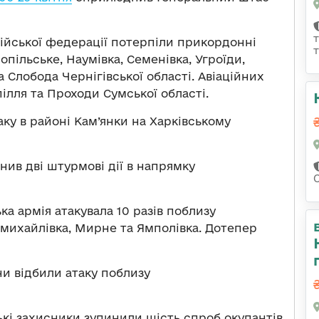
осійської федерації потерпіли прикордонні
пільське, Наумівка, Семенівка, Угроїди,
 Слобода Чернігівської області. Авіаційних
ілля та Проходи Сумської області.
аку в районі Кам’янки на Харківському
нив дві штурмові дії в напрямку
 армія атакувала 10 разів поблизу
омихайлівка, Мирне та Ямполівка. Дотепер
и відбили атаку поблизу
кі захисники зупинили шість спроб окупантів