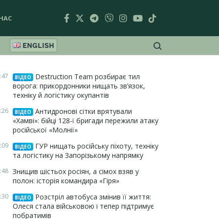
НАС
ENGLISH
:47
Destruction Team розбирає тил
ВІДЕО
ворога: прикордонники нищать зв’язок,
техніку й логістику окупантів
:26
Антидронові сітки врятували
ВІДЕО
«Хамві»: бійці 128-ї бригади пережили атаку
російської «Молнії»
:09
ГУР нищать російську піхоту, техніку
ВІДЕО
та логістику на Запорізькому напрямку
:48
Знищив шістьох росіян, а сімох взяв у
полон: історія командира «Гіря»
:30
Розстріл автобуса змінив її життя:
ВІДЕО
Олеся стала військовою і тепер підтримує
побратимів