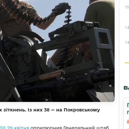
15
14
14
В
х зіткнень. Із них 38 — на Покровському
00 29 квітня
оприлюднив Генеральний штаб