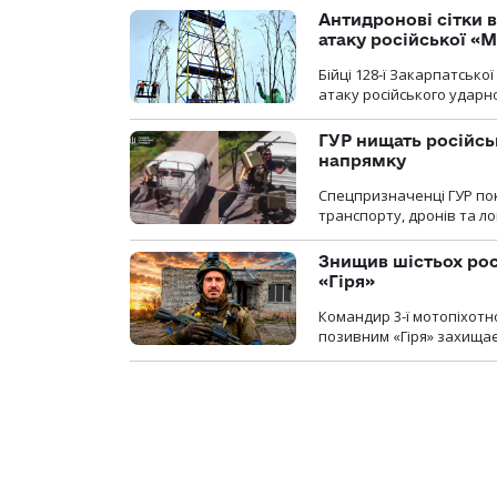
Антидронові сітки в
атаку російської «М
Бійці 128-ї Закарпатсько
атаку російського ударн
ГУР нищать російськ
напрямку
Спецпризначенці ГУР пок
транспорту, дронів та ло
Знищив шістьох росі
«Гіря»
Командир 3-ї мотопіхотно
позивним «Гіря» захищає