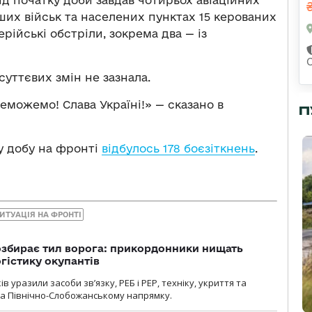
ід початку доби завдав чотирьох авіаційних
аших військ та населених пунктах 15 керованих
ерійські обстріли, зокрема два — із
уттєвих змін не зазнала.
еможемо! Слава Україні!» — сказано в
П
у добу на фронті
відбулось 178 боєзіткнень
.
ИТУАЦІЯ НА ФРОНТІ
озбирає тил ворога: прикордонники нищать
огістику окупантів
 уразили засоби зв’язку, РЕБ і РЕР, техніку, укриття та
на Північно-Слобожанському напрямку.