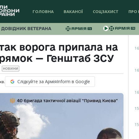
ГОЛОВНА
ВАКАНСІЇ
СОЦЗАХИСТ
ПРО 
ДОВІДНИК ВЕТЕРАНА
так ворога припала на
16
рямок — Генштаб ЗСУ
НОВИНИ
16
Слідкуйте за АрміяInform в Google
хв.
16
15
15