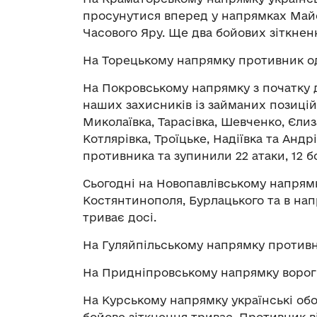
просунутися вперед у напрямках Майсь
Часового Яру. Ще два бойових зіткнен
На Торецькому напрямку противник од
На Покровському напрямку з початку 
наших захисників із займаних позицій
Миколаївка, Тарасівка, Шевченко, Єлиз
Котлярівка, Троїцьке, Надіївка та Анд
противника та зупинили 22 атаки, 12 б
Сьогодні на Новопавлівському напрямк
Костянтинополя, Бурлацького та в на
триває досі.
На Гуляйпільському напрямку противни
На Придніпровському напрямку ворог 
На Курському напрямку українські обо