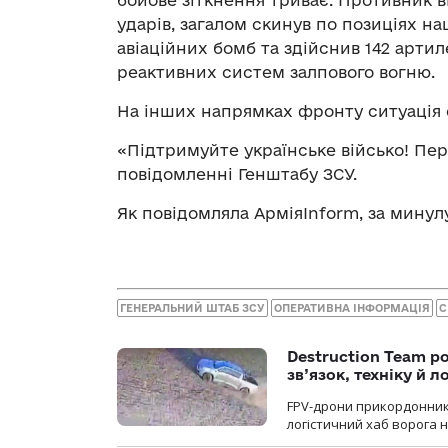
бойове зіткнення триває. Противник в
ударів, загалом скинув по позиціях н
авіаційних бомб та здійснив 142 артил
реактивних систем залпового вогню.
На інших напрямках фронту ситуація с
«Підтримуйте українське військо! Пер
повідомленні Генштабу ЗСУ.
Як повідомляла АрміяInform, за минул
ГЕНЕРАЛЬНИЙ ШТАБ ЗСУ
ОПЕРАТИВНА ІНФОРМАЦІЯ
С
Destruction Team р
зв’язок, техніку й л
FPV-дрони прикордонників
логістичний хаб ворога 