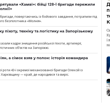
Д
рятували «Хамві»: бійці 128-ї бригади пережили
олнії»
п
т
ї бригади, повертаючись із бойового завдання, потрапили під
ого безпілотника «Молнія».
К
С
у піхоту, техніку та логістику на Запорізькому
К
і 
азали кадри знищення російської піхоти, артилерії,
н
гістичних об’єктів на Запоріжжі.
ян, а сімох взяв у полон: історія командира
ї роти 43-ї окремої механізованої бригади Олексій із
 Харківщину — край, де народився та виріс.