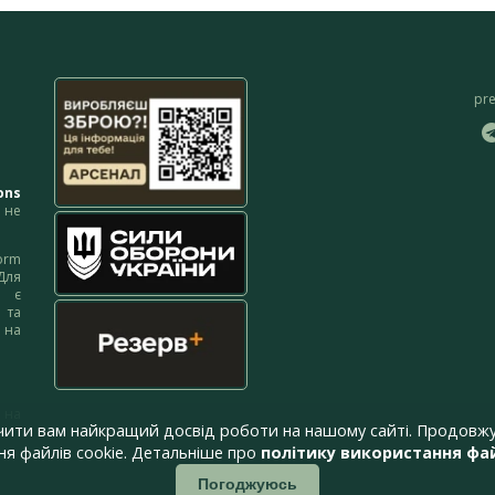
pr
ons
не
orm
Для
м є
 та
 на
 на
чити вам найкращий досвід роботи на нашому сайті. Продовжу
я файлів cookie. Детальніше про
політику використання фай
Погоджуюсь