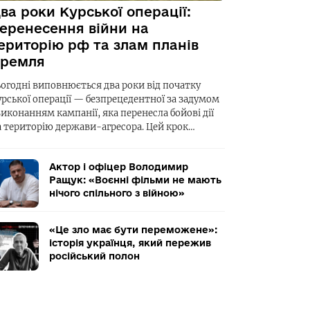
ва роки Курської операції:
еренесення війни на
ериторію рф та злам планів
ремля
ьогодні виповнюється два роки від початку
урської операції — безпрецедентної за задумом
виконанням кампанії, яка перенесла бойові дії
а територію держави-агресора. Цей крок…
Актор і офіцер Володимир
Ращук: «Воєнні фільми не мають
нічого спільного з війною»
«Це зло має бути переможене»:
історія українця, який пережив
російський полон