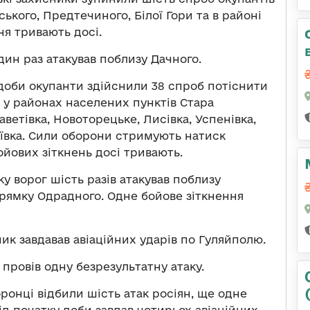
кого, Предтечиного, Білої Гори та в районі
ня тривають досі.
ин раз атакував поблизу Дачного.
доби окупанти здійснили 38 спроб потіснити
 у районах населених пунктів Стара
аветівка, Новоторецьке, Лисівка, Успенівка,
ріївка. Сили оборони стримують натиск
ойових зіткнень досі тривають.
у ворог шість разів атакував поблизу
прямку Одрадного. Одне бойове зіткнення
к завдавав авіаційних ударів по Гуляйполю.
провів одну безрезультатну атаку.
ронці відбили шість атак росіян, ще одне