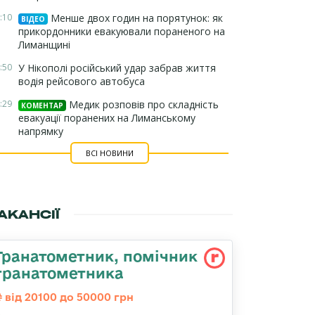
:10
Менше двох годин на порятунок: як
ВІДЕО
прикордонники евакуювали пораненого на
Лиманщині
:50
У Нікополі російський удар забрав життя
водія рейсового автобуса
:29
Медик розповів про складність
КОМЕНТАР
евакуації поранених на Лиманському
напрямку
ВСІ НОВИНИ
АКАНСІЇ
Гранатометник, помічник
гранатометника
від 20100 до 50000 грн