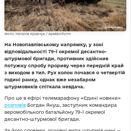
Фото: Наталія Кравчук / АрміяInform
На Новопавлівському напрямку, у зоні
відповідальності 79-ї окремої десантно-
штурмової бригади, противник здійснив
потужну спробу прориву через передній край
з виходом в тил. Рух колон почався о четвертій
годині ранку, однак вже незабаром
штурмовиків спіткала невдача.
Про це в ефірі телемарафону «Єдині новини»
розповів
Богдан Януш, заступник командира
аеромобільного батальйону 79-ї окремої
десантно-штурмової бригади.
За його словами, основні види штурмів нині —