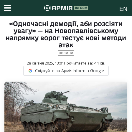
EN
«Одночасні демодії, аби розсіяти
увагу» — на Новопавлівському
напрямку ворог тестує нові методи
атак
НОВИНИ
28 Квітня 2025, 13:01
Прочитаєте за:
< 1
хв.
Слідкуйте за АрміяInform в Google