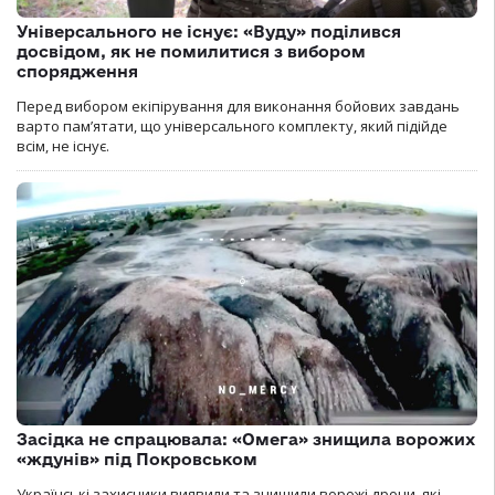
Універсального не існує: «Вуду» поділився
досвідом, як не помилитися з вибором
спорядження
Перед вибором екіпірування для виконання бойових завдань
варто пам’ятати, що універсального комплекту, який підійде
всім, не існує.
Засідка не спрацювала: «Омега» знищила ворожих
«ждунів» під Покровськом
Українські захисники виявили та знищили ворожі дрони, які