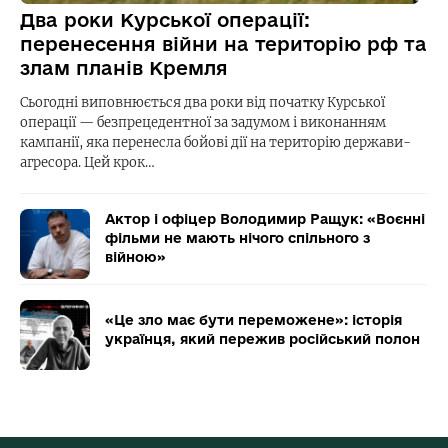
Два роки Курської операції:
перенесення війни на територію рф та
злам планів Кремля
Сьогодні виповнюється два роки від початку Курської
операції — безпрецедентної за задумом і виконанням
кампанії, яка перенесла бойові дії на територію держави-
агресора. Цей крок…
Актор і офіцер Володимир Ращук: «Воєнні
фільми не мають нічого спільного з
війною»
«Це зло має бути переможене»: історія
українця, який пережив російський полон