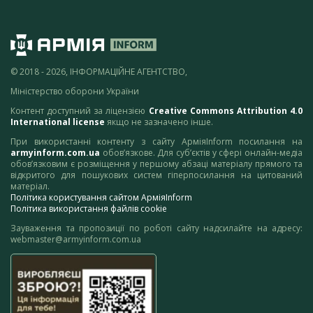
© 2018 - 2026, ІНФОРМАЦІЙНЕ АГЕНТСТВО,
Міністерство оборони України
Контент доступний за ліцензією
Creative Commons Attribution 4.0
International license
якщо не зазначено інше.
При використанні контенту з сайту АрміяInform посилання на
armyinform.com.ua
обов’язкове. Для суб’єктів у сфері онлайн-медіа
обов’язковим є розміщення у першому абзаці матеріалу прямого та
відкритого для пошукових систем гіперпосилання на цитований
матеріал.
Політика користування сайтом АрміяInform
Політика використання файлів cookie
Зауваження та пропозиції по роботі сайту надсилайте на адресу:
webmaster@armyinform.com.ua