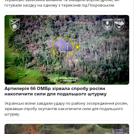
готували засідку на одному з териконів під Покровськом.
Артилерія 66 ОМБр зірвала спробу росіян
накопичити сили для подальшого штурму
Українські воїни завдали удару по району зосередження росіян,
зірвавши спробу окупантів накопичити сили для подальшого
штурму.