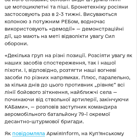
це мотоциклетні та піші. Бронетехніку росіяни
застосовують раз в 2-3 тижні. Висуваються
колоною з потужним РЕБом, водночас
використовують «демодії» — демонстраційні
дії, що мають на меті відволікти увагу Сил
оборони.
«Декілька груп на різні позиції. Розсіяти увагу як
наших засобів спостереження, так і нашої
піхоти. І, відповідно, розтягти наші вогневі
засоби по різних напрямках. Плюс, паралельно,
за кілька днів до цього противник „рівняє“ всі
лінії бойового зіткнення, найближчі села —
починаючи від ствольної артилерії, закінчуючи
КАБами», — розповів заступник командира
аеромобільного батальйону 79-ї окремої
десантно-штурмової бригади.
Як
повідомляла
АрміяInform, на Куп’янському