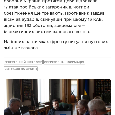
оборони України протягом доби відбивали
17 атак російських загарбників, чотири
боєзіткнення ще тривають. Противник завдав
вісім авіаударів, скинувши при цьому 13 КАБ,
здійснив 163 обстріли, зокрема сім —
із реактивних систем залпового вогню.
На інших напрямках фронту ситуація суттєвих
змін не зазнала.
ГЕНЕРАЛЬНИЙ ШТАБ ЗСУ
ОПЕРАТИВНА ІНФОРМАЦІЯ
СИТУАЦІЯ НА ФРОНТІ