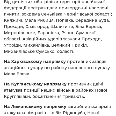
Від цинічних обстрілів з території російської
федерації постраждали прикордонні населені
пункти, зокрема Сеньківка Чернігівської області;
Княжичі, Мала Рибиця, Попівка, Середина Буда,
Проходи, Славгород, Шалигине, Біла Береза,
Миропільське, Баранівка, Рясне Сумської
області. Авіаційних ударів зазнали Проходи,
Угроїди, Михайлівка, Великий Прикіл,
Михайлівське Сумської області.
На Харківському напрямку
противник завдав
авіаційного удару по району населеного пункту
Мала Вовча.
На Куп’янському напрямку
противник двічі
атакував позиції наших військ в районах Нової
Кругляківки, боєзіткнення тривають.
На Лиманському напрямку
загарбницька армія
атакувала сім разів — в бік Рідкодуба, Нової