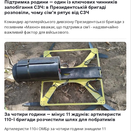
Підтримка родини — один із ключових чинників
запобігання СЗЧ: в Президентській бригаді
розповіли, чому сім’я рятує від СЗЧ
Командир артилерійського дивізіону Президентської бригади з
позивним «Махно» вважає, що підтримка сім'ї - надзвичайно
важливий фактор для військового.
За чотири години — мінус 11 ждунів: артилеристи
110-ї бригади розчистили шлях для побратимів
Артилеристи 110-ї ОМБр за чотири години знищили 11