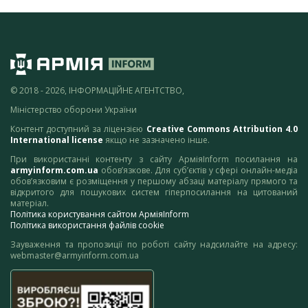
© 2018 - 2026, ІНФОРМАЦІЙНЕ АГЕНТСТВО,
Міністерство оборони України
Контент доступний за ліцензією
Creative Commons Attribution 4.0
International license
якщо не зазначено інше.
При використанні контенту з сайту АрміяInform посилання на
armyinform.com.ua
обов’язкове. Для суб’єктів у сфері онлайн-медіа
обов’язковим є розміщення у першому абзаці матеріалу прямого та
відкритого для пошукових систем гіперпосилання на цитований
матеріал.
Політика користування сайтом АрміяInform
Політика використання файлів cookie
Зауваження та пропозиції по роботі сайту надсилайте на адресу:
webmaster@armyinform.com.ua