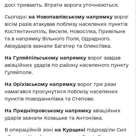
досі тривають. Втрати ворога уточнюються.
Сьогодні
на Новопавлівському напрямку
ворог
вісім разів атакував поблизу населених пунктів
Костянтинопіль, Веселе, Новосілка, Привільне
та в напрямку Вільного Поля, Одрадного.
Авіаударів зазнали Багатир та Олексіївка.
На Гуляйпільському напрямку
ворог завдав
авіаційних ударів по району населеного пункту
Гуляйполе.
На Оріхівському напрямку
ворог три рази
намагався просунутися поблизу населених
пунктів Новоданилівка та Степове.
На Придніпровському напрямку
авіаційних
ударів зазнали Козацьке та Антонівка.
В операційній зоні
на Курщині
підрозділи Сил