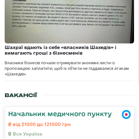
Шахраї вдають із себе «власників Шахедів» і
вимагають гроші з бізнесменів
Власники бізнесів почали отримувати анонімні листи із
пропозицією заплатити, щоб їх об’єкти не піддавалися атакам
«Шахедів».
ВАКАНСІЇ
Начальник медичного пункту
від 21000 до 121000 грн
Вся Україна