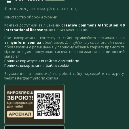
© 2018 - 2026, ІНФОРМАЦІЙНЕ АГЕНТСТВО,
Міністерство оборони України
Контент доступний за ліцензією
Creative Commons Attribution 4.0
International license
якщо не зазначено інше.
При використанні контенту з сайту АрміяInform посилання на
armyinform.com.ua
обов’язкове. Для суб’єктів у сфері онлайн-медіа
обов’язковим є розміщення у першому абзаці матеріалу прямого та
відкритого для пошукових систем гіперпосилання на цитований
матеріал.
Політика користування сайтом АрміяInform
Політика використання файлів cookie
Зауваження та пропозиції по роботі сайту надсилайте на адресу:
webmaster@armyinform.com.ua