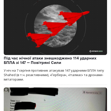
Під час нічної атаки знешкоджено 114 ударних
БПЛА зі 147 — Повітряні Сили
У ніч на 7 серпня противник атакував 147 ударними БПЛА типу
Shahed (в т.ч. реактивними), «Гербера», «Італмас» та дронами-
імітаторами.