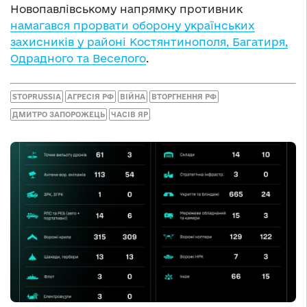
Новопавлівському напрямку противник
намагався прорвати оборону українських
захисників у районі Костянтинополя, Багатиря,
Одрадного та Веселого
.
STOPRUSSIA
АГРЕСІЯ РФ
ВІЙНА
ВТОРГНЕННЯ РФ
ДМИТРО ЗАПОРОЖЕЦЬ
ЧАСІВ ЯР