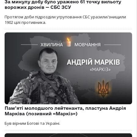
За минулу добу було уражено 61 точку вильоту
ворожих дронів — СБС ЗСУ
Протягом доби підрозділи угруповання СБС уразили/знищили
1902 цілі противника.
Пам’яті молодшого лейтенанта, пластуна Андрія
Марківа (позивний «Маркіз»)
Був вірним Богові та Україні.