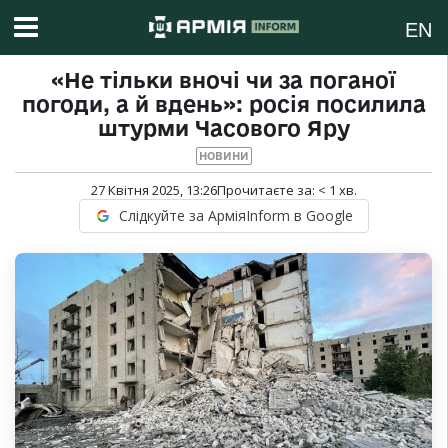
EN
«Не тільки вночі чи за поганої
погоди, а й вдень»: росія посилила
штурми Часового Яру
НОВИНИ
27 Квітня 2025, 13:26
Прочитаєте за:
< 1
хв.
Слідкуйте за АрміяInform в Google