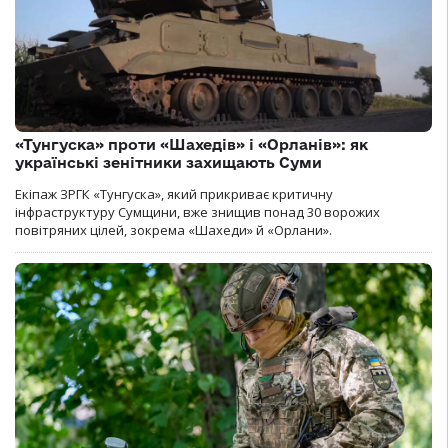
«Тунгуска» проти «Шахедів» і «Орланів»: як
українські зенітники захищають Суми
Екіпаж ЗРГК «Тунгуска», який прикриває критичну
інфраструктуру Сумщини, вже знищив понад 30 ворожих
повітряних цілей, зокрема «Шахеди» й «Орлани».