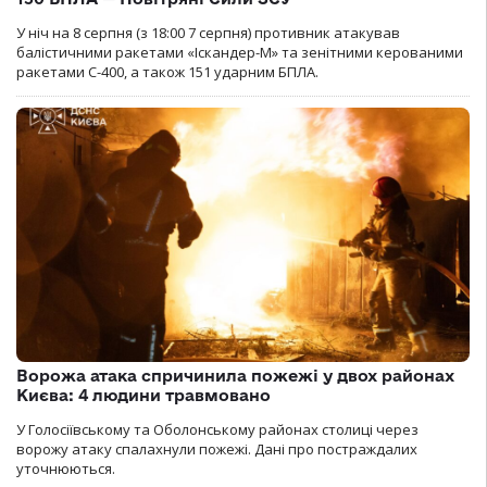
У ніч на 8 серпня (з 18:00 7 серпня) противник атакував
балістичними ракетами «Іскандер-М» та зенітними керованими
ракетами С-400, а також 151 ударним БПЛА.
Ворожа атака спричинила пожежі у двох районах
Києва: 4 людини травмовано
У Голосіївському та Оболонському районах столиці через
ворожу атаку спалахнули пожежі. Дані про постраждалих
уточнюються.