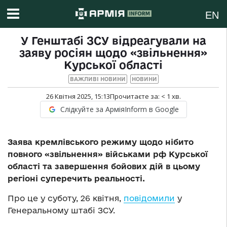
EN
У Генштабі ЗСУ відреагували на
заяву росіян щодо «звільнення»
Курської області
ВАЖЛИВІ НОВИНИ
НОВИНИ
26 Квітня 2025, 15:13
Прочитаєте за:
< 1
хв.
Слідкуйте за АрміяInform в Google
Заява кремлівського режиму щодо нібито
повного «звільнення» військами рф Курської
області та завершення бойових дій в цьому
регіоні суперечить реальності.
Про це у суботу, 26 квітня,
повідомили
у
Генеральному штабі ЗСУ.