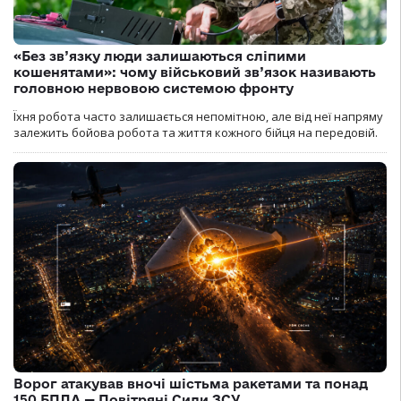
«Без зв’язку люди залишаються сліпими
кошенятами»: чому військовий зв’язок називають
головною нервовою системою фронту
Їхня робота часто залишається непомітною, але від неї напряму
залежить бойова робота та життя кожного бійця на передовій.
Ворог атакував вночі шістьма ракетами та понад
150 БПЛА — Повітряні Сили ЗСУ