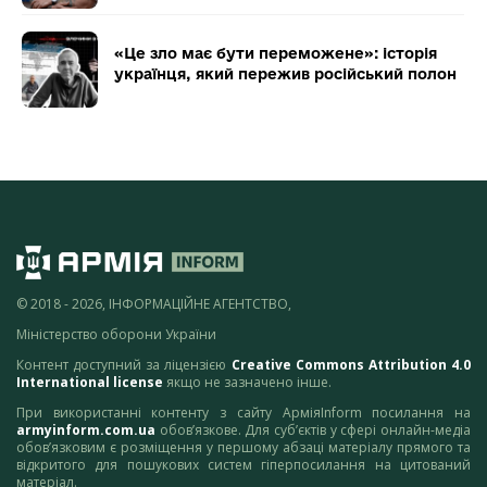
«Це зло має бути переможене»: історія
українця, який пережив російський полон
© 2018 - 2026, ІНФОРМАЦІЙНЕ АГЕНТСТВО,
Міністерство оборони України
Контент доступний за ліцензією
Creative Commons Attribution 4.0
International license
якщо не зазначено інше.
При використанні контенту з сайту АрміяInform посилання на
armyinform.com.ua
обов’язкове. Для суб’єктів у сфері онлайн-медіа
обов’язковим є розміщення у першому абзаці матеріалу прямого та
відкритого для пошукових систем гіперпосилання на цитований
матеріал.