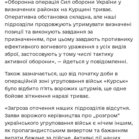
«Оборонна операція Сил оборони України у
визначених районах на Курщині триває.
Оперативна обстановка складна, але наші
підрозділи продовжують утримувати визначені
позиції та виконують завдання за
призначенням, при цьому завдають противнику
ефективного вогневого ураження з усіх видів
зброї, застосовують у тому числі тактику
активної оборони», — йдеться у повідомленні.
Також зазначається, що від початку доби в
операційній зоні угруповання військ «Курськ»
було відбито п’ять ворожих штурмів, ще одне
бойове зіткнення наразі триває.
«Загроза оточення наших підрозділів відсутня.
Заяви ворожого керівництва про „розгром“
українського угруповання військ є нічим іншим,
як пропагандистським вивертом та бажанням
видати бажане за дійсне. Активні дії наших