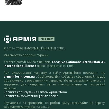
© 2018 - 2026, ІНФОРМАЦІЙНЕ АГЕНТСТВО,
Міністерство оборони України
Контент доступний за ліцензією
Creative Commons Attribution 4.0
International license
якщо не зазначено інше.
При використанні контенту з сайту АрміяInform посилання на
armyinform.com.ua
обов’язкове. Для суб’єктів у сфері онлайн-медіа
обов’язковим є розміщення у першому абзаці матеріалу прямого та
відкритого для пошукових систем гіперпосилання на цитований
матеріал.
Політика користування сайтом АрміяInform
Політика використання файлів cookie
Зауваження та пропозиції по роботі сайту надсилайте на адресу:
webmaster@armyinform.com.ua