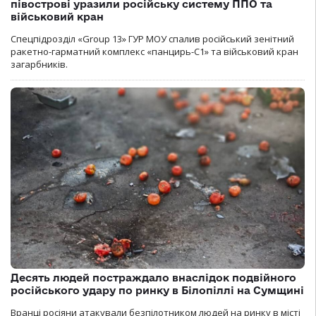
півострові уразили російську систему ППО та
військовий кран
Спецпідрозділ «Group 13» ГУР МОУ спалив російський зенітний
ракетно-гарматний комплекс «панцирь-С1» та військовий кран
загарбників.
Десять людей постраждало внаслідок подвійного
російського удару по ринку в Білопіллі на Сумщині
Вранці росіяни атакували безпілотником людей на ринку в місті