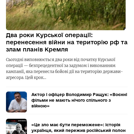
Два роки Курської операції:
перенесення війни на територію рф та
злам планів Кремля
Сьогодні виповнюється два роки від початку Курської
операції — безпрецедентної за задумом і виконанням
кампанії, яка перенесла бойові дії на територію держави-
агресора. Цей крок…
Актор і офіцер Володимир Ращук: «Воєнні
фільми не мають нічого спільного з
війною»
«Це зло має бути переможене»: історія
українця, який пережив російський полон