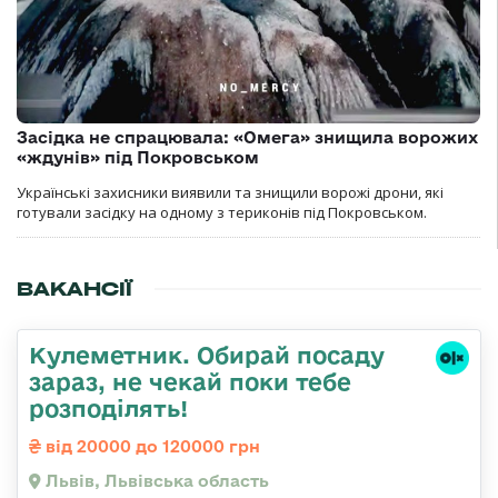
Засідка не спрацювала: «Омега» знищила ворожих
«ждунів» під Покровськом
Українські захисники виявили та знищили ворожі дрони, які
готували засідку на одному з териконів під Покровськом.
ВАКАНСІЇ
Кулеметник. Обирай посаду
зараз, не чекай поки тебе
розподілять!
від 20000 до 120000 грн
Львів, Львівська область