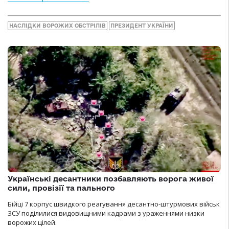
НАСЛІДКИ ВОРОЖИХ ОБСТРІЛІВ
ПРЕЗИДЕНТ УКРАЇНИ
Українські десантники позбавляють ворога живої
сили, провізії та пального
Бійці 7 корпус швидкого реагування десантно-штурмових військ
ЗСУ поділилися видовищними кадрами з ураженнями низки
ворожих цілей.