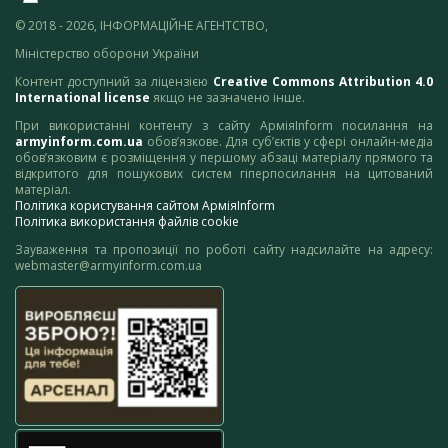
© 2018 - 2026, ІНФОРМАЦІЙНЕ АГЕНТСТВО,
Міністерство оборони України
Контент доступний за ліцензією
Creative Commons Attribution 4.0
International license
якщо не зазначено інше.
При використанні контенту з сайту АрміяInform посилання на
armyinform.com.ua
обов’язкове. Для суб’єктів у сфері онлайн-медіа
обов’язковим є розміщення у першому абзаці матеріалу прямого та
відкритого для пошукових систем гіперпосилання на цитований
матеріал.
Політика користування сайтом АрміяInform
Політика використання файлів cookie
Зауваження та пропозиції по роботі сайту надсилайте на адресу:
webmaster@armyinform.com.ua