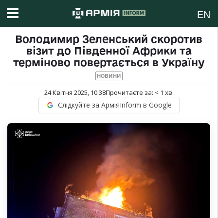
EN
Володимир Зеленський скоротив
візит до Південної Африки та
терміново повертається в Україну
НОВИНИ
24 Квітня 2025, 10:38
Прочитаєте за:
< 1
хв.
Слідкуйте за АрміяInform в Google