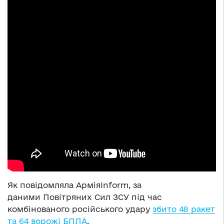
Як повідомляла АрміяInform, за
даними Повітряних Сил ЗСУ під час
комбінованого російського удару
збито 48 ракет
та 64 ворожі БПЛА
.