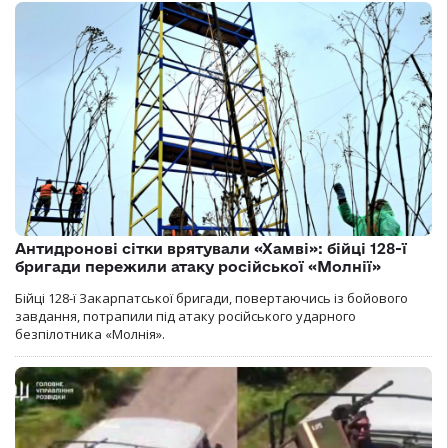
Антидронові сітки врятували «Хамві»: бійці 128-ї
бригади пережили атаку російської «Молнії»
Бійці 128-ї Закарпатської бригади, повертаючись із бойового
завдання, потрапили під атаку російського ударного
безпілотника «Молнія».