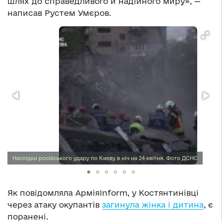
шлях до справедливого й надійного миру», —
написав Рустем Умєров.
Наслідки російського удару по Києву в ніч на 24 квітня. Фото ДСНС
Як повідомляла АрміяInform, у Костянтинівці
через атаку окупантів
загинула жінка і дитина
, є
поранені.