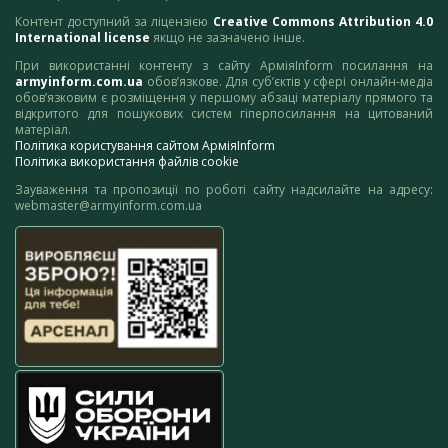
Контент доступний за ліцензією
Creative Commons Attribution 4.0
International license
якщо не зазначено інше.
При використанні контенту з сайту АрміяInform посилання на
armyinform.com.ua
обов’язкове. Для суб’єктів у сфері онлайн-медіа
обов’язковим є розміщення у першому абзаці матеріалу прямого та
відкритого для пошукових систем гіперпосилання на цитований
матеріал.
Політика користування сайтом АрміяInform
Політика використання файлів cookie
Зауваження та пропозиції по роботі сайту надсилайте на адресу:
webmaster@armyinform.com.ua