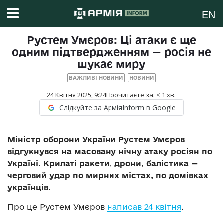
EN
Рустем Умєров: Ці атаки є ще
одним підтвердженням — росія не
шукає миру
ВАЖЛИВІ НОВИНИ
НОВИНИ
24 Квітня 2025, 9:24
Прочитаєте за:
< 1
хв.
Слідкуйте за АрміяInform в Google
Міністр оборони України Рустем Умєров
відгукнувся на масовану нічну атаку росіян по
Україні. Крилаті ракети, дрони, балістика —
черговий удар по мирних містах, по домівках
українців.
Про це Рустем Умєров
написав 24 квітня
.