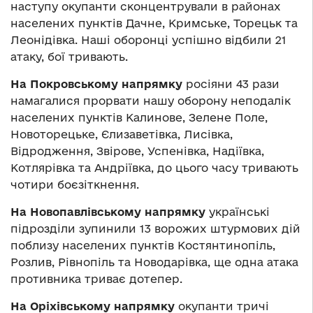
наступу окупанти сконцентрували в районах
населених пунктів Дачне, Кримське, Торецьк та
Леонідівка. Наші оборонці успішно відбили 21
атаку, бої тривають.
Н
а Покровському напрямку
росіяни 43 рази
намагалися прорвати нашу оборону неподалік
населених пунктів Калинове, Зелене Поле,
Новоторецьке, Єлизаветівка, Лисівка,
Відродження, Звірове, Успенівка, Надіївка,
Котлярівка та Андріївка, до цього часу тривають
чотири боєзіткнення.
На Новопавлівському напрямку
українські
підрозділи зупинили 13 ворожих штурмових дій
поблизу населених пунктів Костянтинопіль,
Розлив, Рівнопіль та Новодарівка, ще одна атака
противника триває дотепер.
На Оріхівському напрямку
окупанти тричі