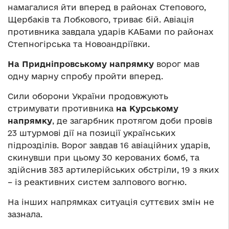
намагалися йти вперед в районах Степового,
Щербаків та Лобкового, триває бій. Авіація
противника завдала ударів КАБами по районах
Степногірська та Новоандріївки.
На Придніпровському напрямку
ворог мав
одну марну спробу пройти вперед.
Сили оборони України продовжують
стримувати противника
на Курському
напрямку
, де загарбник протягом доби провів
23 штурмові дії на позиції українських
підрозділів. Ворог завдав 16 авіаційних ударів,
скинувши при цьому 30 керованих бомб, та
здійснив 383 артилерійських обстріли, 19 з яких
– із реактивних систем залпового вогню.
На інших напрямках ситуація суттєвих змін не
зазнала.