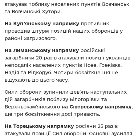
атакував поблизу населених пунктів Вовчанськ
та Вовчанські Хутори.
На Куп’янському напрямку
противник
проводив штурм позицій наших оборонців у
районі Загризового.
На Лиманському напрямку
російські
загарбники 20 разів атакували позиції українців
неподалік населених пунктів Нове, Греківка,
Надія та Рідкодуб. Чотири боєзіткнення не
вщухають до цього часу.
Сили оборони зупинили дев’ять наступальних
дій загарбників поблизу Білогорівки та
Верхньокам’янського
на Сіверському напрямку
,
ще три боєзіткнення досі тривають.
На Торецькому напрямку
росіяни 25 разів
атакували позиції Сил оборони. Основні зусилля