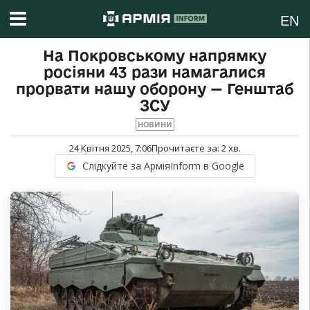
EN
На Покровському напрямку
росіяни 43 рази намагалися
прорвати нашу оборону — Генштаб
ЗСУ
НОВИНИ
24 Квітня 2025, 7:06
Прочитаєте за:
2
хв.
Слідкуйте за АрміяInform в Google