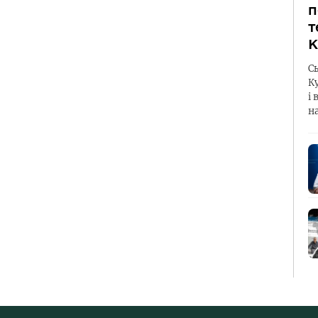
п
т
К
С
К
і 
н