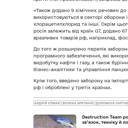
«Також додано 9 хімічних речовин до 
використовуються в секторі оборони 
хлорацетилхлорид та інші. Окрім цього
росія залежить від країн G7, додано 67
вразливих товарів рф, наприклад, фос
До того ж розширено перелік забороне
програмного забезпечення, які викорис
видобутку нафти і газу, а також бурі
бізнес-аналітики та управління ланцю
Крім того, введено заборону на імпорт
рф і оброблені у третіх країнах.
АНДРІЙ ЄРМАК
ВЕЛИКА БРИТАНІЯ
ДОПОМОГА ПАРТНЕ
Destruction Team р
зв’язок, техніку й л