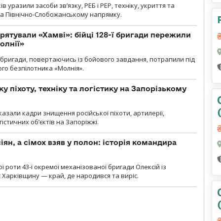
 уразили засоби зв’язку, РЕБ і РЕР, техніку, укриття та
на Північно-Слобожанському напрямку.
рятували «Хамві»: бійці 128-ї бригади пережили
олнії»
ї бригади, повертаючись із бойового завдання, потрапили під
ого безпілотника «Молнія».
у піхоту, техніку та логістику на Запорізькому
азали кадри знищення російської піхоти, артилерії,
гістичних об’єктів на Запоріжжі.
ян, а сімох взяв у полон: історія командира
ї роти 43-ї окремої механізованої бригади Олексій із
 Харківщину — край, де народився та виріс.