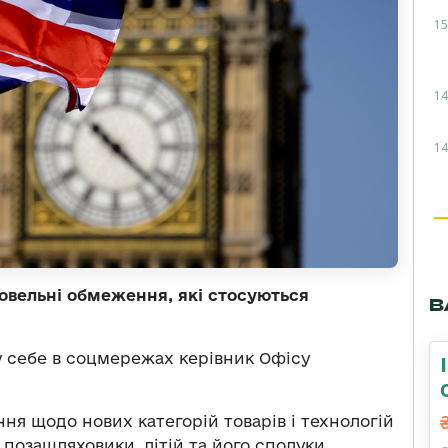
15
14
14
овельні обмеження, які стосуються
В
 себе в соцмережах керівник Офісу
ня щодо нових категорій товарів і технологій
позашляховики, літій та його сполуки.