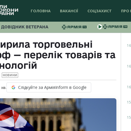
ГОЛОВНА
ВАКАНСІЇ
СОЦЗАХИСТ
ПРО 
ДОВІДНИК ВЕТЕРАНА
ирила торговельні
16
 — перелік товарів та
нологій
16
НОВИНИ
16
Слідкуйте за АрміяInform в Google
1
хв.
15
15