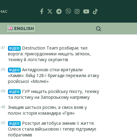
НАС
ENGLISH
:47
Destruction Team розбирає тил
ВІДЕО
ворога: прикордонники нищать зв’язок,
техніку й логістику окупантів
:26
Антидронові сітки врятували
ВІДЕО
«Хамві»: бійці 128-ї бригади пережили атаку
російської «Молнії»
:09
ГУР нищать російську піхоту, техніку
ВІДЕО
та логістику на Запорізькому напрямку
:48
Знищив шістьох росіян, а сімох взяв у
полон: історія командира «Гіря»
:30
Розстріл автобуса змінив її життя:
ВІДЕО
Олеся стала військовою і тепер підтримує
побратимів