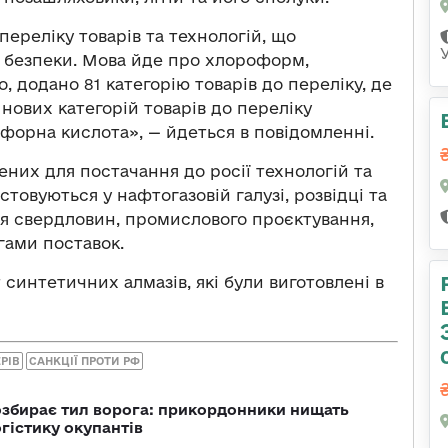
переліку товарів та технологій, що
і безпеки. Мова йде про хлороформ,
, додано 81 категорію товарів до переліку, де
 нових категорій товарів до переліку
форна кислота», — йдеться в повідомленні.
них для постачання до росії технологій та
товуються у нафтогазовій галузі, розвідці та
ння свердловин, промислового проєктування,
гами поставок.
 синтетичних алмазів, які були виготовлені в
РІВ
САНКЦІЇ ПРОТИ РФ
озбирає тил ворога: прикордонники нищать
огістику окупантів