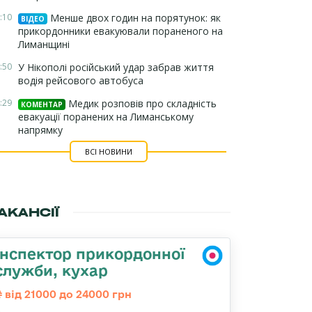
:10
Менше двох годин на порятунок: як
ВІДЕО
прикордонники евакуювали пораненого на
Лиманщині
:50
У Нікополі російський удар забрав життя
водія рейсового автобуса
:29
Медик розповів про складність
КОМЕНТАР
евакуації поранених на Лиманському
напрямку
ВСІ НОВИНИ
АКАНСІЇ
Інспектор прикордонної
служби, кухар
від 21000 до 24000 грн