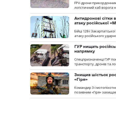
FPV-дрони прикордонників
логістичний хаб ворога 
Антидронові сітки в
атаку російської «М
Бійці 128-ї Закарпатсько
атаку російського ударн
ГУР нищать російськ
напрямку
Спецпризначенці ГУР пок
транспорту, дронів та ло
Знищив шістьох росі
«Гіря»
Командир 3-ї мотопіхотно
позивним «Гіря» захищає