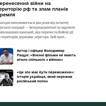
еренесення війни на
ериторію рф та злам планів
ремля
ьогодні виповнюється два роки від початку
урської операції — безпрецедентної за задумом
виконанням кампанії, яка перенесла бойові дії
а територію держави-агресора. Цей крок…
Актор і офіцер Володимир
Ращук: «Воєнні фільми не мають
нічого спільного з війною»
«Це зло має бути переможене»:
історія українця, який пережив
російський полон