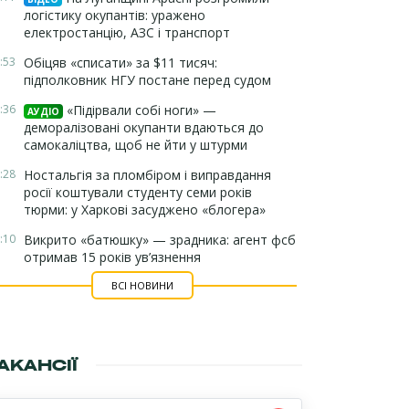
логістику окупантів: уражено
електростанцію, АЗС і транспорт
:53
Обіцяв «списати» за $11 тисяч:
підполковник НГУ постане перед судом
:36
«Підірвали собі ноги» —
АУДІО
деморалізовані окупанти вдаються до
самокаліцтва, щоб не йти у штурми
:28
Ностальгія за пломбіром і виправдання
росії коштували студенту семи років
тюрми: у Харкові засуджено «блогера»
:10
Викрито «батюшку» — зрадника: агент фсб
отримав 15 років ув’язнення
ВСІ НОВИНИ
АКАНСІЇ