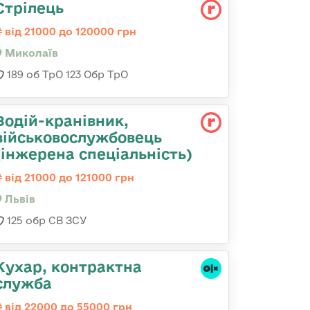
Стрілець
від 21000 до 120000 грн
Миколаїв
189 об ТрО 123 Обр ТрО
Водій-кранівник,
військовослужбовець
(інжерена спеціальність)
від 21000 до 121000 грн
Львів
125 обр СВ ЗСУ
Кухар, контрактна
служба
від 22000 до 55000 грн