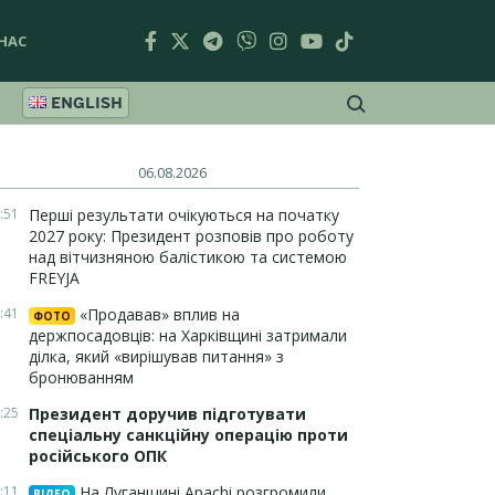
НАС
ENGLISH
06.08.2026
:51
Перші результати очікуються на початку
2027 року: Президент розповів про роботу
над вітчизняною балістикою та системою
FREYJA
:41
«Продавав» вплив на
ФОТО
держпосадовців: на Харківщині затримали
ділка, який «вирішував питання» з
бронюванням
:25
Президент доручив підготувати
спеціальну санкційну операцію проти
російського ОПК
:11
На Луганщині Apachi розгромили
ВІДЕО