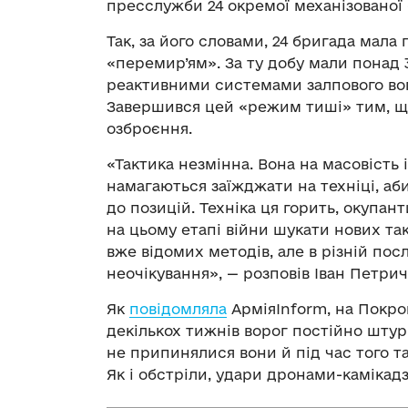
пресслужби 24 окремої механізованої 
Так, за його словами, 24 бригада мал
«перемир’ям». За ту добу мали понад 3
реактивними системами залпового во
Завершився цей «режим тиші» тим, щ
озброєння.
«Тактика незмінна. Вона на масовість і
намагаються заїжджати на техніці, аб
до позицій. Техніка ця горить, окупан
на цьому етапі війни шукати нових та
вже відомих методів, але в різній по
неочікування», — розповів Іван Петрич
Як
повідомляла
АрміяInform, на Покро
декількох тижнів ворог постійно шту
не припинялися вони й під час того та
Як і обстріли, удари дронами-камікад