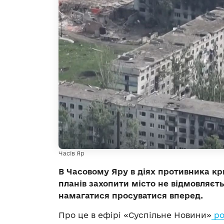
Часів Яр
В Часовому Яру в діях противника кр
планів захопити місто не відмовляєтьс
намагатися просуватися вперед.
Про це в ефірі «Суспільне Новини»
ро