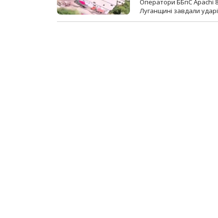
Оператори ББпС Apachi 8
Луганщині завдали ударів