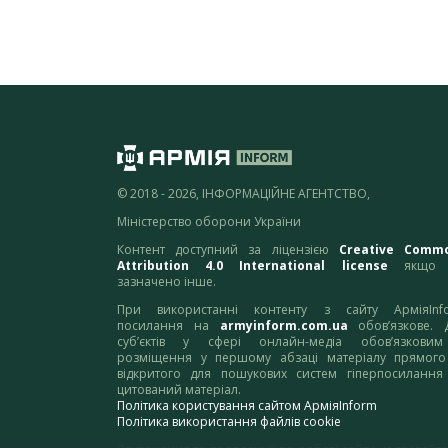
© 2018 - 2026, ІНФОРМАЦІЙНЕ АГЕНТСТВО,
Міністерство оборони України
Контент доступний за ліцензією
Creative Comm
Attribution 4.0 International license
якщо 
зазначено інше.
При використанні контенту з сайту АрміяInf
посилання на
armyinform.com.ua
обов’язкове. 
суб’єктів у сфері онлайн-медіа обов’язкови
розміщення у першому абзаці матеріалу прямого
відкритого для пошукових систем гіперпосилання
цитований матеріал.
Політика користування сайтом АрміяInform
Політика використання файлів cookie