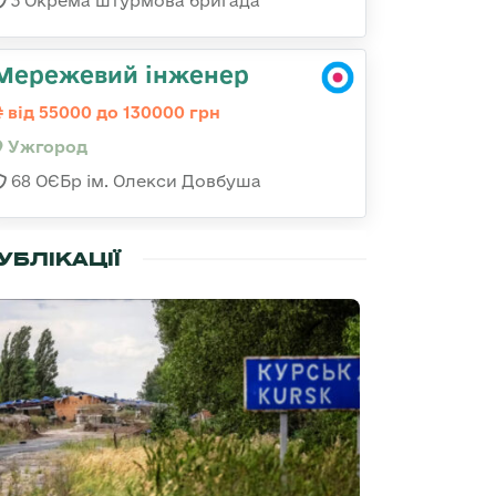
3 Окрема штурмова бригада
Мережевий інженер
від 55000 до 130000 грн
Ужгород
68 ОЄБр ім. Олекси Довбуша
УБЛІКАЦІЇ