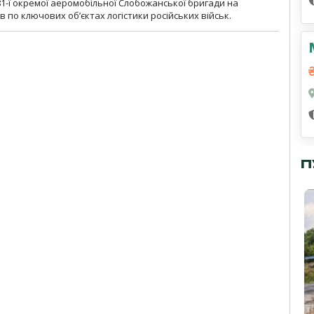
1-ї окремої аеромобільної Слобожанської бригади на
 по ключових об’єктах логістики російських військ.
П