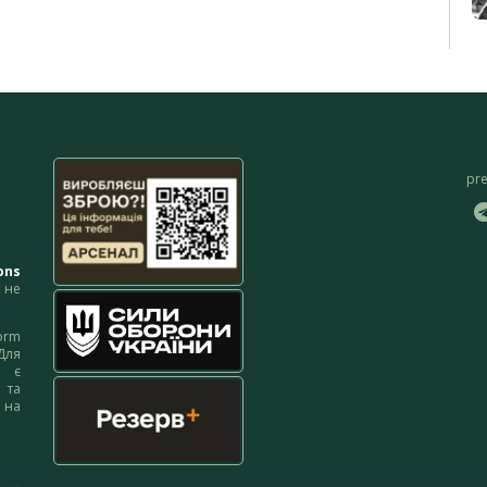
pr
ons
не
orm
Для
м є
 та
 на