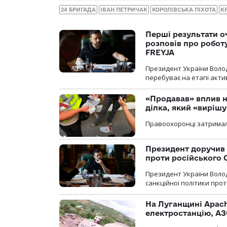
24 БРИГАДА
ІВАН ПЕТРИЧАК
КОРОЛІВСЬКА ПІХОТА
К
Перші результати о
розповів про робот
FREYJA
Президент України Воло
перебуває на етапі актив
«Продавав» вплив н
ділка, який «виріш
Правоохоронці затримал
Президент доручив 
проти російського
Президент України Воло
санкційної політики проти
На Луганщині Apach
електростанцію, АЗ