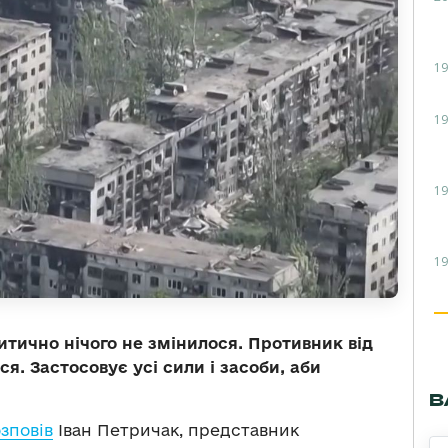
19
19
19
19
итично нічого не змінилося. Противник від
я. Застосовує усі сили і засоби, аби
В
зповів
Іван Петричак, представник