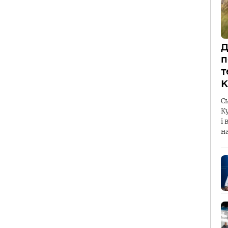
Д
п
т
К
С
К
і 
н