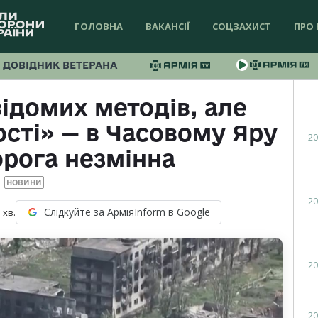
ГОЛОВНА
ВАКАНСІЇ
СОЦЗАХИСТ
ПРО 
ДОВІДНИК ВЕТЕРАНА
ідомих методів, але
ості» — в Часовому Яру
20
орога незмінна
НОВИНИ
20
Слідкуйте за АрміяInform в Google
1
хв.
20
20