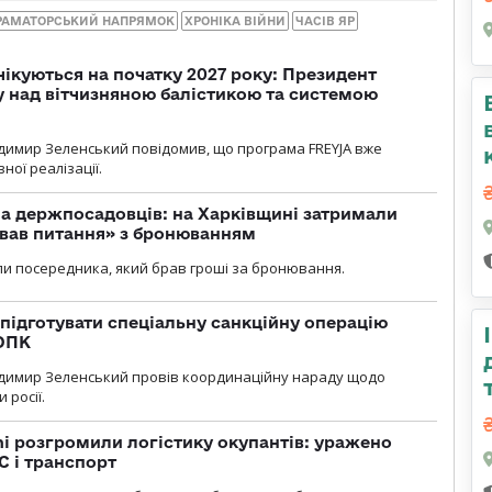
РАМАТОРСЬКИЙ НАПРЯМОК
ХРОНІКА ВІЙНИ
ЧАСІВ ЯР
чікуються на початку 2027 року: Президент
у над вітчизняною балістикою та системою
димир Зеленський повідомив, що програма FREYJA вже
ної реалізації.
а держпосадовців: на Харківщині затримали
ував питання» з бронюванням
и посередника, який брав гроші за бронювання.
підготувати спеціальну санкційну операцію
 ОПК
димир Зеленський провів координаційну нараду щодо
 росії.
i розгромили логістику окупантів: уражено
С і транспорт