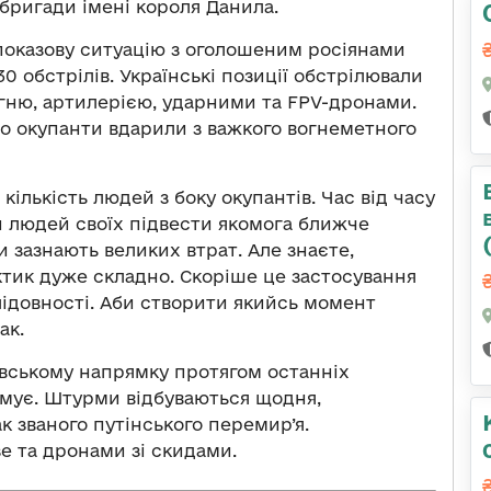
бригади імені короля Данила.
а показову ситуацію з оголошеним росіянами
0 обстрілів. Українські позиції обстрілювали
гню, артилерією, ударними та FPV-дронами.
о окупанти вдарили з важкого вогнеметного
 кількість людей з боку окупантів. Час від часу
и людей своїх підвести якомога ближче
ти зазнають великих втрат. Але знаєте,
ктик дуже складно. Скоріше це застосування
слідовності. Аби створити якийсь момент
ак.
вському напрямку протягом останніх
рмує. Штурми відбуваються щодня,
к званого путінського перемир’я.
зе та дронами зі скидами.