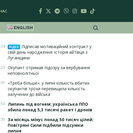
НАС
ENGLISH
:24
Підписав мотиваційний контракт у
ВІДЕО
свій день народження: історія айтівця з
Луганщини
:23
Окупант отримав підозру за вербування
неповнолітньої
:07
«Треба більше»: у липні кількість вбитих
окупантів трохи перевищила кількість
залучених до війська
:50
Липень під вогнем: українська ППО
збила понад 5,3 тисячі ракет і дронів
:35
За місяць мінус понад 50 тисяч цілей:
Повітряні Сили підбили підсумки
липня