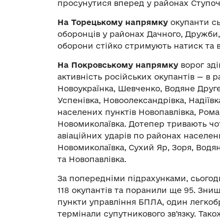
просунутися вперед у районах Ступочок
На Торецькому напрямку
окупанти сь
оборонців у районах Дачного, Дружби
оборони стійко стримують натиск та 
На Покровському напрямку
ворог зді
активність російських окупантів — в 
Новоукраїнка, Шевченко, Водяне Друге,
Успенівка, Новоолександрівка, Надіївка
населених пунктів Новопавлівка, Рома
Новомиколаївка. Дотепер тривають чот
авіаційних ударів по районах населен
Новомиколаївка, Сухий Яр, Зоря, Водяне
та Новопавлівка.
За попередніми підрахунками, сьогодн
118 окупантів та поранили ще 95. Знищ
пункти управління БПЛА, один легкобр
термінали супутникового зв’язку. Так