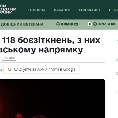
ГОЛОВНА
ВАКАНСІЇ
СОЦЗАХИСТ
ПРО 
ДОВІДНИК ВЕТЕРАНА
118 боєзіткнень, з них
12
овському напрямку
НОВИНИ
12
Слідкуйте за АрміяInform в Google
хв.
12
11
11