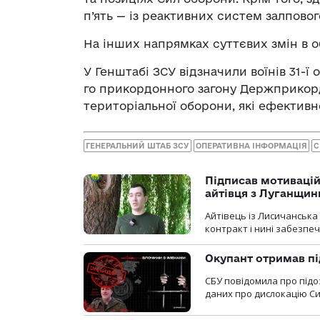
п’ять — із реактивних систем залповог
На інших напрямках суттєвих змін в о
У Генштабі ЗСУ відзначили воїнів 31-ї 
го прикордонного загону Держприкорд
територіальної оборони, які ефектив
ГЕНЕРАЛЬНИЙ ШТАБ ЗСУ
ОПЕРАТИВНА ІНФОРМАЦІЯ
С
Підписав мотивацій
айтівця з Луганщин
Айтівець із Лисичанська
контракт і нині забезпеч
Окупант отримав пі
СБУ повідомила про підо
даних про дислокацію Си