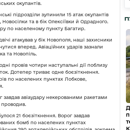
ських окупантів.
нські підрозділи зупинили 15 атак окупантів
П
Новосілки та в бік Олексіївки й Одрадного.
ару по населеному пункту Багатир.
вічі атакував у бік Новополя, наші захисники
утися вперед. Авіаційних ударів зазнали
ка та Новопіль.
одні провів чотири наступальні дії поблизу
ток. Дотепер триває одне боєзіткнення.
рів по населених пунктах Лобкове,
я.
г завдав авіаудару некерованими ракетами
е проводив.
Д
п
улося 21 боєзіткнення. Ворог завдав
т
рованих бомб по населених пунктах
К
дійснив 290 артилерійських обстрілів, зокрема