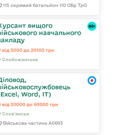
115 окремий батальйон 110 ОБр ТрО
Курсант вищого
військового навчального
закладу
від 5000 до 20100 грн
Слобожанське
Діловод,
військовослужбовець
(Excel, Word, IT)
від 20000 до 60000 грн
Слов'янськ
Військова частина А0693