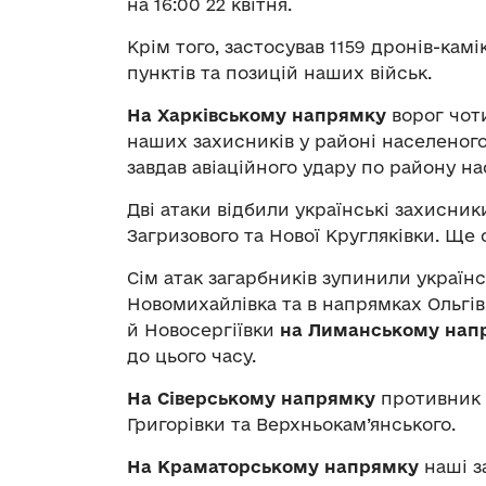
на 16:00 22 квітня.
Крім того, застосував 1159 дронів-кам
пунктів та позицій наших військ.
На Харківському напрямку
ворог чот
наших захисників у районі населеног
завдав авіаційного удару по району н
Дві атаки відбили українські захисни
Загризового та Нової Кругляківки. Ще 
Сім атак загарбників зупинили українс
Новомихайлівка та в напрямках Ольгів
й Новосергіївки
на Лиманському нап
до цього часу.
На Сіверському напрямку
противник з
Григорівки та Верхньокам’янського.
На Краматорському напрямку
наші з