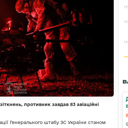
11
11
11
В
зіткнень, противник завдав 83 авіаційні
ації Генерального штабу ЗС України станом