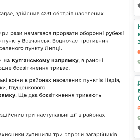
ікадзе, здійснив 4231 обстріл населених
ири рази намагався прорвати оборонні рубежі
о пункту Вовчанськ. Водночас противник
аселеного пункту Липці.
ки
на Куп’янському напрямку
, в районі
одне боєзіткнення триває.
ькі воїни в районах населених пунктів Надія,
ки, Глущенкового
рямку
. Ще два боєзіткнення тривають
дійснив три наступальні дії в районах
ахисники зупинили три спроби загарбників