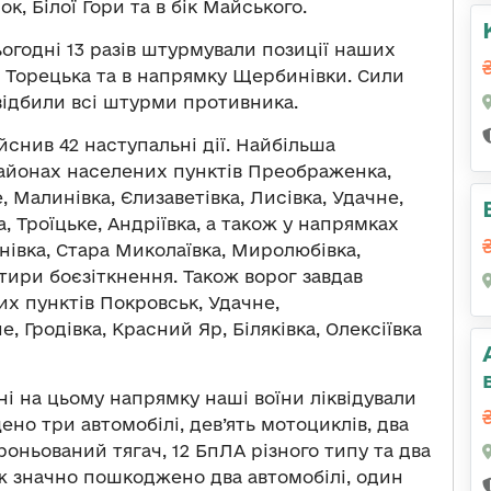
, Білої Гори та в бік Майського.
огодні 13 разів штурмували позиції наших
, Торецька та в напрямку Щербинівки. Сили
відбили всі штурми противника.
йснив 42 наступальні дії. Найбільша
районах населених пунктів Преображенка,
 Малинівка, Єлизаветівка, Лисівка, Удачне,
, Троїцьке, Андріївка, а також у напрямках
нівка, Стара Миколаївка, Миролюбівка,
ири боєзіткнення. Також ворог завдав
их пунктів Покровськ, Удачне,
, Гродівка, Красний Яр, Біляківка, Олексіївка
і на цьому напрямку наші воїни ліквідували
ено три автомобілі, дев’ять мотоциклів, два
оньований тягач, 12 БпЛА різного типу та два
ож значно пошкоджено два автомобілі, один