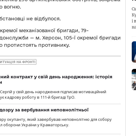
о вогню.
С
К
бстановці не відбулося.
і 
н
окремої механізованої бригади, 79-
онслужби — м. Херсон, 105-ї окремої бригади
но протистоять противнику.
ИТУАЦІЯ НА ФРОНТІ
ний контракт у свій день народження: історія
и
 Сергій у свій день народження підписав мотиваційний
ує кадрову роботу в 111-й бригаді ТрО.
дозру за вербування неповнолітньої
зру окупанту, який завербував неповнолітню для собору
л оборони України у Краматорську.