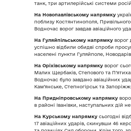
танк, три артилерійські системи росій
На Новопавлівському напрямку
украї
поблизу Костянтинополя, Привільного, 
Водночас ворог завдав авіаційного уд
На Гуляйпільському напрямку
ворог д
успішно відбили обидві спроби просун
населені пункти Гуляйполе, Новодарів
На Оріхівському напрямку
ворог сьог
Малих Щербаків, Степового та П’ятиха
Водночас було завдано авіаційних уда
Кам’янське, Степногірськ та Запоріжж
На Придніпровському напрямку
воро
в районі Іванівки, наступальних дій н
На Курському напрямку
сьогодні відб
17 авіаційних ударів, скинувши 46 ке
та позиціях Сил оборони. Крім того, з