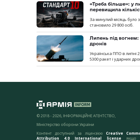
«Треба більше»: у л
перевищила кількіс
За минулий місяць було з
становило 29 800 осіб.
Липень під вогнем: 
дронів
Українська ППО в липні 
5300 ракет і ударних др
© 2018 - 2026, ІНФОРМАЦІЙНЕ АГЕНТСТВО,
Міністерство оборони України
Контент доступний за ліцензією
Creative Comm
Attribution 4.0 International license
якщо 