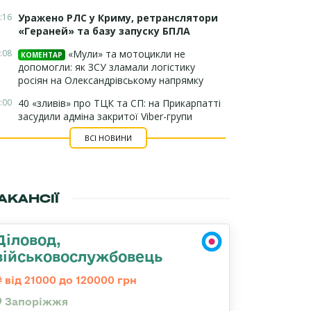
:16
Уражено РЛС у Криму, ретранслятори
«Гераней» та базу запуску БПЛА
:08
«Мули» та мотоцикли не
КОМЕНТАР
допомогли: як ЗСУ зламали логістику
росіян на Олександрівському напрямку
:00
40 «зливів» про ТЦК та СП: на Прикарпатті
засудили адміна закритої Viber-групи
ВСІ НОВИНИ
АКАНСІЇ
Діловод,
військовослужбовець
від 21000 до 120000 грн
Запоріжжя