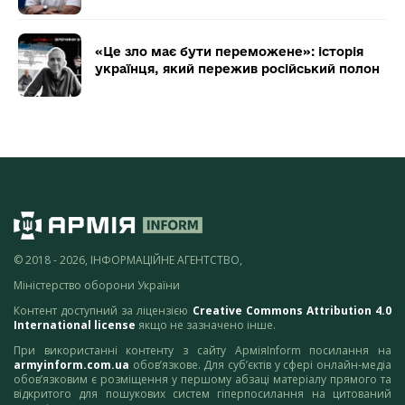
«Це зло має бути переможене»: історія
українця, який пережив російський полон
© 2018 - 2026, ІНФОРМАЦІЙНЕ АГЕНТСТВО,
Міністерство оборони України
Контент доступний за ліцензією
Creative Commons Attribution 4.0
International license
якщо не зазначено інше.
При використанні контенту з сайту АрміяInform посилання на
armyinform.com.ua
обов’язкове. Для суб’єктів у сфері онлайн-медіа
обов’язковим є розміщення у першому абзаці матеріалу прямого та
відкритого для пошукових систем гіперпосилання на цитований