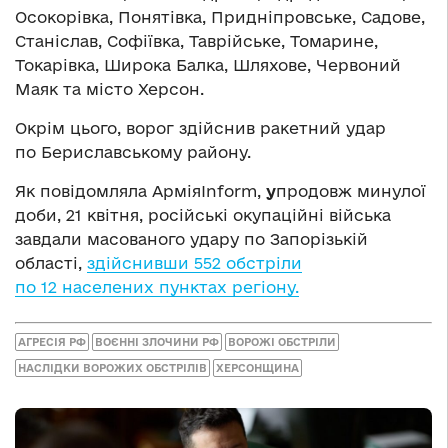
Осокорівка, Понятівка, Придніпровське, Садове,
Станіслав, Софіївка, Таврійське, Томарине,
Токарівка, Широка Балка, Шляхове, Червоний
Маяк та місто Херсон.
Окрім цього, ворог здійснив ракетний удар
по Бериславському району.
Як повідомляла АрміяInform,
у
продовж минулої
доби, 21 квітня, російські окупаційні війська
завдали масованого удару по Запорізькій
області,
здійснивши 552 обстріли
по 12 населених пунктах регіону.
АГРЕСІЯ РФ
ВОЄННІ ЗЛОЧИНИ РФ
ВОРОЖІ ОБСТРІЛИ
НАСЛІДКИ ВОРОЖИХ ОБСТРІЛІВ
ХЕРСОНЩИНА