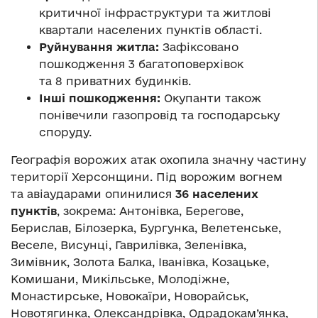
критичної інфраструктури та житлові
квартали населених пунктів області.
Руйнування житла:
Зафіксовано
пошкодження 3 багатоповерхівок
та 8 приватних будинків.
Інші пошкодження:
Окупанти також
понівечили газопровід та господарську
споруду.
Географія ворожих атак охопила значну частину
території Херсонщини. Під ворожим вогнем
та авіаударами опинилися
36 населених
пунктів
, зокрема: Антонівка, Берегове,
Берислав, Білозерка, Бургунка, Велетенське,
Веселе, Висунці, Гаврилівка, Зеленівка,
Зимівник, Золота Балка, Іванівка, Козацьке,
Комишани, Микільське, Молодіжне,
Монастирське, Новокаїри, Новорайськ,
Новотягинка, Олександрівка, Одрадокам’янка,