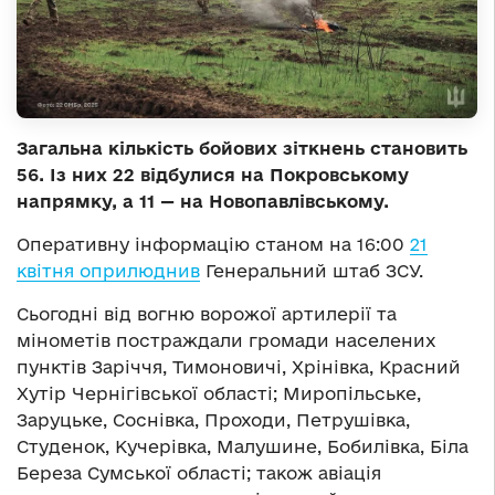
Загальна кількість бойових зіткнень становить
56. Із них 22 відбулися на Покровському
напрямку, а 11 — на Новопавлівському.
Оперативну інформацію станом на 16:00
21
квітня оприлюднив
Генеральний штаб ЗСУ.
Сьогодні від вогню ворожої артилерії та
мінометів постраждали громади населених
пунктів Заріччя, Тимоновичі, Хрінівка, Красний
Хутір Чернігівської області; Миропільське,
Заруцьке, Соснівка, Проходи, Петрушівка,
Студенок, Кучерівка, Малушине, Бобилівка, Біла
Береза Сумської області; також авіація