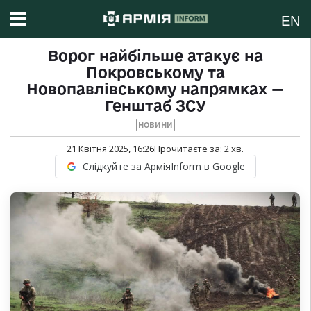
EN
Ворог найбільше атакує на
Покровському та
Новопавлівському напрямках —
Генштаб ЗСУ
НОВИНИ
21 Квітня 2025, 16:26
Прочитаєте за:
2
хв.
Слідкуйте за АрміяInform в Google