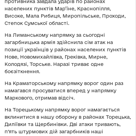
противника завдала ударів по районах
населених пунктів Мар’їне, Краснопілля,
Високе, Мала Рибиця, Миропільське, Проходи,
Степок Сумської області.
На Лиманському напрямку за сьогодні
загарбницька армія здійснила сім атак на
позиції українців у районах населених пунктів
Нове, Новомихайлівка, Греківка, Мирне,
Колодязі, Торське. Наразі триває одне
боєзіткнення.
На Краматорському напрямку ворог один раз
намагався просуватися вперед у напрямку
Маркового, отримав відсіч.
На Торецькому напрямку ворог намагається
вклинитися в нашу оборону в районах Торецька,
Диліївки та Щербинівки. Дві атаки тривають,
п’ять штурмових дій загарбників наші