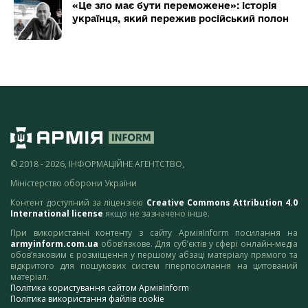
«Це зло має бути переможене»: історія
українця, який пережив російський полон
© 2018 - 2026, ІНФОРМАЦІЙНЕ АГЕНТСТВО,
Міністерство оборони України
Контент доступний за ліцензією
Creative Commons Attribution 4.0
International license
якщо не зазначено інше.
При використанні контенту з сайту АрміяInform посилання на
armyinform.com.ua
обов’язкове. Для суб’єктів у сфері онлайн-медіа
обов’язковим є розміщення у першому абзаці матеріалу прямого та
відкритого для пошукових систем гіперпосилання на цитований
матеріал.
Політика користування сайтом АрміяInform
Політика використання файлів cookie