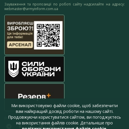
Зауваження та пропозиції по роботі сайту надсилайте на адресу:
webmaster@armyinform.com.ua
Ми використовуємо файли cookie, щоб забезпечити
вам найкращий досвід роботи на нашому сайті.
Продовжуючи користуватися сайтом, ви погоджуєтесь
press@armyinform.com.ua
на використання файлів cookie. Детальніше про
політику використання файлів cookie
.