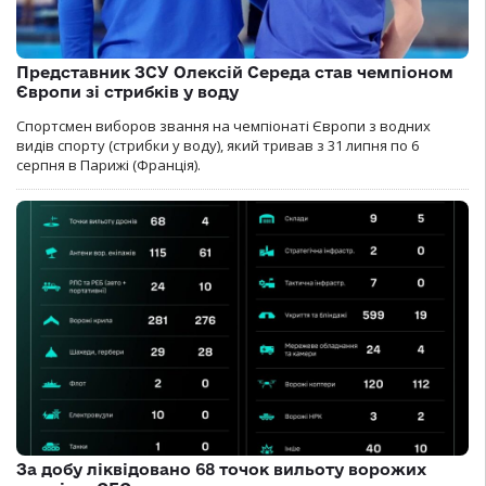
Представник ЗСУ Олексій Середа став чемпіоном
Європи зі стрибків у воду
Спортсмен виборов звання на чемпіонаті Європи з водних
видів спорту (стрибки у воду), який тривав з 31 липня по 6
серпня в Парижі (Франція).
За добу ліквідовано 68 точок вильоту ворожих