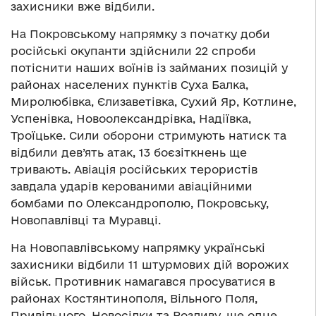
захисники вже відбили.
На Покровському напрямку з початку доби
російські окупанти здійснили 22 спроби
потіснити наших воїнів із займаних позицій у
районах населених пунктів Суха Балка,
Миролюбівка, Єлизаветівка, Сухий Яр, Котлине,
Успенівка, Новоолександрівка, Надіївка,
Троїцьке. Сили оборони стримують натиск та
відбили дев’ять атак, 13 боєзіткнень ще
тривають. Авіація російських терористів
завдала ударів керованими авіаційними
бомбами по Олександрополю, Покровську,
Новопавлівці та Муравці.
На Новопавлівському напрямку українські
захисники відбили 11 штурмових дій ворожих
військ. Противник намагався просуватися в
районах Костянтинополя, Вільного Поля,
Привільного, Новосілки та Розливу, ще одне