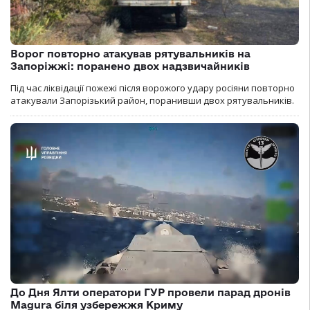
Ворог повторно атакував рятувальників на
Запоріжжі: поранено двох надзвичайників
Під час ліквідації пожежі після ворожого удару росіяни повторно
атакували Запорізький район, поранивши двох рятувальників.
До Дня Ялти оператори ГУР провели парад дронів
Magura біля узбережжя Криму