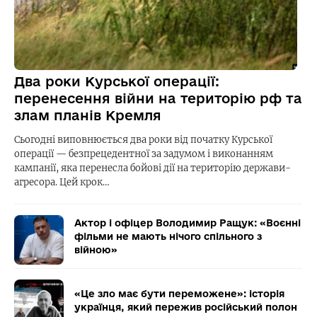
Два роки Курської операції:
перенесення війни на територію рф та
злам планів Кремля
Сьогодні виповнюється два роки від початку Курської
операції — безпрецедентної за задумом і виконанням
кампанії, яка перенесла бойові дії на територію держави-
агресора. Цей крок…
Актор і офіцер Володимир Ращук: «Воєнні
фільми не мають нічого спільного з
війною»
«Це зло має бути переможене»: історія
українця, який пережив російський полон