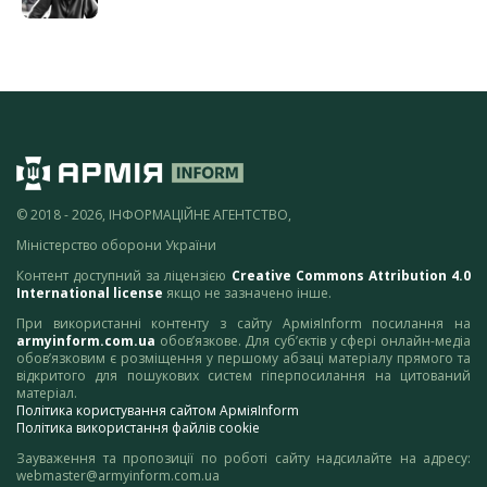
© 2018 - 2026, ІНФОРМАЦІЙНЕ АГЕНТСТВО,
Міністерство оборони України
Контент доступний за ліцензією
Creative Commons Attribution 4.0
International license
якщо не зазначено інше.
При використанні контенту з сайту АрміяInform посилання на
armyinform.com.ua
обов’язкове. Для суб’єктів у сфері онлайн-медіа
обов’язковим є розміщення у першому абзаці матеріалу прямого та
відкритого для пошукових систем гіперпосилання на цитований
матеріал.
Політика користування сайтом АрміяInform
Політика використання файлів cookie
Зауваження та пропозиції по роботі сайту надсилайте на адресу:
webmaster@armyinform.com.ua