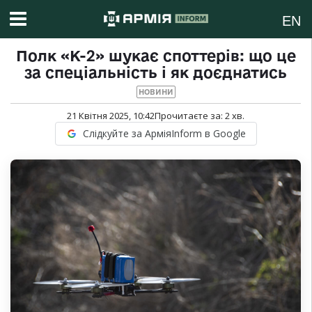
EN
Полк «К-2» шукає споттерів: що це
за спеціальність і як доєднатись
НОВИНИ
21 Квітня 2025, 10:42
Прочитаєте за:
2
хв.
Слідкуйте за АрміяInform в Google