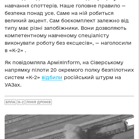
навчання споттерів. Наше головне правило —
безпека понад усе. Саме на ній робиться
великий акцент. Сам боєкомплект залежно від
типу має різні запобіжники. Вони дозволяють
компетентному навченому спеціалісту
виконувати роботу без ексцесів», — наголосили
в «К-2» .
Як повідомляла АрміяInform, на Сіверському
напрямку пілоти 20 окремого полку безпілотних
систем «К-2»
відбили
російський штурм на
УАЗах.
БПЛА
К-2
ЛІНІЯ ДРОНІВ