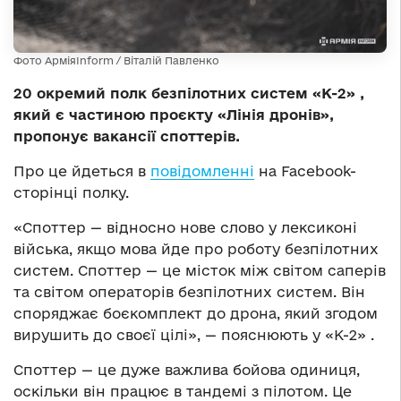
Фото АрміяInform / Віталій Павленко
20 окремий полк безпілотних систем «К-2» ,
який є частиною проєкту «Лінія дронів»,
пропонує вакансії споттерів.
Про це йдеться в
повідомленні
на Facebook-
сторінці полку.
«Споттер — відносно нове слово у лексиконі
війська, якщо мова йде про роботу безпілотних
систем. Споттер — це місток між світом саперів
та світом операторів безпілотних систем. Він
споряджає боєкомплект до дрона, який згодом
вирушить до своєї цілі», — пояснюють у «К-2» .
Споттер — це дуже важлива бойова одиниця,
оскільки він працює в тандемі з пілотом. Це