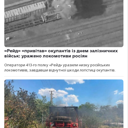
«Рейд» «привітав» окупантів із днем залізничних
військ: уражено локомотиви росіян
Оператори 413-го полку «Рейд» уразили низку російських
локомотивів, завдавши відчутної шкоди логістиці окупантів.