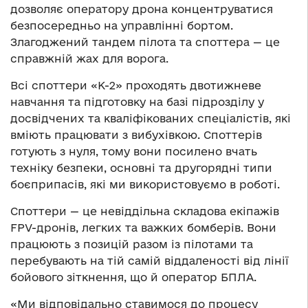
дозволяє оператору дрона концентруватися
безпосередньо на управлінні бортом.
Злагоджений тандем пілота та споттера — це
справжній жах для ворога.
Всі споттери «К-2» проходять двотижневе
навчання та підготовку на базі підрозділу у
досвідчених та кваліфікованих спеціалістів, які
вміють працювати з вибухівкою. Споттерів
готують з нуля, тому вони посилено вчать
техніку безпеки, основні та другорядні типи
боєприпасів, які ми використовуємо в роботі.
Споттери — це невіддільна складова екіпажів
FPV-дронів, легких та важких бомберів. Вони
працюють з позицій разом із пілотами та
перебувають на тій самій віддаленості від лінії
бойового зіткнення, що й оператор БПЛА.
«Ми відповідально ставимося до процесу