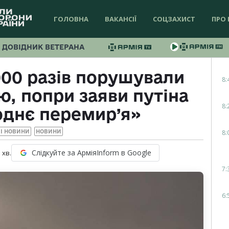
ГОЛОВНА
ВАКАНСІЇ
СОЦЗАХИСТ
ПРО 
ДОВІДНИК ВЕТЕРАНА
000 разів порушували
8:
, попри заяви путіна
8:
однє перемир’я»
8:
І НОВИНИ
НОВИНИ
Слідкуйте за АрміяInform в Google
1
хв.
7:
6: