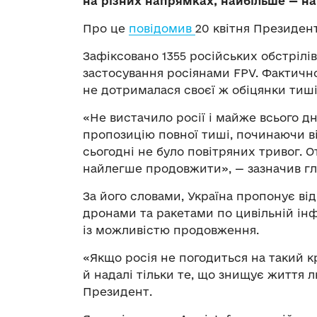
на різних напрямках, найбільше — н
Про це
повідомив
20 квітня Президен
Зафіксовано 1355 російських обстрілів
застосування росіянами FPV. Фактичн
не дотрималася своєї ж обіцянки тиші
«Не вистачило росії і майже всього дн
пропозицію повної тиші, починаючи від 
сьогодні не було повітряних тривог. О
найлегше продовжити», — зазначив гл
За його словами, Україна пропонує ві
дронами та ракетами по цивільній ін
із можливістю продовження.
«Якщо росія не погодиться на такий к
й надалі тільки те, що знищує життя 
Президент.