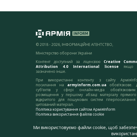
© 2018 - 2026, ІНФОРМАЦІЙНЕ АГЕНТСТВО,
Міністерство оборони України
Контент доступний за ліцензією
Creative Comm
Attribution 4.0 International license
якщо 
зазначено інше.
При використанні контенту з сайту АрміяInf
посилання на
armyinform.com.ua
обов’язкове. 
суб’єктів у сфері онлайн-медіа обов’язкови
розміщення у першому абзаці матеріалу прямого
відкритого для пошукових систем гіперпосилання
цитований матеріал.
Політика користування сайтом АрміяInform
Політика використання файлів cookie
Зауваження та пропозиції по роботі сайту надсилайте
Ми використовуємо файли cookie, щоб забезпе
адресу:
webmaster@armyinform.com.ua
використанн