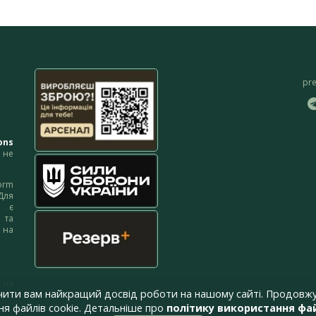
pr
ons
не
orm
Для
м є
 та
 на
 на
чити вам найкращий досвід роботи на нашому сайті. Продовжу
я файлів cookie. Детальніше про
політику використання фай