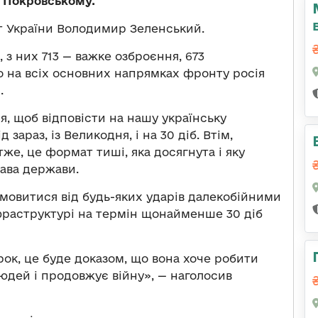
а Покровському.
т України Володимир Зеленський.
, з них 713 — важке озброєння, 673
о на всіх основних напрямках фронту росія
.
я, щоб відповісти на нашу українську
зараз, із Великодня, і на 30 діб. Втім,
тже, це формат тиші, яка досягнута і яку
ава держави.
дмовитися від будь-яких ударів далекобійними
фраструктурі на термін щонайменше 30 діб
рок, це буде доказом, що вона хоче робити
людей і продовжує війну», — наголосив