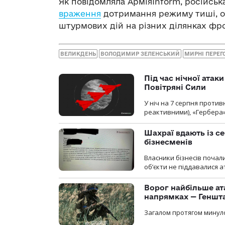
Як повідомляла АрміяInform, російськ
враження
дотримання режиму тиші, о
штурмових дій на різних ділянках фро
ВЕЛИКДЕНЬ
ВОЛОДИМИР ЗЕЛЕНСЬКИЙ
МИРНІ ПЕРЕГ
Під час нічної атак
Повітряні Сили
У ніч на 7 серпня против
реактивними), «Гербера»
Шахраї вдають із се
бізнесменів
Власники бізнесів почал
об’єкти не піддавалися 
Ворог найбільше ат
напрямках — Геншт
Загалом протягом минуло