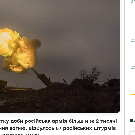
6:
20
20
В
тку доби російська армія більш ніж 2 тисячі
ня вогню. Відбулось 67 російських штурмів