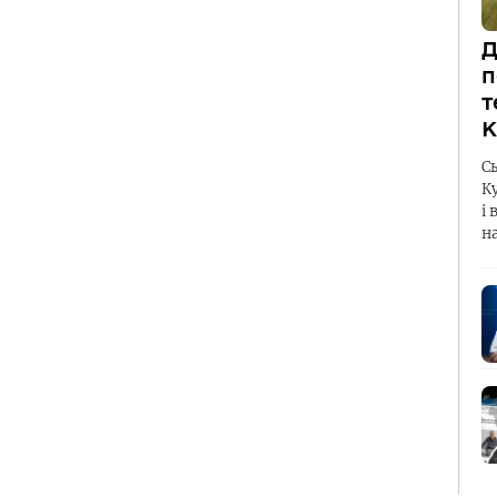
Д
п
т
К
С
К
і 
н