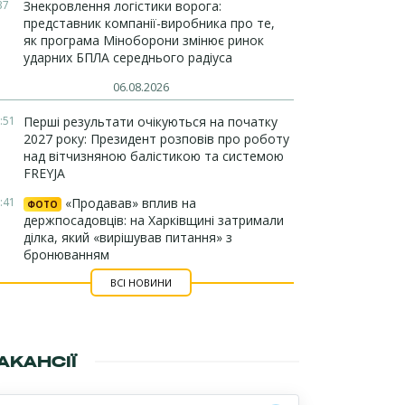
37
Знекровлення логістики ворога:
представник компанії-виробника про те,
як програма Міноборони змінює ринок
ударних БПЛА середнього радіуса
06.08.2026
:51
Перші результати очікуються на початку
2027 року: Президент розповів про роботу
над вітчизняною балістикою та системою
FREYJA
:41
«Продавав» вплив на
ФОТО
держпосадовців: на Харківщині затримали
ділка, який «вирішував питання» з
бронюванням
ВСІ НОВИНИ
АКАНСІЇ