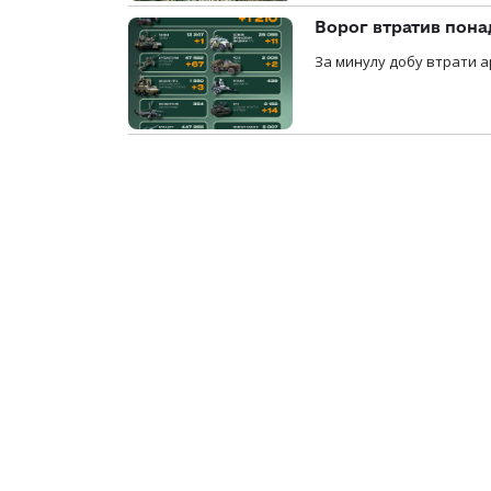
Ворог втратив пона
За минулу добу втрати ар