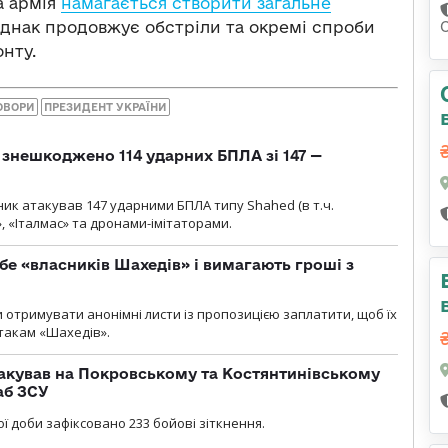
а армія
намагається створити загальне
днак продовжує обстріли та окремі спроби
нту.
ОВОРИ
ПРЕЗИДЕНТ УКРАЇНИ
и знешкоджено 114 ударних БПЛА зі 147 —
ник атакував 147 ударними БПЛА типу Shahed (в т.ч.
, «Італмас» та дронами-імітаторами.
бе «власників Шахедів» і вимагають гроші з
и отримувати анонімні листи із пропозицією заплатити, щоб їх
атакам «Шахедів».
акував на Покровському та Костянтинівському
аб ЗСУ
ї доби зафіксовано 233 бойові зіткнення.