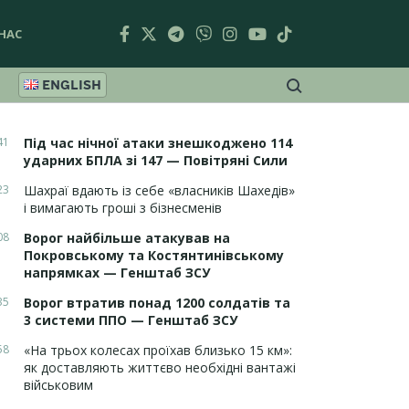
НАС
ENGLISH
41
Під час нічної атаки знешкоджено 114
ударних БПЛА зі 147 — Повітряні Сили
23
Шахраї вдають із себе «власників Шахедів»
і вимагають гроші з бізнесменів
08
Ворог найбільше атакував на
Покровському та Костянтинівському
напрямках — Генштаб ЗСУ
35
Ворог втратив понад 1200 солдатів та
3 системи ППО — Генштаб ЗСУ
58
«На трьох колесах проїхав близько 15 км»:
як доставляють життєво необхідні вантажі
військовим