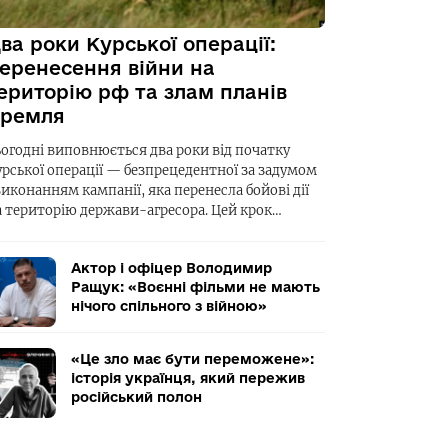
ва роки Курської операції:
еренесення війни на
ериторію рф та злам планів
ремля
ьогодні виповнюється два роки від початку
урської операції — безпрецедентної за задумом
виконанням кампанії, яка перенесла бойові дії
а територію держави-агресора. Цей крок…
Актор і офіцер Володимир
Ращук: «Воєнні фільми не мають
нічого спільного з війною»
«Це зло має бути переможене»:
історія українця, який пережив
російський полон