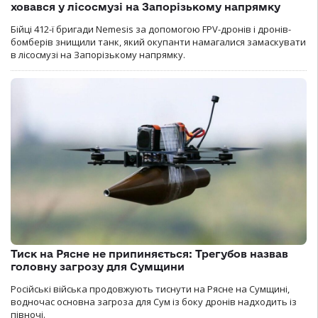
ховався у лісосмузі на Запорізькому напрямку
Бійці 412-ї бригади Nemesis за допомогою FPV-дронів і дронів-
бомберів знищили танк, який окупанти намагалися замаскувати
в лісосмузі на Запорізькому напрямку.
Тиск на Рясне не припиняється: Трегубов назвав
головну загрозу для Сумщини
Російські війська продовжують тиснути на Рясне на Сумщині,
водночас основна загроза для Сум із боку дронів надходить із
півночі.