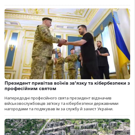
Президент привітав воїнів зв’язку та кібербезпеки з
професійним святом
Напередодні професійного свята президент відзначив
військовослужбовців зв’язку та кібербезпеки державними
нагородами та подякував їм за службу й захист України.