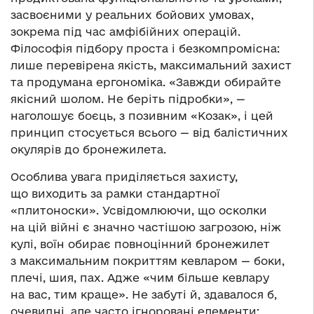
засвоєними у реальних бойових умовах,
зокрема під час амфібійних операцій.
Філософія підбору проста і безкомпромісна:
лише перевірена якість, максимальний захист
та продумана ергономіка. «Завжди обирайте
якісний шолом. Не беріть підробки», —
наголошує боєць, з позивним «Козак», і цей
принцип стосується всього — від балістичних
окулярів до бронежилета.
Особлива увага приділяється захисту,
що виходить за рамки стандартної
«плитоноски». Усвідомлюючи, що осколки
на цій війні є значно частішою загрозою, ніж
кулі, воїн обирає повноцінний бронежилет
з максимальним покриттям кевларом — боки,
плечі, шия, пах. Адже «чим більше кевлару
на вас, тим краще». Не забуті й, здавалося б,
очевидні, але часто ігноровані елементи: