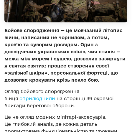
Бойове спорядження — це мовчазний літопис
війни, написаний не чорнилом, а потом,
кров’ю та суворим досвідом. Один з
досвідчених українських воїнів, чия стихія —
межа між морем і сушею, дозволив зазирнути
у святая святих: процес створення своєї
«залізної шкіри», персональної фортеці, що
дозволяє крокувати крізь пекло бою.
Огляд бойового спорядження
бійця
оприлюднили
на сторінці 39 окремої
бригади берегової оборони.
Це не огляд модних мілітарі-аксесуарів.
Це глибокий аналіз, де кожна деталь
продиктована функціональністю та уроками,