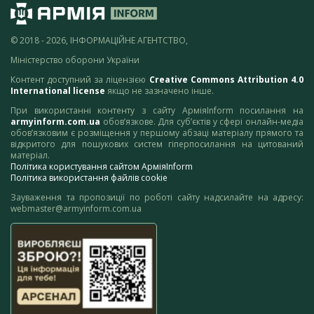
© 2018 - 2026, ІНФОРМАЦІЙНЕ АГЕНТСТВО,
Міністерство оборони України
Контент доступний за ліцензією
Creative Commons Attribution 4.0
International license
якщо не зазначено інше.
При використанні контенту з сайту АрміяInform посилання на
armyinform.com.ua
обов’язкове. Для суб’єктів у сфері онлайн-медіа
обов’язковим є розміщення у першому абзаці матеріалу прямого та
відкритого для пошукових систем гіперпосилання на цитований
матеріал.
Політика користування сайтом АрміяInform
Політика використання файлів cookie
Зауваження та пропозиції по роботі сайту надсилайте на адресу:
webmaster@armyinform.com.ua