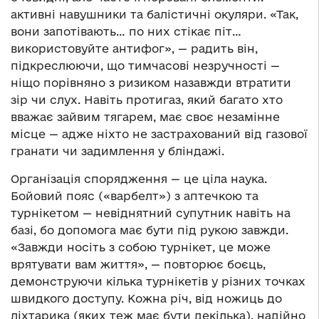
активні навушники та балістичні окуляри. «Так,
вони запотівають… по них стікає піт…
використовуйте антифог», — радить він,
підкреслюючи, що тимчасові незручності —
ніщо порівняно з ризиком назавжди втратити
зір чи слух. Навіть протигаз, який багато хто
вважає зайвим тягарем, має своє незамінне
місце — адже ніхто не застрахований від газової
гранати чи задимлення у бліндажі.
Організація спорядження — це ціла наука.
Бойовий пояс («варбелт») з аптечкою та
турнікетом — невіднятний супутник навіть на
базі, бо допомога має бути під рукою завжди.
«Завжди носіть з собою турнікет, це може
врятувати вам життя», — повторює боєць,
демонструючи кілька турнікетів у різних точках
швидкого доступу. Кожна річ, від ножиць до
ліхтарика (яких теж має бути декілька), надійно