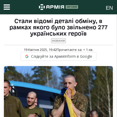
EN
Стали відомі деталі обміну, в
рамках якого було звільнено 277
українських героїв
НОВИНИ
19 Квітня 2025, 19:42
Прочитаєте за:
< 1
хв.
Слідкуйте за АрміяInform в Google