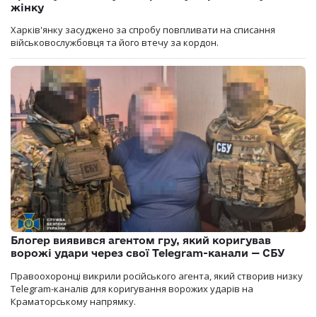
жінку
Харків'янку засуджено за спробу повпливати на списання
військовослужбовця та його втечу за кордон.
Блогер виявився агентом гру, який коригував
ворожі удари через свої Telegram-канали — СБУ
Правоохоронці викрили російського агента, який створив низку
Telegram-каналів для коригування ворожих ударів на
Краматорському напрямку.