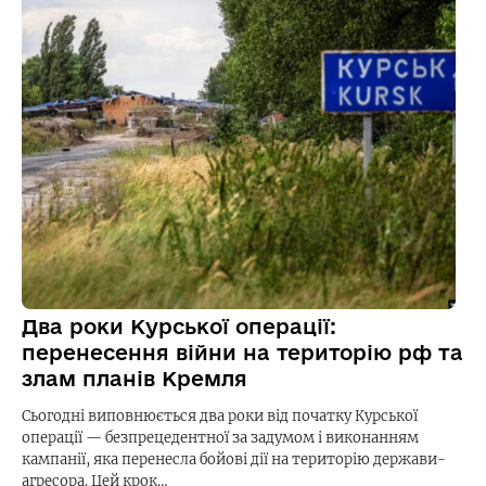
Два роки Курської операції:
перенесення війни на територію рф та
злам планів Кремля
Сьогодні виповнюється два роки від початку Курської
операції — безпрецедентної за задумом і виконанням
кампанії, яка перенесла бойові дії на територію держави-
агресора. Цей крок…