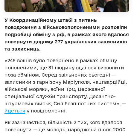
У Координаційному штабі з питань
поводження з військовополоненими розповіли
подробиці обміну з рф, в рамках якого вдалося
повернути додому 277 українських захисників
та захисниць.
«246 воїнів було повернено в рамках обміну
полоненими, ще 31 людину вдалося визволити
поза обміном. Серед звільнених сьогодні —
захисники з гарнізону Маріуполя, нацгвардійці,
військові моряки, воїни ТрО, Державної
спеціальної служби транспорту, Десантно-
штурмових військ, Сил безпілотних систем», —
йдеться
у повідомленні.
Як зазначається, більшість з тих, кого вдалося
повернути — це молодь, народжена після 2000