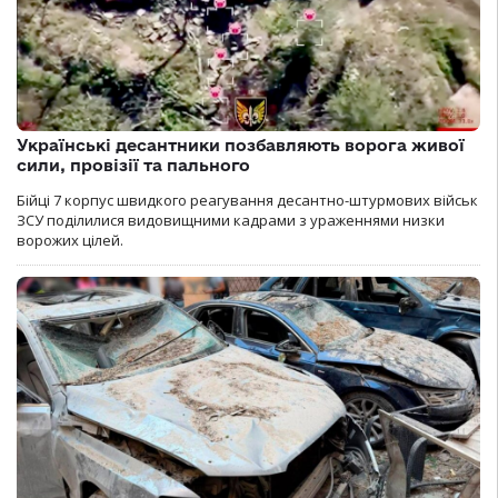
Українські десантники позбавляють ворога живої
сили, провізії та пального
Бійці 7 корпус швидкого реагування десантно-штурмових військ
ЗСУ поділилися видовищними кадрами з ураженнями низки
ворожих цілей.