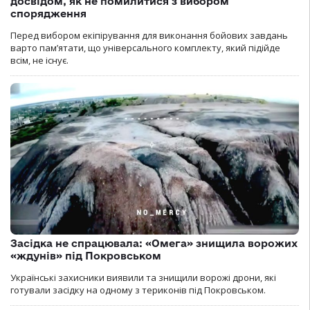
досвідом, як не помилитися з вибором
спорядження
Перед вибором екіпірування для виконання бойових завдань
варто пам’ятати, що універсального комплекту, який підійде
всім, не існує.
Засідка не спрацювала: «Омега» знищила ворожих
«ждунів» під Покровськом
Українські захисники виявили та знищили ворожі дрони, які
готували засідку на одному з териконів під Покровськом.