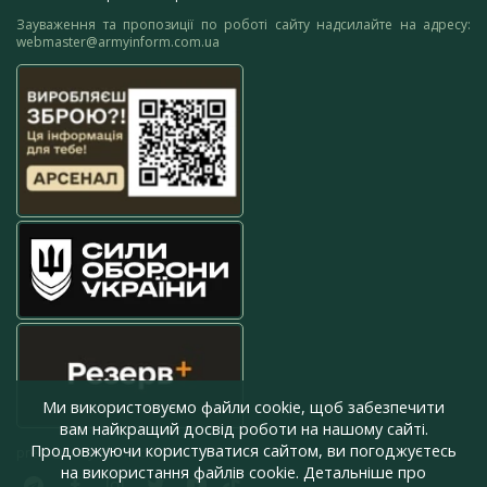
Зауваження та пропозиції по роботі сайту надсилайте на адресу:
webmaster@armyinform.com.ua
Ми використовуємо файли cookie, щоб забезпечити
вам найкращий досвід роботи на нашому сайті.
Продовжуючи користуватися сайтом, ви погоджуєтесь
press@armyinform.com.ua
на використання файлів cookie. Детальніше про