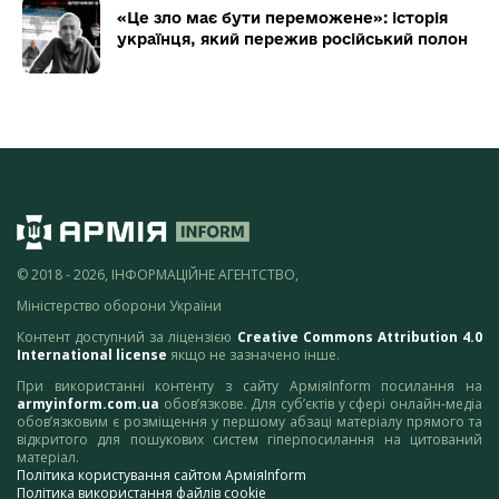
«Це зло має бути переможене»: історія
українця, який пережив російський полон
© 2018 - 2026, ІНФОРМАЦІЙНЕ АГЕНТСТВО,
Міністерство оборони України
Контент доступний за ліцензією
Creative Commons Attribution 4.0
International license
якщо не зазначено інше.
При використанні контенту з сайту АрміяInform посилання на
armyinform.com.ua
обов’язкове. Для суб’єктів у сфері онлайн-медіа
обов’язковим є розміщення у першому абзаці матеріалу прямого та
відкритого для пошукових систем гіперпосилання на цитований
матеріал.
Політика користування сайтом АрміяInform
Політика використання файлів cookie