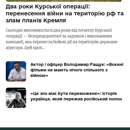
Два роки Курської операції:
перенесення війни на територію рф та
злам планів Кремля
Сьогодні виповнюється два роки від початку Курської
операції — безпрецедентної за задумом і виконанням
кампанії, яка перенесла бойові дії на територію держави-
агресора. Цей крок…
Актор і офіцер Володимир Ращук: «Воєнні
фільми не мають нічого спільного з
війною»
«Це зло має бути переможене»: історія
українця, який пережив російський полон