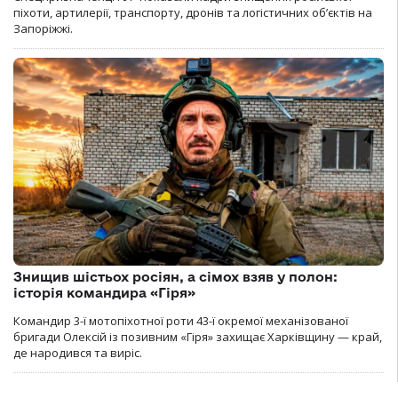
піхоти, артилерії, транспорту, дронів та логістичних об’єктів на
Запоріжжі.
Знищив шістьох росіян, а сімох взяв у полон:
історія командира «Гіря»
Командир 3-ї мотопіхотної роти 43-ї окремої механізованої
бригади Олексій із позивним «Гіря» захищає Харківщину — край,
де народився та виріс.