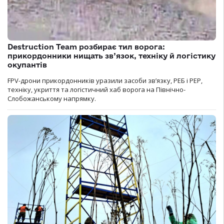
Destruction Team розбирає тил ворога:
прикордонники нищать зв’язок, техніку й логістику
окупантів
FPV-дрони прикордонників уразили засоби зв’язку, РЕБ і РЕР,
техніку, укриття та логістичний хаб ворога на Північно-
Слобожанському напрямку.