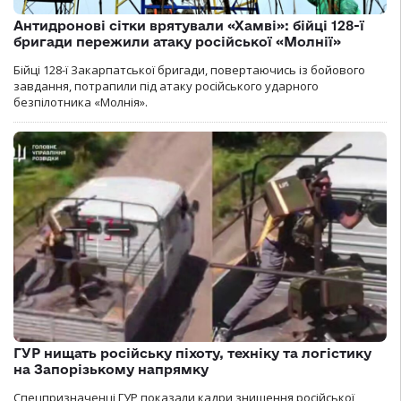
Антидронові сітки врятували «Хамві»: бійці 128-ї
бригади пережили атаку російської «Молнії»
Бійці 128-ї Закарпатської бригади, повертаючись із бойового
завдання, потрапили під атаку російського ударного
безпілотника «Молнія».
ГУР нищать російську піхоту, техніку та логістику
на Запорізькому напрямку
Спецпризначенці ГУР показали кадри знищення російської