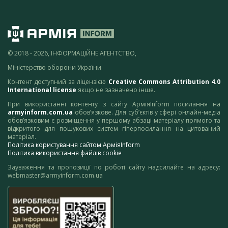
© 2018 - 2026, ІНФОРМАЦІЙНЕ АГЕНТСТВО,
Міністерство оборони України
Контент доступний за ліцензією
Creative Commons Attribution 4.0
International license
якщо не зазначено інше.
При використанні контенту з сайту АрміяInform посилання на
armyinform.com.ua
обов’язкове. Для суб’єктів у сфері онлайн-медіа
обов’язковим є розміщення у першому абзаці матеріалу прямого та
відкритого для пошукових систем гіперпосилання на цитований
матеріал.
Політика користування сайтом АрміяInform
Політика використання файлів cookie
Зауваження та пропозиції по роботі сайту надсилайте на адресу:
webmaster@armyinform.com.ua