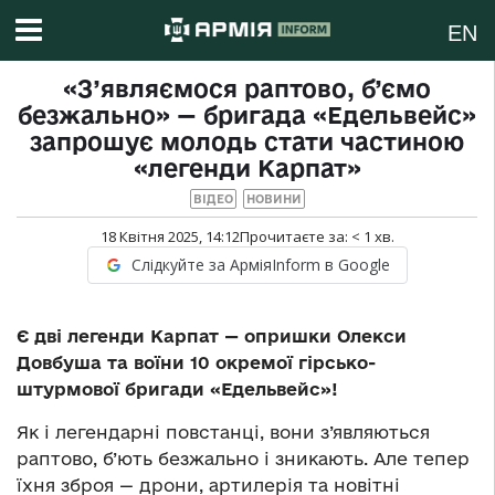
EN
«З’являємося раптово, б’ємо
безжально» — бригада «Едельвейс»
запрошує молодь стати частиною
«легенди Карпат»
ВІДЕО
НОВИНИ
18 Квітня 2025, 14:12
Прочитаєте за:
< 1
хв.
Слідкуйте за АрміяInform в Google
Є дві легенди Карпат — опришки Олекси
Довбуша та воїни 10 окремої гірсько-
штурмової бригади «Едельвейс»!
Як і легендарні повстанці, вони з’являються
раптово, б’ють безжально і зникають. Але тепер
їхня зброя — дрони, артилерія та новітні