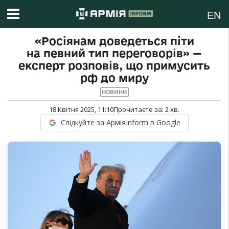
EN
«Росіянам доведеться піти
на певний тип переговорів» —
експерт розповів, що примусить
рф до миру
НОВИНИ
18 Квітня 2025, 11:10
Прочитаєте за:
2
хв.
Слідкуйте за АрміяInform в Google