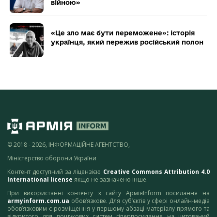
війною»
«Це зло має бути переможене»: історія
українця, який пережив російський полон
© 2018 - 2026, ІНФОРМАЦІЙНЕ АГЕНТСТВО,
Міністерство оборони України
Контент доступний за ліцензією
Creative Commons Attribution 4.0
International license
якщо не зазначено інше.
При використанні контенту з сайту АрміяInform посилання на
armyinform.com.ua
обов’язкове. Для суб’єктів у сфері онлайн-медіа
обов’язковим є розміщення у першому абзаці матеріалу прямого та
відкритого для пошукових систем гіперпосилання на цитований