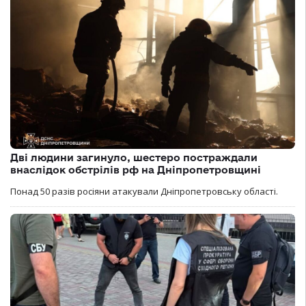
Дві людини загинуло, шестеро постраждали
внаслідок обстрілів рф на Дніпропетровщині
Понад 50 разів росіяни атакували Дніпропетровську області.