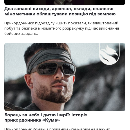
Два запасні виходи, арсенал, склади, спальня:
мінометники облаштували позицію під землею
Прикордонники підрозділу «Щит» показали, як влаштований
побут та безпека мінометного розрахунку під час виконання
бойових завдань.
Борець за небо і дитячі мрії: історія
прикордонника «Кума»
Прикордонник Роман із позивним «Кум» воює на важких