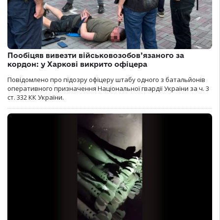
Пообіцяв вивезти військовозобов’язаного за
кордон: у Харкові викрито офіцера
Повідомлено про підозру офіцеру штабу одного з батальйонів
оперативного призначення Національної гвардії України за ч. 3
ст. 332 КК України.