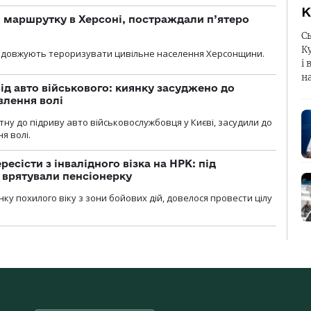
К
 маршрутку в Херсоні, постраждали п’ятеро
С
К
родовжують тероризувати цивільне населення Херсонщини.
і 
н
ід авто військового: киянку засуджено до
влення волі
тну до підриву авто військовослужбовця у Києві, засудили до
я волі.
есісти з інвалідного візка на НРК: під
 врятували пенсіонерку
нку похилого віку з зони бойових дій, довелося провести цілу