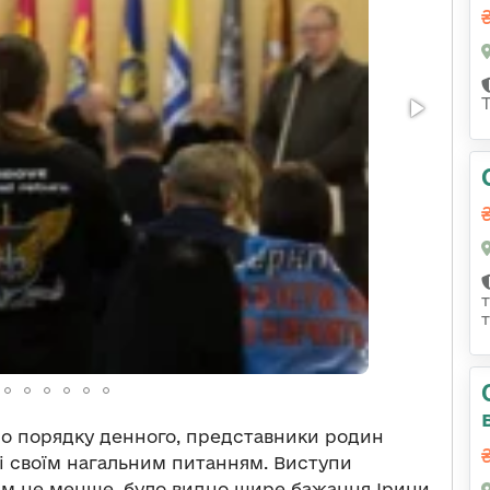
до порядку денного, представники родин
зі своїм нагальним питанням. Виступи
им не менше, було видно щире бажання Ірини