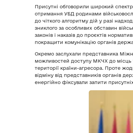
Присутні обговорили широкий спектр 
отримання УБД родинами військовослу
до чіткого алгоритму дій у разі надх
зниклого за особливих обставин війс
законів і наказів до проєктів нормат
покращити комунікацію органів держа
Окремо заслухали представника Міжн
можливостей доступу МКЧХ до місць 
території країни-агресора. Проте жод
відміну від представників органів дер
енергійно фіксували запити присутніх