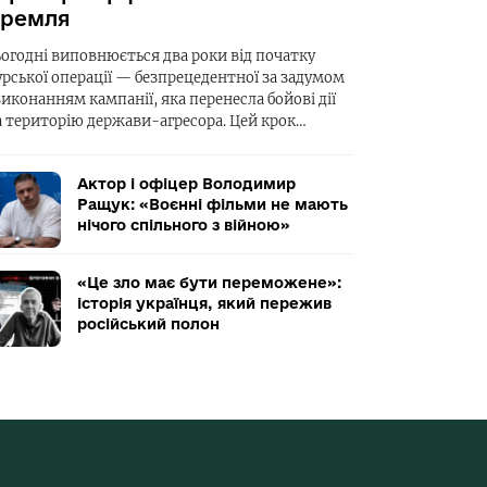
ремля
ьогодні виповнюється два роки від початку
урської операції — безпрецедентної за задумом
виконанням кампанії, яка перенесла бойові дії
а територію держави-агресора. Цей крок…
Актор і офіцер Володимир
Ращук: «Воєнні фільми не мають
нічого спільного з війною»
«Це зло має бути переможене»:
історія українця, який пережив
російський полон