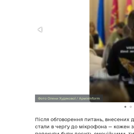
Фото Олени Худякової / АрміяInform
Після обговорення питань, внесених 
стали в чергу до мікрофона — кожен 
подекуди були досить емоційними, т