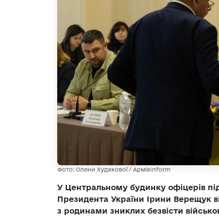
Фото: Олени Худякової / АрміяInform
У Центральному будинку офіцерів пі
Президента України Ірини Верещук ві
з родинами зниклих безвісти військо