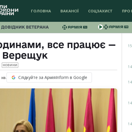
ГОЛОВНА
ВАКАНСІЇ
СОЦЗАХИСТ
ПРО 
ДОВІДНИК ВЕТЕРАНА
одинами, все працює —
15
а Верещук
НОВИНИ
14
Слідкуйте за АрміяInform в Google
1
хв.
14
14
14