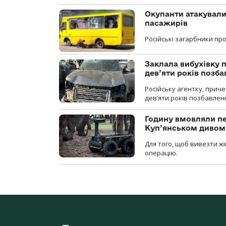
Окупанти атакували
пасажирів
Російські загарбники п
Заклала вибухівку п
дев’яти років позба
Російську агентку, приче
дев’яти років позбавленн
Годину вмовляли пер
Куп’янськом дивом
Для того, щоб вивезти жі
операцію.