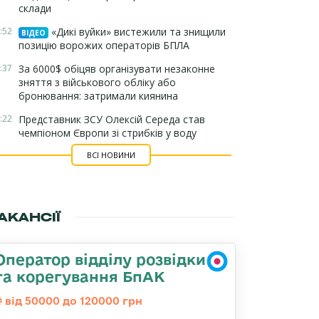
склади
:52
«Дикі вуйки» вистежили та знищили
ВІДЕО
позицію ворожих операторів БПЛА
:37
За 6000$ обіцяв організувати незаконне
зняття з військового обліку або
бронювання: затримали киянина
:22
Представник ЗСУ Олексій Середа став
чемпіоном Європи зі стрибків у воду
ВСІ НОВИНИ
АКАНСІЇ
Оператор відділу розвідки
та корегування БпАК
від 50000 до 120000 грн