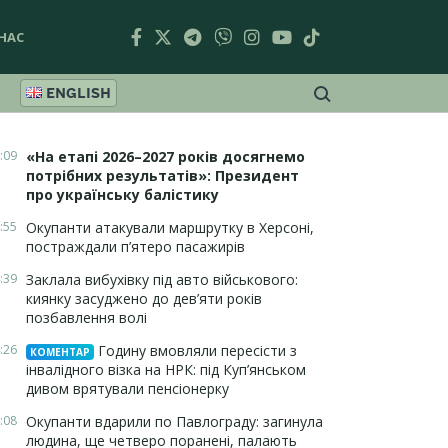
НАС
ENGLISH
:09
«На етапі 2026–2027 років досягнемо
потрібних результатів»: Президент
про українську балістику
:55
Окупанти атакували маршрутку в Херсоні,
постраждали п’ятеро пасажирів
:39
Заклала вибухівку під авто військового:
киянку засуджено до дев’яти років
позбавлення волі
:26
Годину вмовляли пересісти з
КОМЕНТАР
інвалідного візка на НРК: під Куп’янськом
дивом врятували пенсіонерку
:08
Окупанти вдарили по Павлограду: загинула
людина, ще четверо поранені, палають