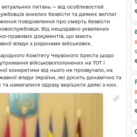
актуальних питань — від особливостей
жбовців зниклих безвісти та деяких виплат
одження повідомлення про смерть безвісти
ьковослужбовця. Від нещодавно ухвалених
ивно-правових документів, що мають
вної влади з родинами військових.
ародного Комітету Червоного Хреста щодо
утримання військовополонених на ТОТ і
ної конкретики від нього не прозвучало, на
жавної влади України, які досить динамічно та
 та намагалися одразу вирішити деякі з них.