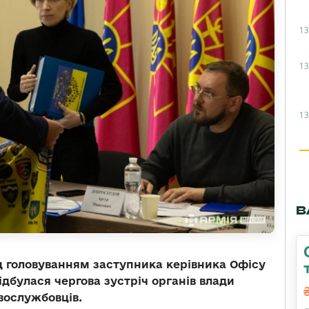
13
13
13
В
д головуванням заступника керівника Офісу
дбулася чергова зустріч органів влади
вослужбовців.