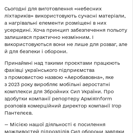
Сьогодні для виготовлення «небесних
ліхтариків» використовують сучасні матеріали,
а нагрівальні елементи розміщені в них
усередині. Хоча принцип забезпечення польоту
залишився практично незмінним. І
використовуються вони не лише для розваг, але
й для безпеки і оборони.
Принаймні над такими проєктами працюють
фахівці українського підприємства
з промовистою назвою «Аеробавовна», яке
з 2023 року виробляє мобільні аеростатні
комплекси для Збройних Сил України. Про
здобутки компанії репортеру АрміяInform
розповів комерційний директор компанії Ігор
Пантелєєв.
— Місією нашої діяльності є посилення
можливостей підрозділів Сил оборони завдяки