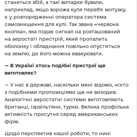
станеться збій, а такі випадки бували,
наприклад, якщо ворожа куля переб’є мотузку,
є у розпорядженні оператора система
самознищення для кулі. Так звана «червона
кнопка», яка подає сигнал на розташований
на аеростаті пристрій, який пропалить
оболонку і обладнання повільно опуститься
на землю, де його можна евакуювати.
— В Україні хтось подібні пристрої ще
виготовляє?
— У нас в державі, наскільки мені відомо, ніхто
з подібними пропозиціями ще не виходив.
Аналогічні аеростатні системи виготовляють
британці, ізраїльтяни, турки. Велика профільна
активність присутня серед американських
фірм.
Щодо перспектив нашої роботи, то нині