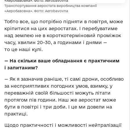
Транспортування аеростата виробництва компанії
«Аеробавовна». Фото: Aerobavovna
Тобто все, що потрібно підняти в повітря, може
кріпитися на цих аеростатах. І перебуватиме
над землею не в короткотерміновий проміжок
часу, хвилин 20-30, а годинами і днями —
то це наші кулі.
— На скільки ваше обладнання є практичним
і запитаним?
— Як я зазначив раніше, ті самі дрони, особливо
за несприятливих погодних умов, взимку, у
переважній своїй більшості можуть літати
протягом пів години. Наш же аеростат може
бути в повітрі і три доби. І це ми довели на
практиці.
Щодо практичності і можливості нейтралізації