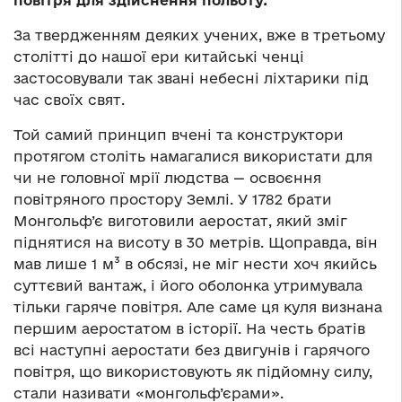
повітря для здійснення польоту.
За твердженням деяких учених, вже в третьому
столітті до нашої ери китайські ченці
застосовували так звані небесні ліхтарики під
час своїх свят.
Той самий принцип вчені та конструктори
протягом століть намагалися використати для
чи не головної мрії людства — освоєння
повітряного простору Землі. У 1782 брати
Монгольф’є виготовили аеростат, який зміг
піднятися на висоту в 30 метрів. Щоправда, він
мав лише 1 м³ в обсязі, не міг нести хоч якийсь
суттєвий вантаж, і його оболонка утримувала
тільки гаряче повітря. Але саме ця куля визнана
першим аеростатом в історії. На честь братів
всі наступні аеростати без двигунів і гарячого
повітря, що використовують як підйомну силу,
стали називати «монгольф’єрами».