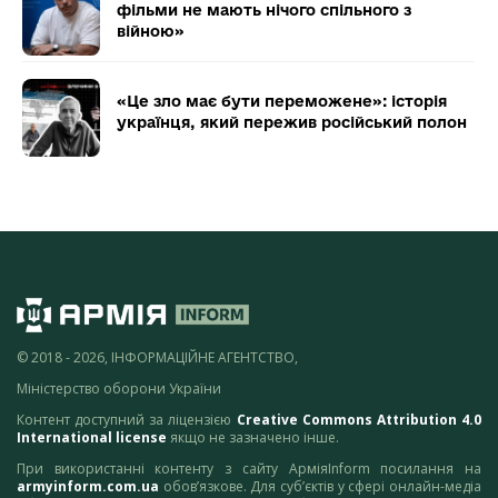
фільми не мають нічого спільного з
війною»
«Це зло має бути переможене»: історія
українця, який пережив російський полон
© 2018 - 2026, ІНФОРМАЦІЙНЕ АГЕНТСТВО,
Міністерство оборони України
Контент доступний за ліцензією
Creative Commons Attribution 4.0
International license
якщо не зазначено інше.
При використанні контенту з сайту АрміяInform посилання на
armyinform.com.ua
обов’язкове. Для суб’єктів у сфері онлайн-медіа