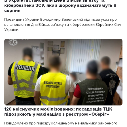
В Україні встановили День Військ зв’язку та
кібербезпеки ЗСУ, який щороку відзначатимуть 8
серпня
Президент України Володимир Зеленський підписав указ про
встановлення Дня Військ зв'язку та кібербезпеки Збройних Сил
України.
120 неіснуючих мобілізованих: посадовців ТЦК
підозрюють у махінаціях з реєстром «Оберіг»
Повідомлено про підозру колишньому начальнику районного