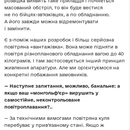
розвідка виявить таке приладдя і почнеться
масований обстріл, то він буде вестися
не по бійцях-зв’язківцях, а по обладнанню.
А його завжди можна відремонтувати
і замінити.
Є з-поміж наших розробок і більш серйозна
повітряна «вантажівка». Вона може підняти в
повітря різнопланового обладнання вагою до 40
кілограмів. І там застосовується інший принцип
живлення апаратури. Але ми орієнтуємося на
конкретні побажання замовників.
— Наступне запитання, можливо, банальне: а
якщо ваш «монгольф’єр» вирушить у
самостійне, неконтрольоване
повітроплавання?..
— За технічними вимогами повітряна куля
перебуває у прив’язаному стані. Якщо ж