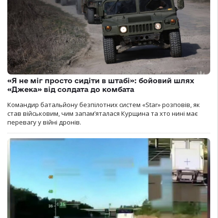
«Я не міг просто сидіти в штабі»: бойовий шлях
«Джека» від солдата до комбата
Командир батальйону безпілотних систем «Star» розповів, як
став військовим, чим запам’яталася Курщина та хто нині має
перевагу у війні дронів.