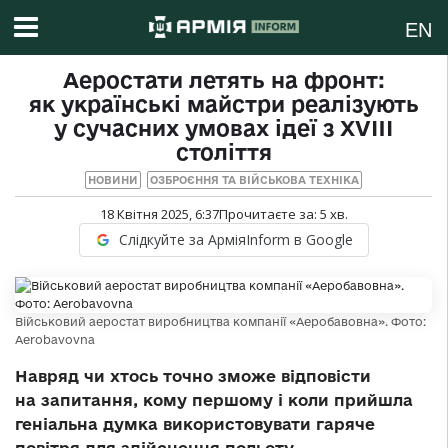
EN
Аеростати летять на фронт:
як українські майстри реалізують
у сучасних умовах ідеї з XVIII
століття
НОВИНИ
ОЗБРОЄННЯ ТА ВІЙСЬКОВА ТЕХНІКА
18 Квітня 2025, 6:37
Прочитаєте за:
5
хв.
Слідкуйте за АрміяInform в Google
Військовий аеростат виробництва компанії «Аеробавовна». Фото:
Aerobavovna
Навряд чи хтось точно зможе відповісти
на запитання, кому першому і коли прийшла
геніальна думка використовувати гаряче