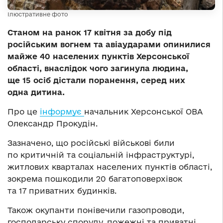
Ілюстративне фото
Станом на ранок 17 квітня за добу під
російським вогнем та авіаударами опинилися
майже 40 населених пунктів Херсонської
області, внаслідок чого загинула людина,
ще 15 осіб дістали поранення, серед них
одна дитина.
Про це
інформує
начальник Херсонської ОВА
Олександр Прокудін.
Зазначено, що російські військові били
по критичній та соціальній інфраструктурі,
житлових кварталах населених пунктів області,
зокрема пошкодили 20 багатоповерхівок
та 17 приватних будинків.
Також окупанти понівечили газопроводи,
господарську споруду, пожежні та приватні