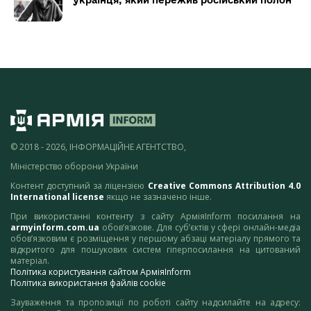
українця, який пережив російський полон
© 2018 - 2026, ІНФОРМАЦІЙНЕ АГЕНТСТВО,
Міністерство оборони України
Контент доступний за ліцензією
Creative Commons Attribution 4.0
International license
якщо не зазначено інше.
При використанні контенту з сайту АрміяInform посилання на
armyinform.com.ua
обов’язкове. Для суб’єктів у сфері онлайн-медіа
обов’язковим є розміщення у першому абзаці матеріалу прямого та
відкритого для пошукових систем гіперпосилання на цитований
матеріал.
Політика користування сайтом АрміяInform
Політика використання файлів cookie
Зауваження та пропозиції по роботі сайту надсилайте на адресу: