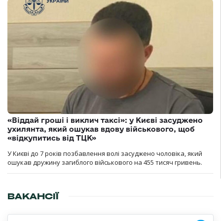
«Віддай гроші і виклич таксі»: у Києві засуджено
ухилянта, який ошукав вдову військового, щоб
«відкупитись від ТЦК»
У Києві до 7 років позбавлення волі засуджено чоловіка, який
ошукав дружину загиблого військового на 455 тисяч гривень.
ВАКАНСІЇ