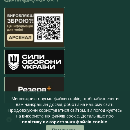
webmaster@armyinform.com.ua
Ми використовуємо файли cookie, щоб забезпечити
вам найкращий досвід роботи на нашому сайті.
Продовжуючи користуватися сайтом, ви погоджуєтесь
press@armyinform.com.ua
на використання файлів cookie. Детальніше про
політику використання файлів cookie
.