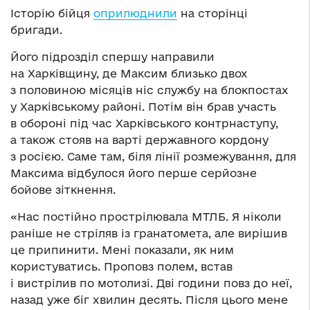
Історію бійця
оприлюднили
на сторінці
бригади.
Його підрозділ спершу направили
на Харківщину, де Максим близько двох
з половиною місяців ніс службу на блокпостах
у Харківському районі. Потім він брав участь
в обороні під час Харківського контрнаступу,
а також стояв на варті державного кордону
з росією. Саме там, біля лінії розмежування, для
Максима відбулося його перше серйозне
бойове зіткнення.
«Нас постійно прострілювала МТЛБ. Я ніколи
раніше не стріляв із гранатомета, але вирішив
це припинити. Мені показали, як ним
користуватись. Проповз полем, встав
і вистрілив по мотолизі. Дві години повз до неї,
назад уже біг хвилин десять. Після цього мене