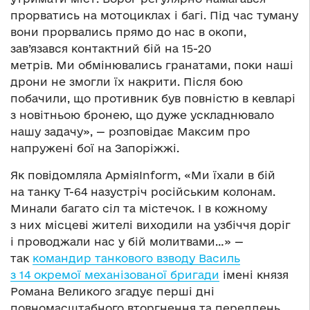
прорватись на мотоциклах і багі. Під час туману
вони прорвались прямо до нас в окопи,
зав’язався контактний бій на 15-20
метрів. Ми обмінювались гранатами, поки наші
дрони не змогли їх накрити. Після бою
побачили, що противник був повністю в кевларі
з новітньою бронею, що дуже ускладнювало
нашу задачу», — розповідає Максим про
напружені бої на Запоріжжі.
Як повідомляла АрміяInform, «Ми їхали в бій
на танку Т-64 назустріч російським колонам.
Минали багато сіл та містечок. І в кожному
з них місцеві жителі виходили на узбіччя доріг
і проводжали нас у бій молитвами…» —
так
командир танкового взводу Василь
з 14 окремої механізованої бригади
імені князя
Романа Великого згадує перші дні
повномасштабного вторгнення та переддень