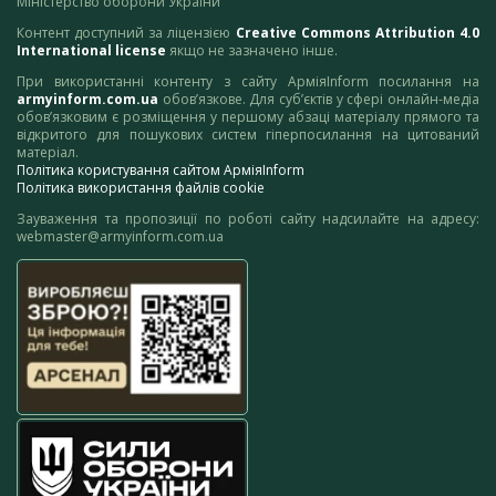
Міністерство оборони України
Контент доступний за ліцензією
Creative Commons Attribution 4.0
International license
якщо не зазначено інше.
При використанні контенту з сайту АрміяInform посилання на
armyinform.com.ua
обов’язкове. Для суб’єктів у сфері онлайн-медіа
обов’язковим є розміщення у першому абзаці матеріалу прямого та
відкритого для пошукових систем гіперпосилання на цитований
матеріал.
Політика користування сайтом АрміяInform
Політика використання файлів cookie
Зауваження та пропозиції по роботі сайту надсилайте на адресу:
webmaster@armyinform.com.ua