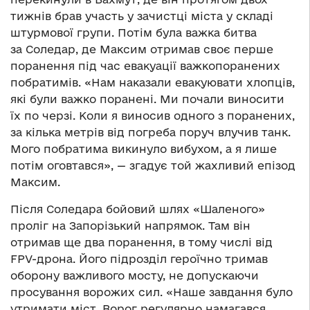
тижнів брав участь у зачистці міста у складі
штурмової групи. Потім була важка битва
за Соледар, де Максим отримав своє перше
поранення під час евакуації важкопоранених
побратимів. «Нам наказали евакуювати хлопців,
які були важко поранені. Ми почали виносити
їх по черзі. Коли я виносив одного з поранених,
за кілька метрів від погреба поруч влучив танк.
Мого побратима викинуло вибухом, а я лише
потім оговтався», — згадує той жахливий епізод
Максим.
Після Соледара бойовий шлях «Шаленого»
проліг на Запорізький напрямок. Там він
отримав ще два поранення, в тому числі від
FPV-дрона. Його підрозділ героїчно тримав
оборону важливого мосту, не допускаючи
просування ворожих сил. «Наше завдання було
утримати міст. Ворог регулярно намагався