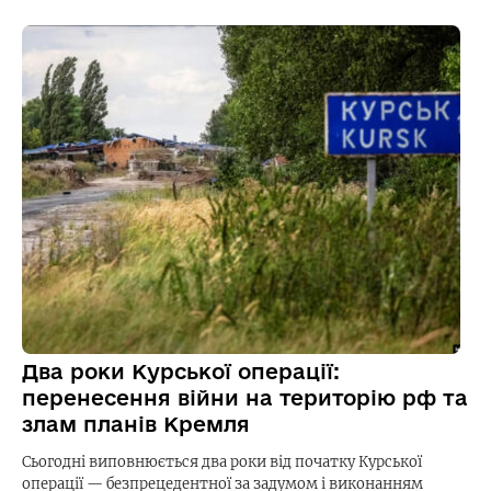
Два роки Курської операції:
перенесення війни на територію рф та
злам планів Кремля
Сьогодні виповнюється два роки від початку Курської
операції — безпрецедентної за задумом і виконанням