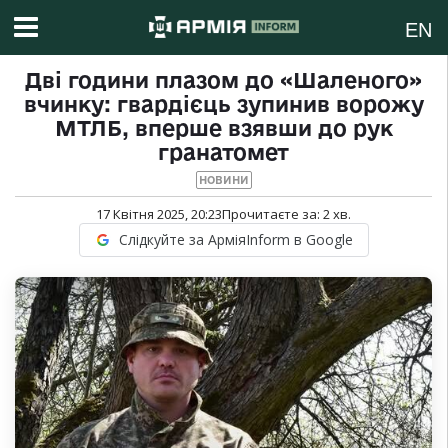
EN
Дві години плазом до «Шаленого»
вчинку: гвардієць зупинив ворожу
МТЛБ, вперше взявши до рук
гранатомет
НОВИНИ
17 Квітня 2025, 20:23
Прочитаєте за:
2
хв.
Слідкуйте за АрміяInform в Google