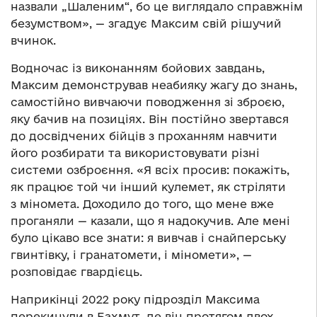
назвали „Шаленим“, бо це виглядало справжнім
безумством», — згадує Максим свій рішучий
вчинок.
Водночас із виконанням бойових завдань,
Максим демонстрував неабияку жагу до знань,
самостійно вивчаючи поводження зі зброєю,
яку бачив на позиціях. Він постійно звертався
до досвідчених бійців з проханням навчити
його розбирати та використовувати різні
системи озброєння. «Я всіх просив: покажіть,
як працює той чи інший кулемет, як стріляти
з міномета. Доходило до того, що мене вже
проганяли — казали, що я надокучив. Але мені
було цікаво все знати: я вивчав і снайперську
гвинтівку, і гранатомети, і міномети», —
розповідає гвардієць.
Наприкінці 2022 року підрозділ Максима
перекинули в Бахмут, де він протягом двох