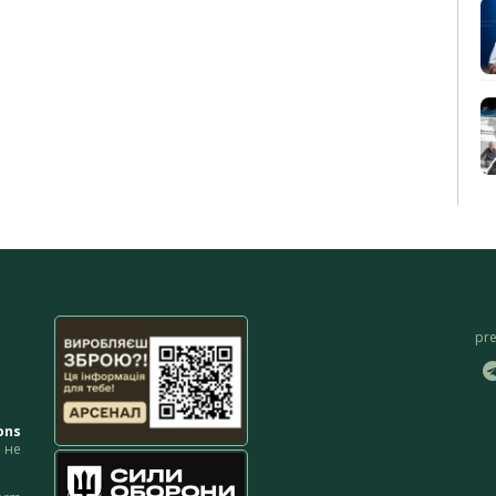
pr
ons
не