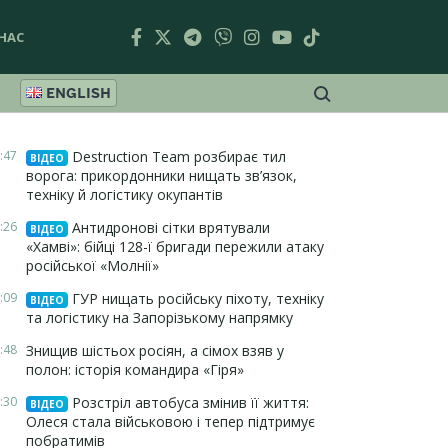
НАС
ENGLISH
:47
Destruction Team розбирає тил
ВІДЕО
ворога: прикордонники нищать зв’язок,
техніку й логістику окупантів
:26
Антидронові сітки врятували
ВІДЕО
«Хамві»: бійці 128-ї бригади пережили атаку
російської «Молнії»
:09
ГУР нищать російську піхоту, техніку
ВІДЕО
та логістику на Запорізькому напрямку
:48
Знищив шістьох росіян, а сімох взяв у
полон: історія командира «Гіря»
:30
Розстріл автобуса змінив її життя:
ВІДЕО
Олеся стала військовою і тепер підтримує
побратимів