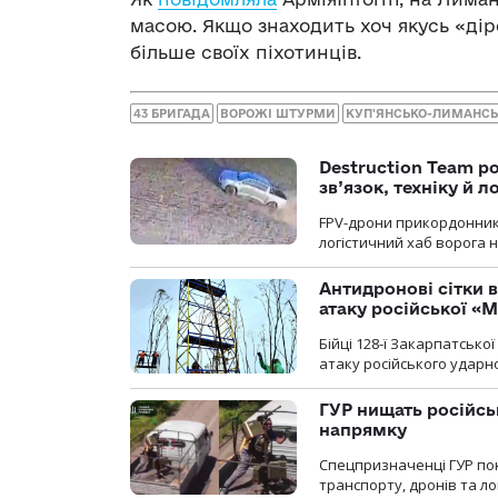
масою. Якщо знаходить хоч якусь «ді
більше своїх піхотинців.
43 БРИГАДА
ВОРОЖІ ШТУРМИ
КУП'ЯНСЬКО-ЛИМАНС
Destruction Team р
зв’язок, техніку й л
FPV-дрони прикордонників
логістичний хаб ворога 
Антидронові сітки в
атаку російської «М
Бійці 128-ї Закарпатсько
атаку російського ударн
ГУР нищать російськ
напрямку
Спецпризначенці ГУР пок
транспорту, дронів та ло