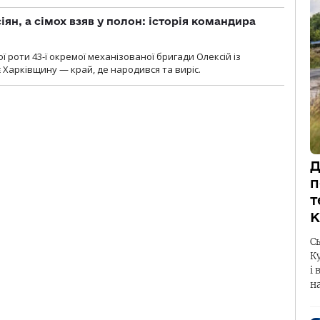
ян, а сімох взяв у полон: історія командира
ї роти 43-ї окремої механізованої бригади Олексій із
 Харківщину — край, де народився та виріс.
Д
п
т
К
С
К
і 
н