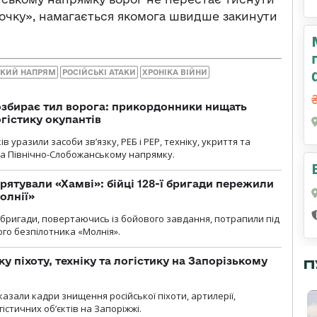
рочку», намагається якомога швидше закинути
ЬКИЙ НАПРЯМ
РОСІЙСЬКІ АТАКИ
ХРОНІКА ВІЙНИ
озбирає тил ворога: прикордонники нищать
огістику окупантів
 уразили засоби зв’язку, РЕБ і РЕР, техніку, укриття та
на Північно-Слобожанському напрямку.
рятували «Хамві»: бійці 128-ї бригади пережили
олнії»
ї бригади, повертаючись із бойового завдання, потрапили під
ого безпілотника «Молнія».
у піхоту, техніку та логістику на Запорізькому
П
азали кадри знищення російської піхоти, артилерії,
гістичних об’єктів на Запоріжжі.