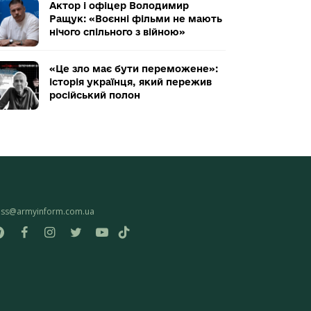
Актор і офіцер Володимир
Ращук: «Воєнні фільми не мають
нічого спільного з війною»
«Це зло має бути переможене»:
історія українця, який пережив
російський полон
ess@armyinform.com.ua