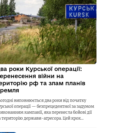
ва роки Курської операції:
еренесення війни на
ериторію рф та злам планів
ремля
ьогодні виповнюється два роки від початку
урської операції — безпрецедентної за задумом
виконанням кампанії, яка перенесла бойові дії
а територію держави-агресора. Цей крок…