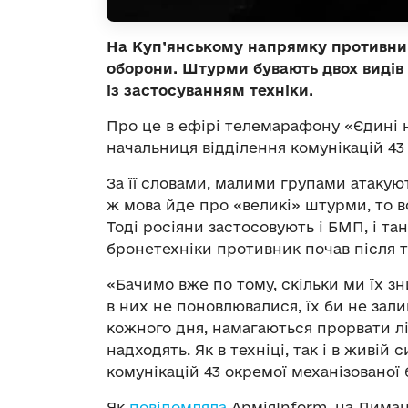
На Куп’янському напрямку противник
оборони. Штурми бувають двох видів
із застосуванням техніки.
Про це в ефірі телемарафону «Єдині
начальниця відділення комунікацій 43
За її словами, малими групами атакуют
ж мова йде про «великі» штурми, то в
Тоді росіяни застосовують і БМП, і та
бронетехніки противник почав після то
«Бачимо вже по тому, скільки ми їх з
в них не поновлювалися, їх би не зали
кожного дня, намагаються прорвати лі
надходять. Як в техніці, так і в живій
комунікацій 43 окремої механізованої 
Як
повідомляла
АрміяInform, на Лиман