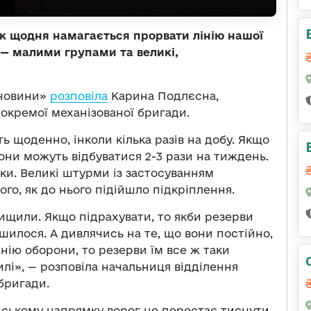
 щодня намагається прорвати лінію нашої
 — малими групами та великі,
 новини»
розповіла
Карина Подлєсна,
 окремої механізованої бригади.
ь щоденно, інколи кілька разів на добу. Якщо
они можуть відбуватися 2-3 рази на тиждень.
нки. Великі штурми із застосуванням
го, як до нього підійшло підкріплення.
нищили. Якщо підрахувати, то якби резерви
шилося. А дивлячись на те, що вони постійно,
нію оборони, то резерви їм все ж таки
 силі», — розповіла начальниця відділення
бригади.
ському напрямку ворог не перестає тиснути