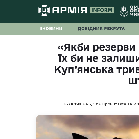
#НОВИНИ
ДОВІДНИК РЕКРУТА
«Якби резерви
їх би не залиш
Куп’янська трив
ш
16 Квітня 2025, 13:36
Прочитаєте за:
< 