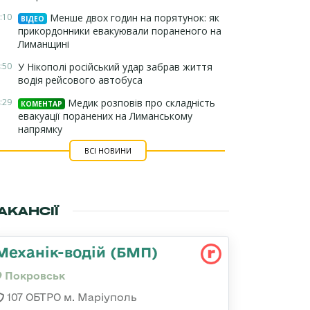
:10
Менше двох годин на порятунок: як
ВІДЕО
прикордонники евакуювали пораненого на
Лиманщині
:50
У Нікополі російський удар забрав життя
водія рейсового автобуса
:29
Медик розповів про складність
КОМЕНТАР
евакуації поранених на Лиманському
напрямку
ВСІ НОВИНИ
АКАНСІЇ
Механік-водій (БМП)
Покровськ
107 ОБТРО м. Маріуполь