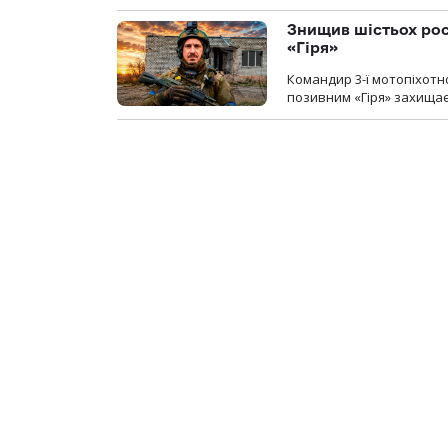
Знищив шістьох росі
«Гіря»
Командир 3-ї мотопіхотно
позивним «Гіря» захищає