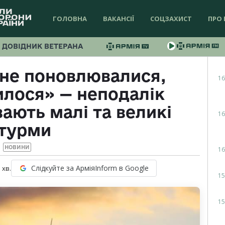
ГОЛОВНА
ВАКАНСІЇ
СОЦЗАХИСТ
ПРО 
ДОВІДНИК ВЕТЕРАНА
 не поновлювалися,
16
илося» — неподалік
ають малі та великі
16
турми
НОВИНИ
16
Слідкуйте за АрміяInform в Google
1
хв.
15
15