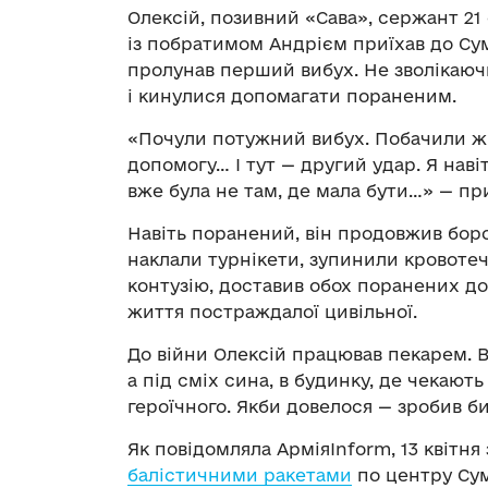
Олексій, позивний «Сава», сержант 21
із побратимом Андрієм приїхав до Сум 
пролунав перший вибух. Не зволікаючи
і кинулися допомагати пораненим.
«Почули потужний вибух. Побачили жі
допомогу… І тут — другий удар. Я навіт
вже була не там, де мала бути…» — пр
Навіть поранений, він продовжив бор
наклали турнікети, зупинили кровотеч
контузію, доставив обох поранених до
життя постраждалої цивільної.
До війни Олексій працював пекарем. Ві
а під сміх сина, в будинку, де чекают
героїчного. Якби довелося — зробив би
Як повідомляла АрміяInform, 13 квітня
балістичними ракетами
по центру Сум