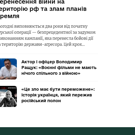
еренесення війни на
ериторію рф та злам планів
ремля
ьогодні виповнюється два роки від початку
урської операції — безпрецедентної за задумом
виконанням кампанії, яка перенесла бойові дії
а територію держави-агресора. Цей крок…
Актор і офіцер Володимир
Ращук: «Воєнні фільми не мають
нічого спільного з війною»
«Це зло має бути переможене»:
історія українця, який пережив
російський полон