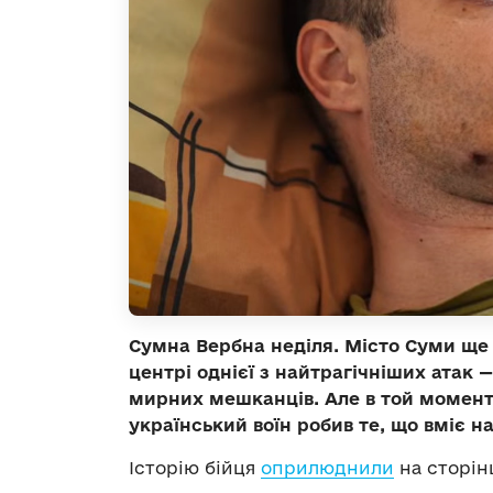
Сумна Вербна неділя. Місто Суми ще 
центрі однієї з найтрагічніших атак 
мирних мешканців. Але в той момент,
український воїн робив те, що вміє 
Історію бійця
оприлюднили
на сторін