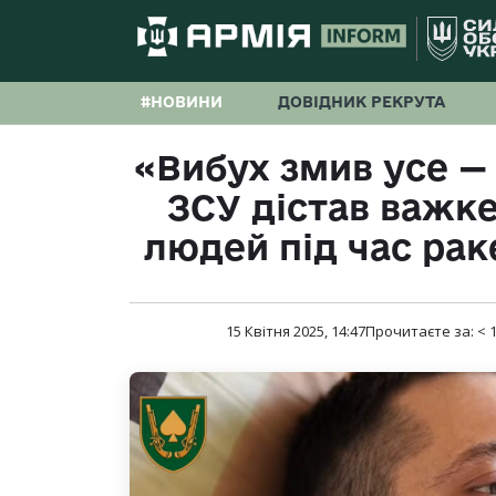
#НОВИНИ
ДОВІДНИК РЕКРУТА
«Вибух змив усе —
ЗСУ дістав важк
людей під час рак
15 Квітня 2025, 14:47
Прочитаєте за:
< 