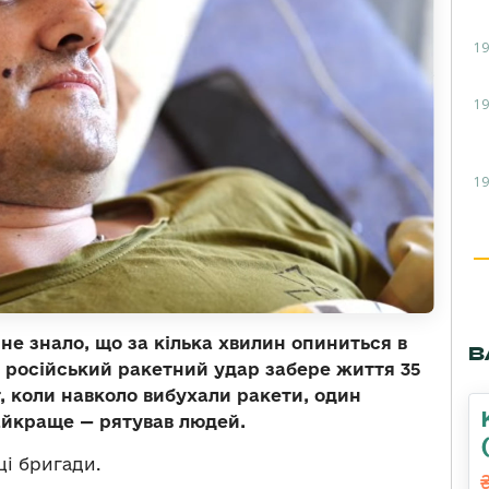
19
19
19
не знало, що за кілька хвилин опиниться в
В
— російський ракетний удар забере життя 35
 коли навколо вибухали ракети, один
найкраще — рятував людей.
ці бригади.