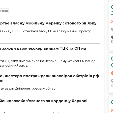
РІЛІВ
ртає власну мобільну мережу сотового зв’язку
вання ДШВ ЗСУ тестує власну LTE-мережу на лінії фронту.
і заходи двом екскерівникам ТЦК та СП на
та СП, яких ДБР викрило на незаконному «списанні» понад
 запобіжний захід.
о, шестеро постраждали внаслідок обстрілів рф
ні
атакували Дніпропетровську області.
йськовозобов’язаного за кордон: у Харкові