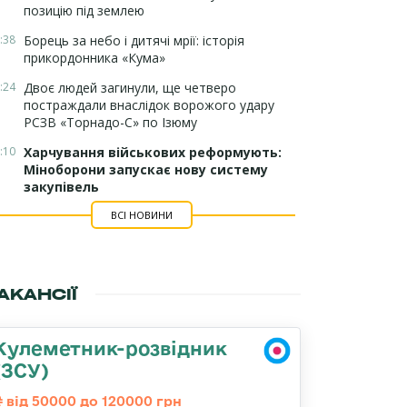
позицію під землею
:38
Борець за небо і дитячі мрії: історія
прикордонника «Кума»
:24
Двоє людей загинули, ще четверо
постраждали внаслідок ворожого удару
РСЗВ «Торнадо-С» по Ізюму
:10
Харчування військових реформують:
Міноборони запускає нову систему
закупівель
ВСІ НОВИНИ
АКАНСІЇ
Кулеметник-розвідник
(ЗСУ)
від 50000 до 120000 грн