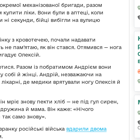
 окремої механізованої бригади, разом
купити ліки. Вони були в аптеці, коли
 ні секунди, бійці вибігли на вулицю
нку з кровотечею, почали надавати
ь не пам’ятаю, як він стався. Отямився — нога
игадує Олексій.
отися. Разом із побратимом Андрієм вони
у собі й жінці. Андрій, незважаючи на
 лікарні, де медики врятували ногу Олексія й
н мріє знову пекти хліб — не під гул сирен,
ь дружина й мама. Він каже: «Нічого
 так само знову».
 зранку російські війська
вдарили двома
.