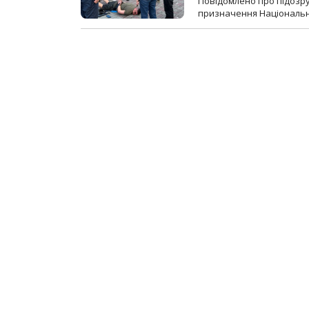
Повідомлено про підозр
призначення Національної 