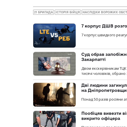
21 БРИГАДА
ІСТОРІЯ БІЙЦЯ
НАСЛІДКИ ВОРОЖИХ ОБСТ
7 корпус ДШВ розго
7 корпус швидкого реагу
Суд обрав запобіжн
Закарпатті
Двом екскерівникам ТЦК 
тисячі чоловіків, обрано
Дві людини загинул
на Дніпропетровщи
Понад 50 разів росіяни 
Пообіцяв вивезти ві
викрито офіцера