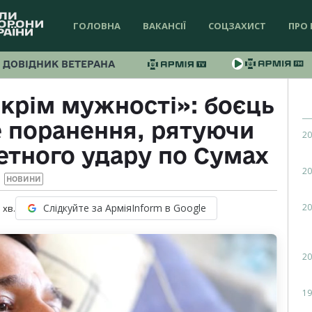
ГОЛОВНА
ВАКАНСІЇ
СОЦЗАХИСТ
ПРО 
ДОВІДНИК ВЕТЕРАНА
 крім мужності»: боєць
е поранення, рятуючи
20
етного удару по Сумах
20
НОВИНИ
20
Слідкуйте за АрміяInform в Google
1
хв.
20
19