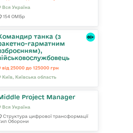
Вся Україна
154 ОМБр
Командиp танка (з
pакетно-гарматним
озброєнням),
військовослужбовець
від 25000 до 125000 грн
Київ, Київська область
Middle Project Manager
Вся Україна
Структура цифрової трансформації
Сил Оборони