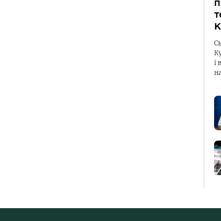
п
т
К
С
К
і 
н