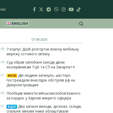
НАС
ENGLISH
07.08.2026
:49
7 корпус ДШВ розгортає власну мобільну
мережу сотового зв’язку
:38
Суд обрав запобіжні заходи двом
екскерівникам ТЦК та СП на Закарпатті
:21
Дві людини загинуло, шестеро
ФОТО
постраждали внаслідок обстрілів рф на
Дніпропетровщині
:09
Пообіцяв вивезти військовозобов’язаного
за кордон: у Харкові викрито офіцера
:51
Два запасні виходи, арсенал, склади,
ВІДЕО
спальня: мінометники облаштували