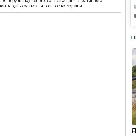
у офіцеру штабу одного з батальйонів оперативного
гвардії України за ч. 3 ст. 332 КК України.
П
Д