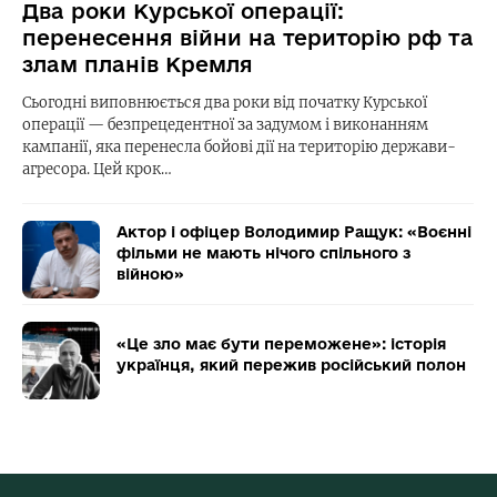
Два роки Курської операції:
перенесення війни на територію рф та
злам планів Кремля
Сьогодні виповнюється два роки від початку Курської
операції — безпрецедентної за задумом і виконанням
кампанії, яка перенесла бойові дії на територію держави-
агресора. Цей крок…
Актор і офіцер Володимир Ращук: «Воєнні
фільми не мають нічого спільного з
війною»
«Це зло має бути переможене»: історія
українця, який пережив російський полон