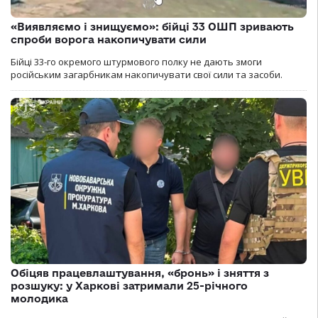
«Виявляємо і знищуємо»: бійці 33 ОШП зривають
спроби ворога накопичувати сили
Бійці 33-го окремого штурмового полку не дають змоги
російським загарбникам накопичувати свої сили та засоби.
Обіцяв працевлаштування, «бронь» і зняття з
розшуку: у Харкові затримали 25-річного
молодика