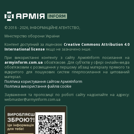
© 2018 - 2026, ІНФОРМАЦІЙНЕ АГЕНТСТВО,
Міністерство оборони України
Контент доступний за ліцензією
Creative Commons Attribution 4.0
International license
якщо не зазначено інше.
При використанні контенту з сайту АрміяInform посилання на
armyinform.com.ua
обов’язкове. Для суб’єктів у сфері онлайн-медіа
обов’язковим є розміщення у першому абзаці матеріалу прямого та
відкритого для пошукових систем гіперпосилання на цитований
матеріал.
Політика користування сайтом АрміяInform
Політика використання файлів cookie
Зауваження та пропозиції по роботі сайту надсилайте на адресу:
webmaster@armyinform.com.ua