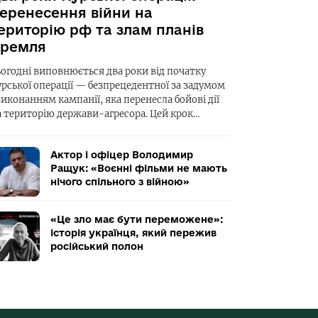
еренесення війни на
ериторію рф та злам планів
ремля
ьогодні виповнюється два роки від початку
урської операції — безпрецедентної за задумом
виконанням кампанії, яка перенесла бойові дії
а територію держави-агресора. Цей крок…
Актор і офіцер Володимир
Ращук: «Воєнні фільми не мають
нічого спільного з війною»
«Це зло має бути переможене»:
історія українця, який пережив
російський полон