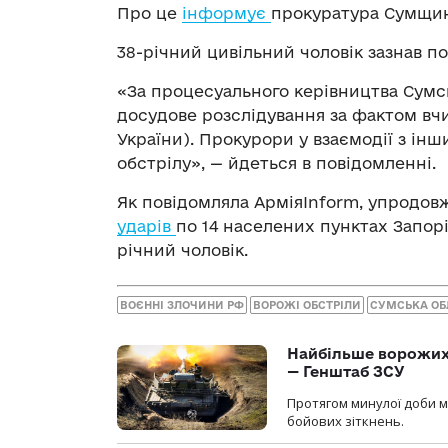
Про це
інформує
прокуратура Сумщи
38-річний цивільний чоловік зазнав по
«За процесуального керівництва Сумс
досудове розслідування за фактом вчин
України). Прокурори у взаємодії з і
обстрілу», — йдеться в повідомленні.
Як повідомляла АрміяInform, упродов
ударів
по 14 населених пунктах Запоріз
річний чоловік.
ВОЄННІ ЗЛОЧИНИ РФ
ВОРОЖІ ОБСТРІЛИ
СУМСЬКА ОБ
Найбільше ворожих 
— Генштаб ЗСУ
Протягом минулої доби м
бойових зіткнень.