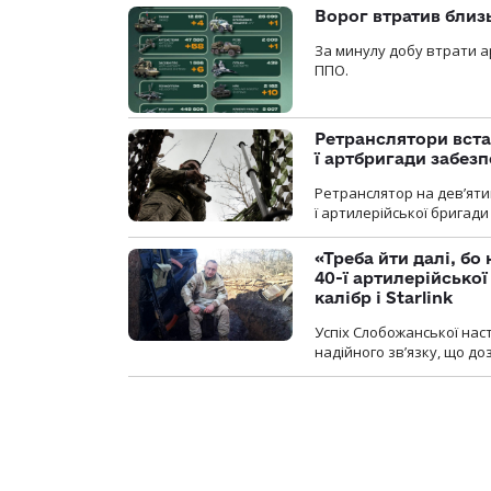
Ворог втратив близ
За минулу добу втрати ар
ППО.
Ретранслятори вста
ї артбригади забез
Ретранслятор на дев’ятип
ї артилерійської бригад
«Треба йти далі, бо
40-ї артилерійсько
калібр і Starlink
Успіх Слобожанської нас
надійного зв’язку, що д