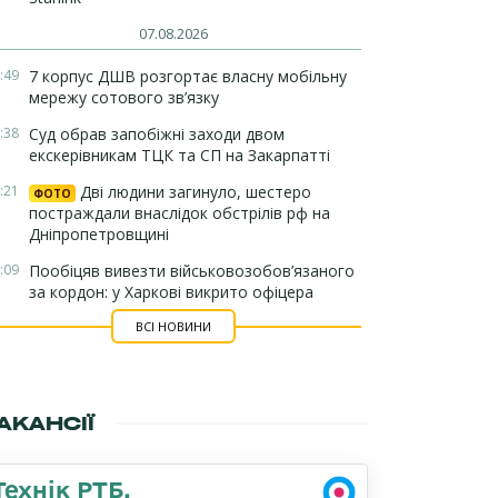
07.08.2026
:49
7 корпус ДШВ розгортає власну мобільну
мережу сотового зв’язку
:38
Суд обрав запобіжні заходи двом
екскерівникам ТЦК та СП на Закарпатті
:21
Дві людини загинуло, шестеро
ФОТО
постраждали внаслідок обстрілів рф на
Дніпропетровщині
:09
Пообіцяв вивезти військовозобов’язаного
за кордон: у Харкові викрито офіцера
ВСІ НОВИНИ
АКАНСІЇ
Технік РТБ,