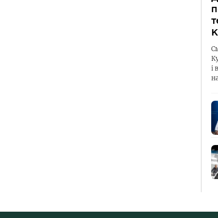
п
т
К
С
К
і 
н