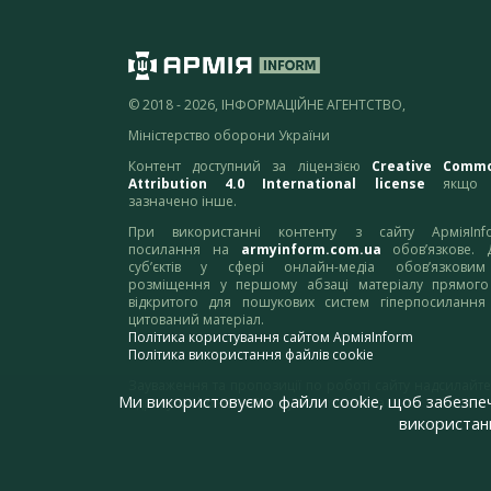
© 2018 - 2026, ІНФОРМАЦІЙНЕ АГЕНТСТВО,
Міністерство оборони України
Контент доступний за ліцензією
Creative Comm
Attribution 4.0 International license
якщо 
зазначено інше.
При використанні контенту з сайту АрміяInf
посилання на
armyinform.com.ua
обов’язкове. 
суб’єктів у сфері онлайн-медіа обов’язкови
розміщення у першому абзаці матеріалу прямого
відкритого для пошукових систем гіперпосилання
цитований матеріал.
Політика користування сайтом АрміяInform
Політика використання файлів cookie
Зауваження та пропозиції по роботі сайту надсилайте
Ми використовуємо файли cookie, щоб забезпе
адресу:
webmaster@armyinform.com.ua
використанн