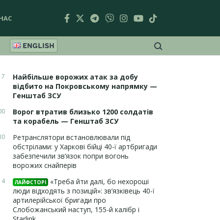
НАС
ENGLISH
17
Найбільше ворожих атак за добу
відбито на Покровському напрямку —
Генштаб ЗСУ
00
Ворог втратив близько 1200 солдатів
та корабель — Генштаб ЗСУ
30
Ретранслятори встановлювали під
обстрілами: у Харкові бійці 40-ї артбригади
забезпечили зв’язок попри вогонь
ворожих снайперів
14
«Треба йти далі, бо нехороші
ЛАЙФСТОРІ
люди відходять з позицій»: зв’язківець 40-ї
артилерійської бригади про
Слобожанський наступ, 155-й калібр і
Starlink