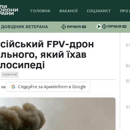
ГОЛОВНА
ВАКАНСІЇ
СОЦЗАХИСТ
ПРО 
ДОВІДНИК ВЕТЕРАНА
сійський FPV-дрон
8:
льного, який їхав
елосипеді
8:
НОВИНИ
6:
Слідкуйте за АрміяInform в Google
1
хв.
6: