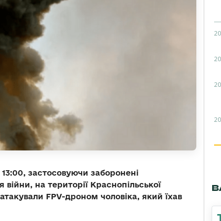
20
20
20
20
о 13:00, застосовуючи заборонені
війни, на території Краснопільської
В
атакували FPV-дроном чоловіка, який їхав