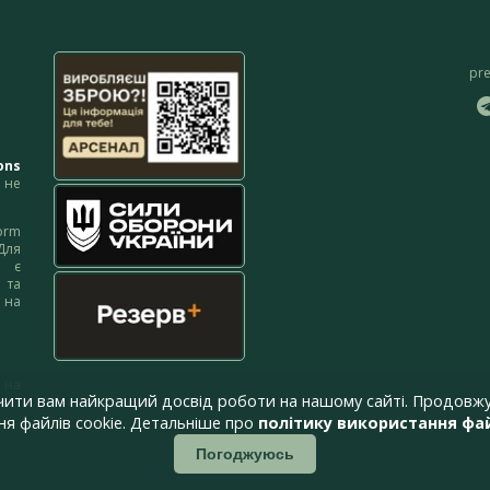
pr
ons
не
orm
Для
м є
 та
 на
 на
чити вам найкращий досвід роботи на нашому сайті. Продовжу
я файлів cookie. Детальніше про
політику використання фай
Погоджуюсь