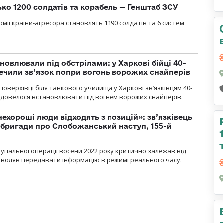
ько 1200 солдатів та корабель — Генштаб ЗСУ
мії країни-агресора становлять 1190 солдатів та 6 систем
новлювали під обстрілами: у Харкові бійці 40-
печили зв’язок попри вогонь ворожих снайперів
оверхівці біля танкового училища у Харкові зв’язківцям 40-
и довелося встановлювати під вогнем ворожих снайперів.
 нехороші люди відходять з позицій»: зв’язківець
ї бригади про Слобожанський наступ, 155-й
тупальної операції восени 2022 року критично залежав від
озволяв передавати інформацію в режимі реального часу.