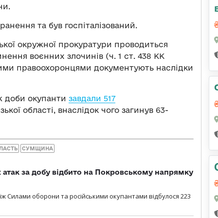
ни.
ранення та був госпіталізований.
ької окружної прокуратури проводиться
ення воєнних злочинів (ч. 1 ст. 438 КК
ншими правоохоронцями документують наслідки
ж доби окупанти
завдали 517
ької області, внаслідок чого загинув 63-
ЛАСТЬ
СУМЩИНА
атак за добу відбито на Покровському напрямку
іж Силами оборони та російськими окупантами відбулося 223