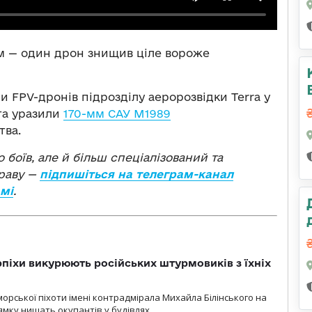
им — один дрон знищив ціле вороже
и FPV-дронів підрозділу аеророзвідки Terra у
та уразили
170-мм САУ M1989
тва.
о боїв, але й більш спеціалізований та
праву —
підпишіться на телеграм-канал
амі
.
рпіхи викурюють російських штурмовиків з їхніх
морської піхоти імені контрадмірала Михайла Білінського на
мку нищать окупантів у будівлях.