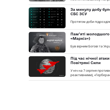
За минулу добу бул
СБС ЗСУ
Протягом доби підрозділ
Пам’яті молодшого 
«Маркіз»)
Був вірним Богові та Укра
Під час нічної атак
Повітряні Сили
У ніч на 7 серпня против
реактивними), «Гербера»