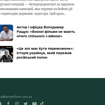
урської операції — безпрецедентної за задумом
виконанням кампанії, яка перенесла бойові дії
а територію держави-агресора. Цей крок…
Актор і офіцер Володимир
Ращук: «Воєнні фільми не мають
нічого спільного з війною»
«Це зло має бути переможене»:
історія українця, який пережив
російський полон
ess@armyinform.com.ua