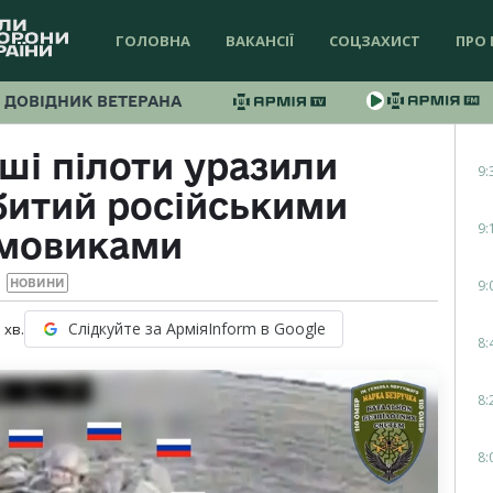
ГОЛОВНА
ВАКАНСІЇ
СОЦЗАХИСТ
ПРО 
ДОВІДНИК ВЕТЕРАНА
аші пілоти уразили
9:
битий російськими
9:
мовиками
9:
НОВИНИ
Слідкуйте за АрміяInform в Google
1
хв.
8:
8:
8: