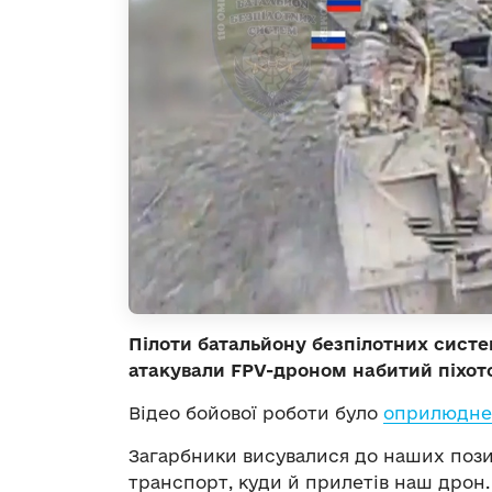
Пілоти батальйону безпілотних систе
атакували FPV-дроном набитий піхото
Відео бойової роботи було
оприлюдне
Загарбники висувалися до наших позиц
транспорт, куди й прилетів наш дрон.