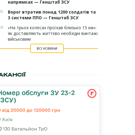
напрямках — Генштаб ЗСУ
35
Ворог втратив понад 1200 солдатів та
3 системи ППО — Генштаб ЗСУ
58
«На трьох колесах проїхав близько 15 км»:
як доставляють життєво необхідні вантажі
військовим
ВСІ НОВИНИ
АКАНСІЇ
Номер обслуги ЗУ 23-2
(ЗСУ)
від 20000 до 120000 грн
Київ
130 Батальйон ТрО