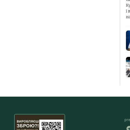
К
і 
н
pr