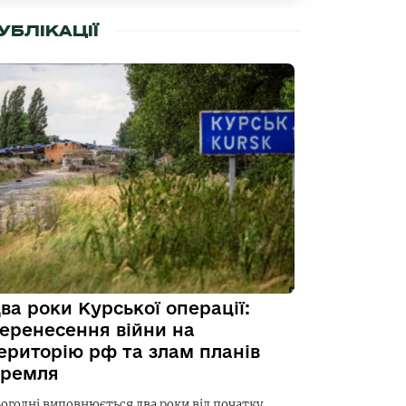
УБЛІКАЦІЇ
ва роки Курської операції:
еренесення війни на
ериторію рф та злам планів
ремля
ьогодні виповнюється два роки від початку