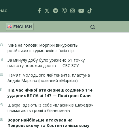
НАС
ENGLISH
33
Міна на голови: морпіхи викурюють
російських штурмовиків з їхніх нір
16
За минулу добу було уражено 61 точку
вильоту ворожих дронів — СБС ЗСУ
00
Пам’яті молодшого лейтенанта, пластуна
Андрія Марківа (позивний «Маркіз»)
41
Під час нічної атаки знешкоджено 114
ударних БПЛА зі 147 — Повітряні Сили
23
Шахраї вдають із себе «власників Шахедів»
і вимагають гроші з бізнесменів
08
Ворог найбільше атакував на
Покровському та Костянтинівському