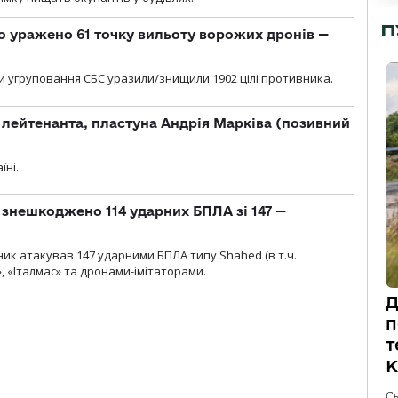
П
о уражено 61 точку вильоту ворожих дронів —
и угруповання СБС уразили/знищили 1902 цілі противника.
лейтенанта, пластуна Андрія Марківа (позивний
їні.
и знешкоджено 114 ударних БПЛА зі 147 —
ник атакував 147 ударними БПЛА типу Shahed (в т.ч.
, «Італмас» та дронами-імітаторами.
Д
п
т
К
С