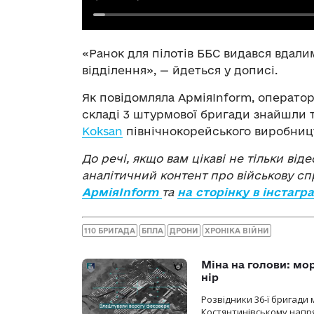
«Ранок для пілотів ББС видався вдал
відділення», — йдеться у дописі.
Як повідомляла АрміяInform, оператор
складі 3 штурмової бригади знайшли 
Koksan
північнокорейського виробниц
До речі, якщо вам цікаві не тільки віде
аналітичний контент про військову с
АрміяInform
та
на сторінку в інстагр
110 БРИГАДА
БПЛА
ДРОНИ
ХРОНІКА ВІЙНИ
Міна на голови: мо
нір
Розвідники 36-ї бригади 
Костянтинівському напря