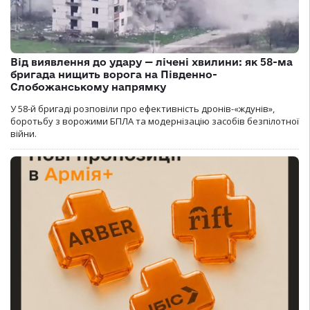
Від виявлення до удару — лічені хвилини: як 58-ма
бригада нищить ворога на Південно-
Слобожанському напрямку
У 58-й бригаді розповіли про ефективність дронів-«ждунів»,
боротьбу з ворожими БПЛА та модернізацію засобів безпілотної
війни.