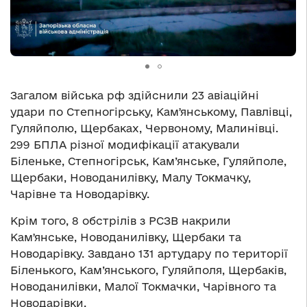
Загалом війська рф здійснили 23 авіаційні
удари по Степногірську, Камʼянському, Павлівці,
Гуляйполю, Щербаках, Червоному, Малинівці.
299 БПЛА різної модифікації атакували
Біленьке, Степногірськ, Кам’янське, Гуляйполе,
Щербаки, Новоданилівку, Малу Токмачку,
Чарівне та Новодарівку.
Крім того, 8 обстрілів з РСЗВ накрили
Камʼянське, Новоданилівку, Щербаки та
Новодарівку. Завдано 131 артудару по території
Біленького, Кам’янського, Гуляйполя, Щербаків,
Новоданилівки, Малої Токмачки, Чарівного та
Новодарівки.