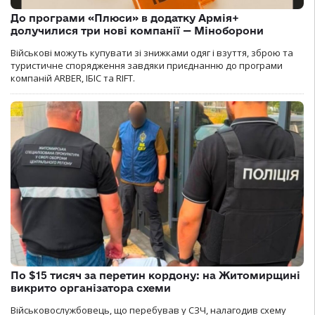
До програми «Плюси» в додатку Армія+
долучилися три нові компанії — Міноборони
Військові можуть купувати зі знижками одяг і взуття, зброю та
туристичне спорядження завдяки приєднанню до програми
компаній ARBER, ІБІС та RIFT.
По $15 тисяч за перетин кордону: на Житомирщині
викрито організатора схеми
Військовослужбовець, що перебував у СЗЧ, налагодив схему