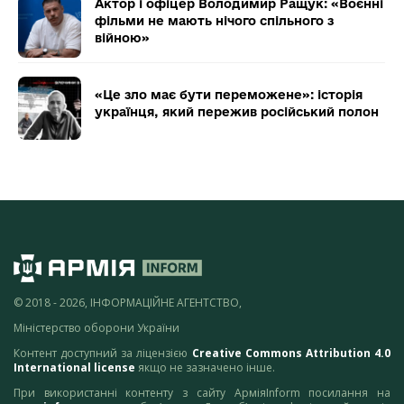
Актор і офіцер Володимир Ращук: «Воєнні
фільми не мають нічого спільного з
війною»
«Це зло має бути переможене»: історія
українця, який пережив російський полон
© 2018 - 2026, ІНФОРМАЦІЙНЕ АГЕНТСТВО,
Міністерство оборони України
Контент доступний за ліцензією
Creative Commons Attribution 4.0
International license
якщо не зазначено інше.
При використанні контенту з сайту АрміяInform посилання на