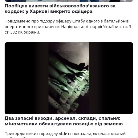
Пообіцяв вивезти військовозобов’язаного за
кордон: у Харкові викрито офіцера
Повідомлено про підозру офіцеру штабу одного з батальйонів
оперативного призначення Національної гвардії України за ч. 3
ст. 332 КК України.
Два запасні виходи, арсенал, склади, спальня:
мінометники облаштували позицію під землею
Прикордонники підрозділу «Щит» показали, як влаштований