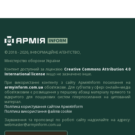
© 2018 - 2026, ІНФОРМАЦІЙНЕ АГЕНТСТВО,
Міністерство оборони України
Контент доступний за ліцензією
Creative Commons Attribution 4.0
International license
якщо не зазначено інше.
При використанні контенту з сайту АрміяInform посилання на
armyinform.com.ua
обов’язкове. Для суб’єктів у сфері онлайн-медіа
обов’язковим є розміщення у першому абзаці матеріалу прямого та
відкритого для пошукових систем гіперпосилання на цитований
матеріал.
Політика користування сайтом АрміяInform
Політика використання файлів cookie
Зауваження та пропозиції по роботі сайту надсилайте на адресу:
webmaster@armyinform.com.ua