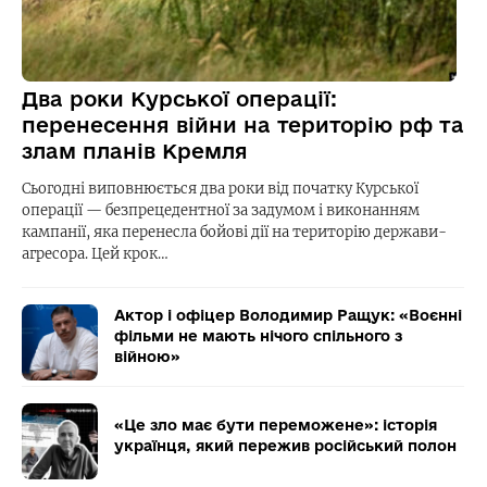
Два роки Курської операції:
перенесення війни на територію рф та
злам планів Кремля
Сьогодні виповнюється два роки від початку Курської
операції — безпрецедентної за задумом і виконанням
кампанії, яка перенесла бойові дії на територію держави-
агресора. Цей крок…
Актор і офіцер Володимир Ращук: «Воєнні
фільми не мають нічого спільного з
війною»
«Це зло має бути переможене»: історія
українця, який пережив російський полон