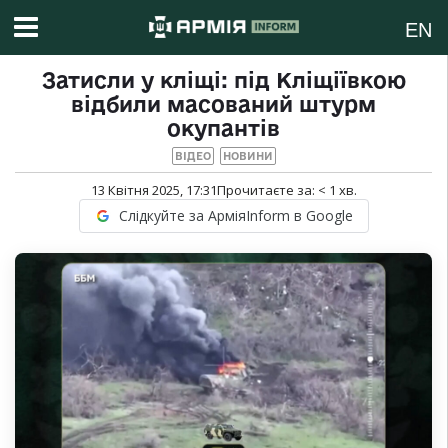
EN
Затисли у кліщі: під Кліщіївкою
відбили масований штурм
окупантів
ВІДЕО
НОВИНИ
13 Квітня 2025, 17:31
Прочитаєте за:
< 1
хв.
Слідкуйте за АрміяInform в Google