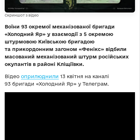
Скриншот з відео
Воїни 93 окремої механізованої бригади
«Холодний Яр» у взаємодії з 5 окремою
штурмовою Київською бригадою
та прикордонним загоном «Фенікс» відбили
масований механізований штурм російських
окупантів в районі Кліщіївки.
Відео
оприлюднили
13 квітня на каналі
93 бригади «Холодний Яр» у Телеграм.