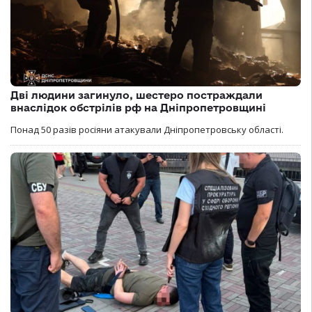
Дві людини загинуло, шестеро постраждали
внаслідок обстрілів рф на Дніпропетровщині
Понад 50 разів росіяни атакували Дніпропетровську області.