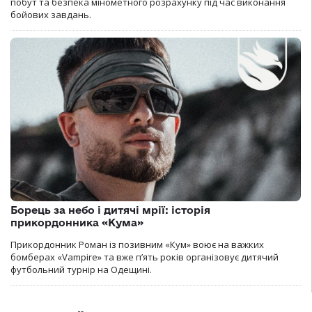
побут та безпека мінометного розрахунку під час виконання
бойових завдань.
Борець за небо і дитячі мрії: історія
прикордонника «Кума»
Прикордонник Роман із позивним «Кум» воює на важких
бомберах «Vampire» та вже п’ять років організовує дитячий
футбольний турнір на Одещині.