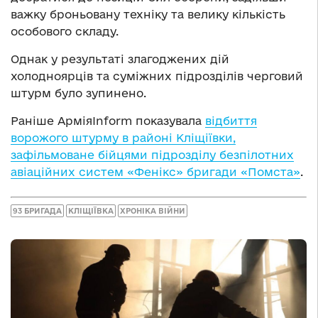
важку броньовану техніку та велику кількість
особового складу.
Однак у результаті злагоджених дій
холодноярців та суміжних підрозділів черговий
штурм було зупинено.
Раніше АрміяInform показувала
відбиття
ворожого штурму в районі Кліщіївки,
зафільмоване бійцями підрозділу безпілотних
авіаційних систем «Фенікс» бригади «Помста»
.
93 БРИГАДА
КЛІЩІЇВКА
ХРОНІКА ВІЙНИ