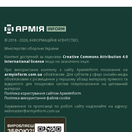
© 2018 - 2026, ІНФОРМАЦІЙНЕ АГЕНТСТВО,
Міністерство оборони України
Контент доступний за ліцензією
Creative Commons Attribution 4.0
International license
якщо не зазначено інше.
При використанні контенту з сайту АрміяInform посилання на
armyinform.com.ua
обов’язкове. Для суб’єктів у сфері онлайн-медіа
обов’язковим є розміщення у першому абзаці матеріалу прямого та
відкритого для пошукових систем гіперпосилання на цитований
матеріал.
Політика користування сайтом АрміяInform
Політика використання файлів cookie
Зауваження та пропозиції по роботі сайту надсилайте на адресу:
webmaster@armyinform.com.ua