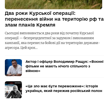
Два роки Курської операції:
перенесення війни на територію рф та
злам планів Кремля
Сьогодні виповнюється два роки від початку Курської
операції — безпрецедентної за задумом і виконанням
кампанії, яка перенесла бойові дії на територію держави-
агресора. Цей крок…
Актор і офіцер Володимир Ращук: «Воєнні
фільми не мають нічого спільного з
війною»
«Це зло має бути переможене»: історія
українця, який пережив російський полон