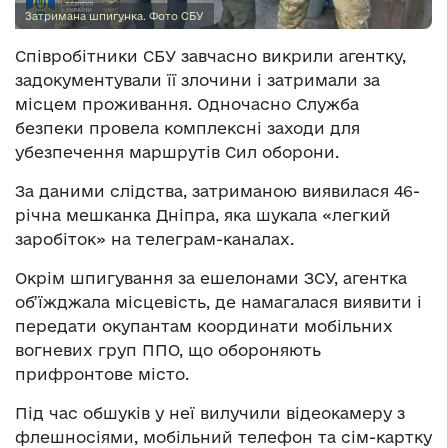
Затримана шпигунка. Фото СБУ
Співробітники СБУ завчасно викрили агентку,
задокументували її злочини і затримали за
місцем проживання. Одночасно Служба
безпеки провела комплексні заходи для
убезпечення маршрутів Сил оборони.
За даними слідства, затриманою виявилася 46-
річна мешканка Дніпра, яка шукала «легкий
заробіток» на телеграм-каналах.
Окрім шпигування за ешелонами ЗСУ, агентка
об’їжджала місцевість, де намагалася виявити і
передати окупантам координати мобільних
вогневих груп ППО, що обороняють
прифронтове місто.
Під час обшуків у неї вилучили відеокамеру з
флешносіями, мобільний телефон та сім-картку