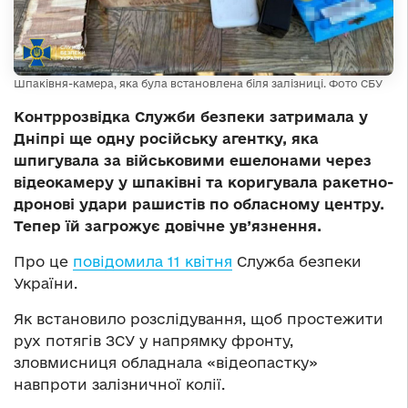
Шпаківня-камера, яка була встановлена біля залізниці. Фото СБУ
Контррозвідка Служби безпеки затримала у
Дніпрі ще одну російську агентку, яка
шпигувала за військовими ешелонами через
відеокамеру у шпаківні та коригувала ракетно-
дронові удари рашистів по обласному центру.
Тепер їй загрожує довічне ув’язнення.
Про це
повідомила 11 квітня
Служба безпеки
України.
Як встановило розслідування, щоб простежити
рух потягів ЗСУ у напрямку фронту,
зловмисниця обладнала «відеопастку»
навпроти залізничної колії.