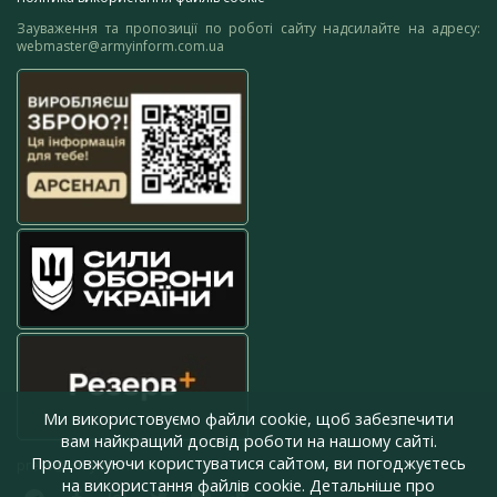
Зауваження та пропозиції по роботі сайту надсилайте на адресу:
webmaster@armyinform.com.ua
Ми використовуємо файли cookie, щоб забезпечити
вам найкращий досвід роботи на нашому сайті.
Продовжуючи користуватися сайтом, ви погоджуєтесь
press@armyinform.com.ua
на використання файлів cookie. Детальніше про