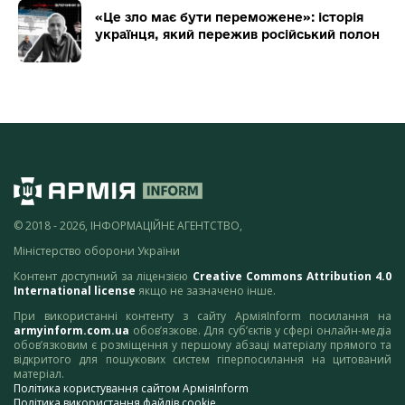
«Це зло має бути переможене»: історія
українця, який пережив російський полон
© 2018 - 2026, ІНФОРМАЦІЙНЕ АГЕНТСТВО,
Міністерство оборони України
Контент доступний за ліцензією
Creative Commons Attribution 4.0
International license
якщо не зазначено інше.
При використанні контенту з сайту АрміяInform посилання на
armyinform.com.ua
обов’язкове. Для суб’єктів у сфері онлайн-медіа
обов’язковим є розміщення у першому абзаці матеріалу прямого та
відкритого для пошукових систем гіперпосилання на цитований
матеріал.
Політика користування сайтом АрміяInform
Політика використання файлів cookie