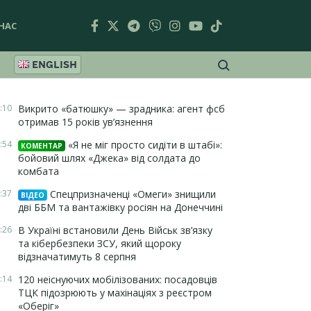
НАС
ENGLISH
:10
Викрито «батюшку» — зрадника: агент фсб
отримав 15 років ув’язнення
:54
«Я не міг просто сидіти в штабі»:
КОМЕНТАР
бойовий шлях «Джека» від солдата до
комбата
:37
Спецпризначенці «Омеги» знищили
ВІДЕО
дві ББМ та вантажівку росіян на Донеччині
:26
В Україні встановили День Військ зв’язку
та кібербезпеки ЗСУ, який щороку
відзначатимуть 8 серпня
:14
120 неіснуючих мобілізованих: посадовців
ТЦК підозрюють у махінаціях з реєстром
«Оберіг»