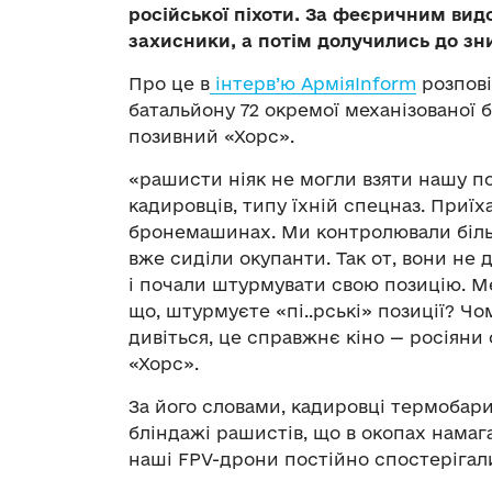
російської піхоти. За феєричним ви
захисники, а потім долучились до зн
Про це в
інтерв’ю АрміяInform
розпові
батальйону 72 окремої механізованої 
позивний «Хорс».
«рашисти ніяк не могли взяти нашу по
кадировців, типу їхній спецназ. Приї
бронемашинах. Ми контролювали більш
вже сиділи окупанти. Так от, вони не 
і почали штурмувати свою позицію. М
що, штурмуєте «пі..рські» позиції? Чом
дивіться, це справжнє кіно — росіяни
«Хорс».
За його словами, кадировці термоба
бліндажі рашистів, що в окопах намаг
наші FPV-дрони постійно спостерігал