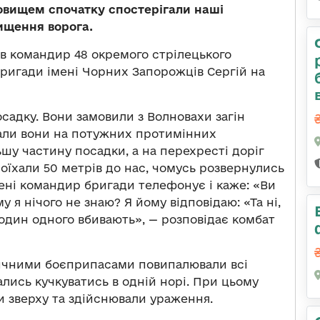
довищем спочатку спостерігали наші
ищення ворога.
в командир 48 окремого стрілецького
бригади імені Чорних Запорожців Сергій на
садку. Вони замовили з Волновахи загін
хали вони на потужних протимінних
у частину посадки, а на перехресті доріг
доїхали 50 метрів до нас, чомусь розвернулись
ені командир бригади телефонує і каже: «Ви
у я нічого не знаю? Я йому відповідаю: «Та ні,
 один одного вбивають», — розповідає комбат
ричними боєприпасами повипалювали всі
ались кучкуватись в одній норі. При цьому
и зверху та здійснювали ураження.