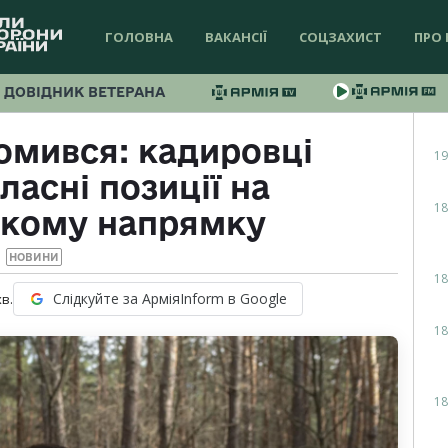
ГОЛОВНА
ВАКАНСІЇ
СОЦЗАХИСТ
ПРО 
ДОВІДНИК ВЕТЕРАНА
омився: кадировці
19
ласні позиції на
18
ькому напрямку
НОВИНИ
18
Слідкуйте за АрміяInform в Google
хв.
18
18