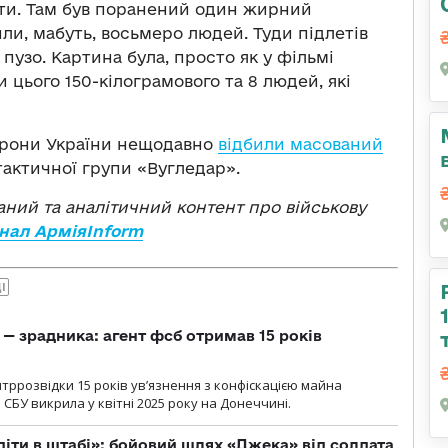
ати. Там був поранений один жирний
ли, мабуть, восьмеро людей. Туди підлетів
пузо. Картина була, просто як у фільмі
 цього 150-кілограмового та 8 людей, які
борони України нещодавно
відбили масований
 тактичної групи «Вугледар».
ваний та аналітичний контент про військову
нал АрміяInform
І
— зрадника: агент фсб отримав 15 років
ррозвідки 15 років увʼязнення з конфіскацією майна
 СБУ викрила у квітні 2025 року на Донеччині.
діти в штабі»: бойовий шлях «Джека» від солдата