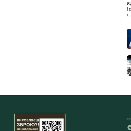
К
і 
н
pr