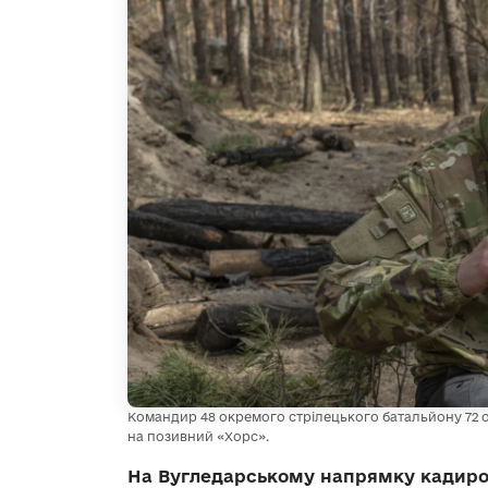
Командир 48 окремого стрілецького батальйону 72 о
на позивний «Хорс».
На Вугледарському напрямку кадиро