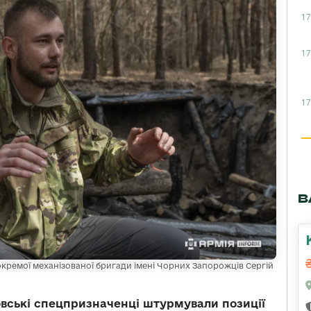
17
17
17
В
кремої механізованої бригади імені Чорних Запорожців Сергій
вські спецпризначенці штурмували позиції