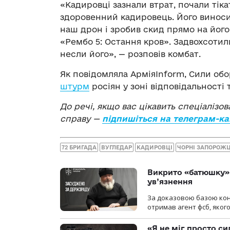
«Кадировці зазнали втрат, почали тік
здоровенний кадировець. Його виноси
наш дрон і зробив скид прямо на його 
«Рембо 5: Остання кров». Задвохсотили
несли його», — розповів комбат.
Як повідомляла АрміяInform, Сили о
штурм
росіян у зоні відповідальності
До речі, якщо вас цікавить спеціалізо
справу —
підпишіться на телеграм-ка
72 БРИГАДА
ВУГЛЕДАР
КАДИРОВЦІ
ЧОРНІ ЗАПОРОЖЦ
Викрито «батюшку» 
ув’язнення
За доказовою базою конт
отримав агент фсб, якого
«Я не міг просто си