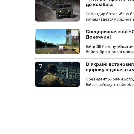
до комбата
Командир батальйону без
запам’яталася Курщина та
Спецпризначенці «О
Донеччині
Бійці ХІІІ Легіону «Омег
бойові броньовані машин
В Україні встановил
щороку відзначатим
Президент України Воло
Військ зв'язку та кіберб