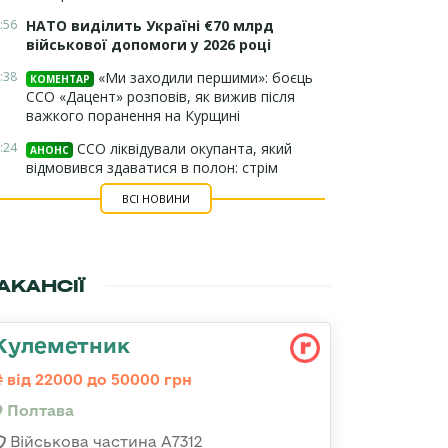
:56
НАТО виділить Україні €70 млрд
військової допомоги у 2026 році
:38
«Ми заходили першими»: боєць
КОМЕНТАР
ССО «Дацент» розповів, як вижив після
важкого поранення на Курщині
:24
ССО ліквідували окупанта, який
АНОНС
відмовився здаватися в полон: стрім
ВСІ НОВИНИ
АКАНСІЇ
Кулеметник
від 22000 до 50000 грн
Полтава
Військова частина А7312