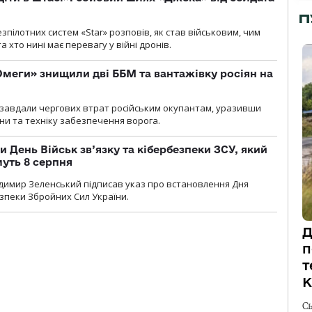
П
пілотних систем «Star» розповів, як став військовим, чим
 хто нині має перевагу у війні дронів.
меги» знищили дві ББМ та вантажівку росіян на
и» завдали чергових втрат російським окупантам, уразивши
и та техніку забезпечення ворога.
и День Військ зв’язку та кібербезпеки ЗСУ, який
уть 8 серпня
димир Зеленський підписав указ про встановлення Дня
езпеки Збройних Сил України.
Д
п
т
К
С