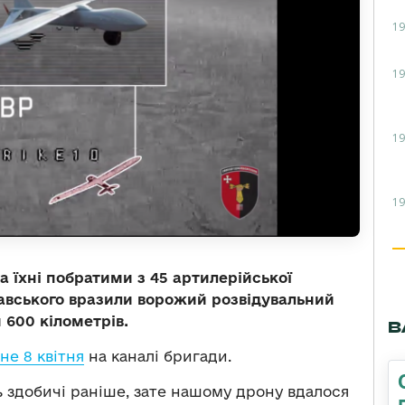
19
19
19
19
а їхні побратими з 45 артилерійської
авського вразили ворожий розвідувальний
 600 кілометрів.
В
е 8 квітня
на каналі бригади.
 здобичі раніше, зате нашому дрону вдалося