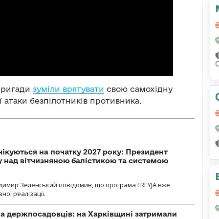
 бригади
зуміли врятувати
свою самохідну
ї атаки безпілотників противника.
чікуються на початку 2027 року: Президент
у над вітчизняною балістикою та системою
димир Зеленський повідомив, що програма FREYJA вже
ної реалізації.
а держпосадовців: на Харківщині затримали