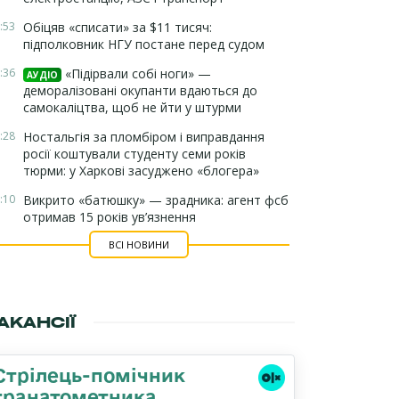
:53
Обіцяв «списати» за $11 тисяч:
підполковник НГУ постане перед судом
:36
«Підірвали собі ноги» —
АУДІО
деморалізовані окупанти вдаються до
самокаліцтва, щоб не йти у штурми
:28
Ностальгія за пломбіром і виправдання
росії коштували студенту семи років
тюрми: у Харкові засуджено «блогера»
:10
Викрито «батюшку» — зрадника: агент фсб
отримав 15 років ув’язнення
ВСІ НОВИНИ
АКАНСІЇ
Стрілець-помічник
гранатометника