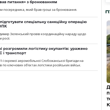
ував питання» з бронюванням
и посередника, який брав гроші за бронювання.
П
підготувати спеціальну санкційну операцію
 ОПК
димир Зеленський провів координаційну нараду щодо
 росії.
i розгромили логістику окупантів: уражено
С і транспорт
1-ї окремої аеромобільної Слобожанської бригади на
 по ключових об’єктах логістики російських військ.
Д
п
т
К