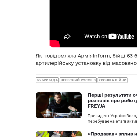
Як повідомляла АрміяInform, бійці 63
артилерійську установку від масовано
63 БРИГАДА
НЕБЕСНИЙ РУСОРІЗ
ХРОНІКА ВІЙНИ
Перші результати о
розповів про робот
FREYJA
Президент України Воло
перебуває на етапі актив
«Продавав» вплив н