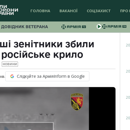
ГОЛОВНА
ВАКАНСІЇ
СОЦЗАХИСТ
ПРО 
ДОВІДНИК ВЕТЕРАНА
ші зенітники збили
20
 російське крило
НОВИНИ
20
Слідкуйте за АрміяInform в Google
хв.
20
20