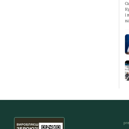
С
К
і 
н
pr