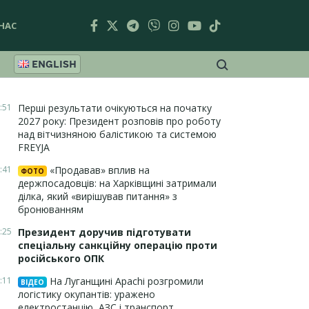
НАС
ENGLISH
:51
Перші результати очікуються на початку
2027 року: Президент розповів про роботу
над вітчизняною балістикою та системою
FREYJA
:41
«Продавав» вплив на
ФОТО
держпосадовців: на Харківщині затримали
ділка, який «вирішував питання» з
бронюванням
:25
Президент доручив підготувати
спеціальну санкційну операцію проти
російського ОПК
:11
На Луганщині Apachi розгромили
ВІДЕО
логістику окупантів: уражено
електростанцію, АЗС і транспорт