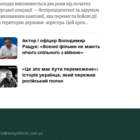
ьогодні виповнюється два роки від початку
урської операції — безпрецедентної за задумом
виконанням кампанії, яка перенесла бойові дії
а територію держави-агресора. Цей крок…
Актор і офіцер Володимир
Ращук: «Воєнні фільми не мають
нічого спільного з війною»
«Це зло має бути переможене»:
історія українця, який пережив
російський полон
ess@armyinform.com.ua