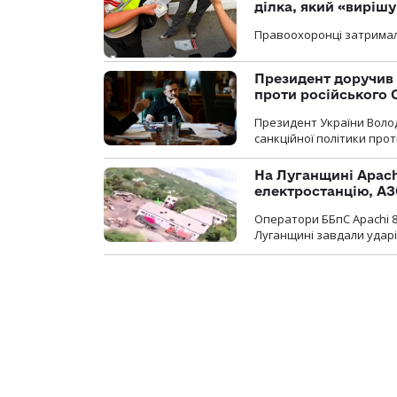
ділка, який «виріш
Правоохоронці затримал
Президент доручив 
проти російського
Президент України Воло
санкційної політики проти
На Луганщині Apach
електростанцію, АЗ
Оператори ББпС Apachi 8
Луганщині завдали ударів