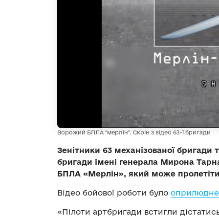
Ворожий БПЛА "мерлін". Скрін з відео 63-ї бригади
Зенітники 63 механізованої бригади т
бригади імені генерала Мирона Тарн
БПЛА «Мерлін», який може пролетіти
Відео бойової роботи було
оприлюднен
«Пілоти артбригади встигли дістатись