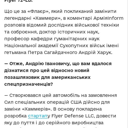
Flyer 72-LD.
Що це за «Флаєр», який покликаний замінити
легендарні «Хаммери», в коментарі АрміяInform
розповів відомий дослідник військової техніки
та озброєння, доктор історичних наук,
професор кафедри гуманітарних наук
Національної академії Сухопутних військ імені
гетьмана Петра Сагайдачного Андрій Харук.
— Отже, Андрію Івановичу, що вам вдалося
дізнатися про цей відносно новий
позашляховик для американських
спецпризначенців?
— Створювався цей автомобіль на замовлення
Сил спеціальних операцій США дійсно для
заміни «Хаммерів». В основу покладена
розробка
стартап
у Flyer Defense LLC, довести
яку до пуття і до серійного виробництва