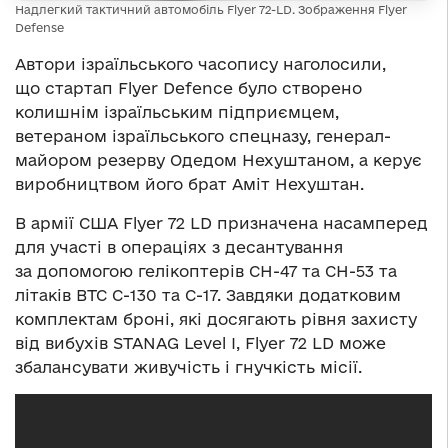
Надлегкий тактичний автомобіль Flyer 72-LD. Зображення Flyer
Defense
Автори ізраїльського часопису наголосили,
що стартап Flyer Defence було створено
колишнім ізраїльським підприємцем,
ветераном ізраїльського спецназу, генерал-
майором резерву Одедом Нехуштаном, а керує
виробництвом його брат Аміт Нехуштан.
В армії США Flyer 72 LD призначена насамперед
для участі в операціях з десантування
за допомогою гелікоптерів CH-47 та CH-53 та
літаків ВТС C-130 та C-17. Завдяки додатковим
комплектам броні, які досягають рівня захисту
від вибухів STANAG Level I, Flyer 72 LD може
збалансувати живучість і гнучкість місії.