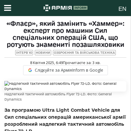
EN
«Флаєр», який замінить «Хаммер»:
експерт про машини Сил
спеціальних операцій США, що
ротують знамениті позашляховики
ІНТЕРВ`Ю
НОВИНИ
ОЗБРОЄННЯ ТА ВІЙСЬКОВА ТЕХНІКА
8 Квітня 2025, 6:49
Прочитаєте за:
3
хв.
Слідкуйте за АрміяInform в Google
Надлегкий тактичний автомобіль Flyer 72-LD. Фото: General
Dynamics
За програмою Ultra Light Combat Vehicle для
Сил спеціальних операцій американської армії
розроблений надлегкий тактичний автомобіль