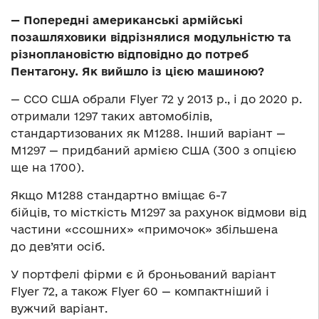
— Попередні американські армійські
позашляховики відрізнялися модульністю та
різноплановістю відповідно до потреб
Пентагону. Як вийшло із цією машиною?
— ССО США обрали Flyer 72 у 2013 р., і до 2020 р.
отримали 1297 таких автомобілів,
стандартизованих як М1288. Інший варіант —
М1297 — придбаний армією США (300 з опцією
ще на 1700).
Якщо М1288 стандартно вміщає 6-7
бійців, то місткість М1297 за рахунок відмови від
частини «ссошних» «примочок» збільшена
до дев’яти осіб.
У портфелі фірми є й броньований варіант
Flyer 72, а також Flyer 60 — компактніший і
вужчий варіант.