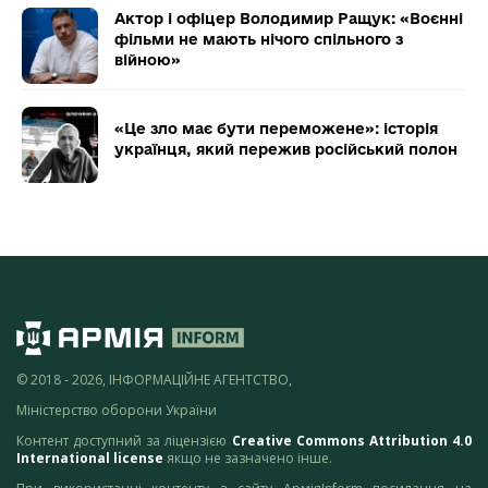
Актор і офіцер Володимир Ращук: «Воєнні
фільми не мають нічого спільного з
війною»
«Це зло має бути переможене»: історія
українця, який пережив російський полон
© 2018 - 2026, ІНФОРМАЦІЙНЕ АГЕНТСТВО,
Міністерство оборони України
Контент доступний за ліцензією
Creative Commons Attribution 4.0
International license
якщо не зазначено інше.