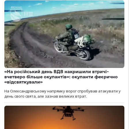
«На російський день ВДВ накришили втричі-
вчетверо більше окупантів»: окупанти феєрично
«відсвяткували»
На Олександрівському напрямку ворог спробував атакувати у
день свого свята, але зазнав великих втрат.