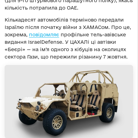
(для 9-го штурмового парашутного полку), якась
кількість потрапила до ОАЕ.
Кількадесят автомобілів терміново передали
Ізраїлю після початку війни з ХАМАСом. Про це,
зокрема,
повідомляє
профільне тель-авівське
видання IsraelDefense. У ЦАХАЛі ці автівки
«Беєрі» — на ім’я одного з кібуців на околицях
сектора Гази, що пережили різанину 7 жовтня.