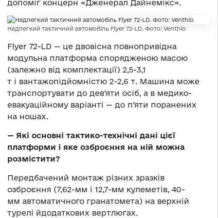
допоміг концерн «Дженерал Дайнемікс».
Надлегкий тактичний автомобіль Flyer 72-LD. Фото: Venthio
Flyer 72-LD — це двовісна повнопривідна
модульна платформа спорядженою масою
(залежно від комплектації) 2,5-3,1
т і вантажопідйомністю 2-2,6 т. Машина може
транспортувати до дев’яти осіб, а в медико-
евакуаційному варіанті — до п’яти поранених
на ношах.
— Які основні тактико-технічні дані цієї
платформи і яке озброєння на ній можна
розмістити?
Передбачений монтаж різних зразків
озброєння (7,62-мм і 12,7-мм кулеметів, 40-
мм автоматичного гранатомета) на верхній
турелі йдодаткових вертлюгах.